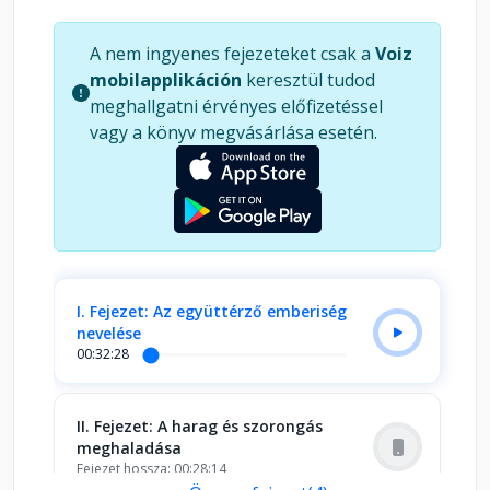
határozott, de gyengéd erejéről – és arról, hogy
miért fontos ma jobban, mint valaha,
A nem ingyenes fejezeteket csak a
Voiz
megértenünk saját elménk működését. Ez az
mobilapplikáción
keresztül tudod
előadás neked szól, ha: *Gyakran érzed, hogy a
meghallgatni érvényes előfizetéssel
harag vagy a szorongás irányít *Vágysz egy
vagy a könyv megvásárlása esetén.
mélyebb megértésre önmagaddal kapcsolatban
*Szeretnél valódi békét teremteni – magadban és
másokkal *Nyitott vagy arra, hogy új
szemszögből lásd az élet kihívásait
I. Fejezet: Az együttérző emberiség
nevelése
00:32:28
II. Fejezet: A harag és szorongás
meghaladása
Fejezet hossza: 00:28:14