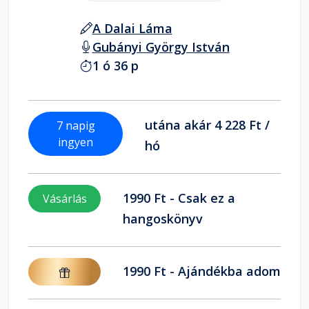
A Dalai Láma
Gubányi György István
1 ó 36 p
utána akár 4 228 Ft /
7 napig
ingyen
hó
1990 Ft - Csak ez a
Vásárlás
hangoskönyv
1990 Ft - Ajándékba adom