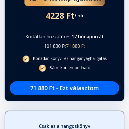
4228 Ft
/ hó
Korlátlan hozzáférés
17 hónapon át
101 830 Ft
71 880 Ft
Korlátlan könyv- és hanganyaghallgatás
Bármikor lemondható
71 880 Ft - Ezt választom
Csak ez a hangoskönyv