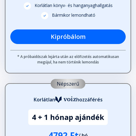
Korlátlan könyv- és hanganyaghallgatás
Bármikor lemondható
Kipróbálom
* A próbaidőszak lejárta után az előfizetés automatikusan
megújul, ha nem történik lemondás
Népszerű
Korlátlan
hozzáférés
4 + 1 hónap ajándék
4792 Ft
/ hó