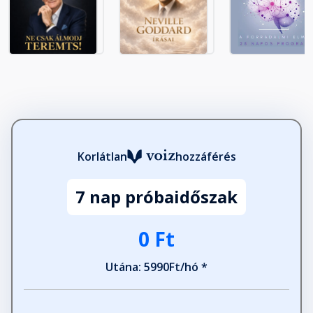
Korlátlan
hozzáférés
7 nap próbaidőszak
0 Ft
Utána: 5990Ft/hó *