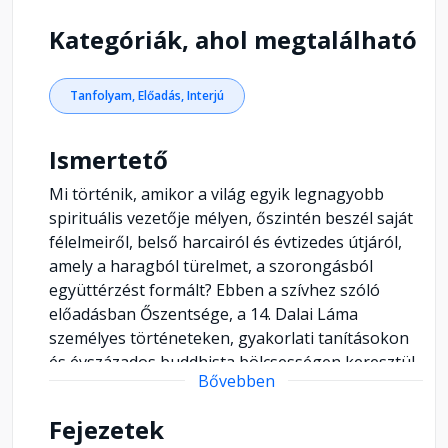
Kategóriák, ahol megtalálható
Tanfolyam, Előadás, Interjú
Ismertető
Mi történik, amikor a világ egyik legnagyobb
spirituális vezetője mélyen, őszintén beszél saját
félelmeiről, belső harcairól és évtizedes útjáról,
amely a haragból türelmet, a szorongásból
együttérzést formált? Ebben a szívhez szóló
előadásban Őszentsége, a 14. Dalai Láma
személyes történeteken, gyakorlati tanításokon
és évszázados buddhista bölcsességen keresztül
Bővebben
mutatja meg, hogyan találhatjuk meg a békét a
vihar kellős közepén. Szó esik belső fejlődésről,
Fejezetek
nemzeti identitásról, az emberi méltóság