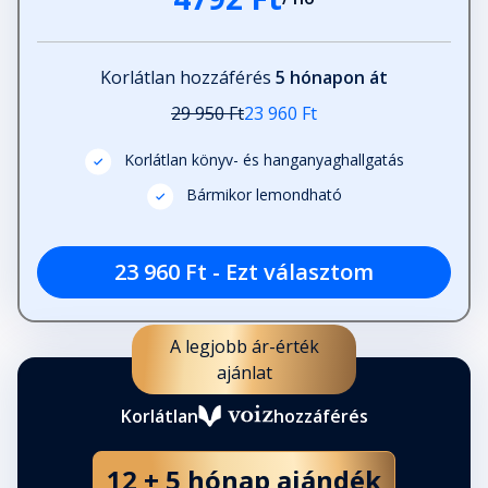
Korlátlan hozzáférés
5 hónapon át
29 950 Ft
23 960 Ft
Korlátlan könyv- és hanganyaghallgatás
Bármikor lemondható
23 960 Ft - Ezt választom
A legjobb ár-érték
ajánlat
Korlátlan
hozzáférés
12 + 5 hónap ajándék