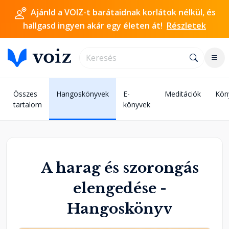
Ajánld a VOIZ-t barátaidnak korlátok nélkül, és
hallgasd ingyen akár egy életen át!
Részletek
Összes
Hangoskönyvek
E-
Meditációk
Kön
tartalom
könyvek
A harag és szorongás
elengedése -
Hangoskönyv