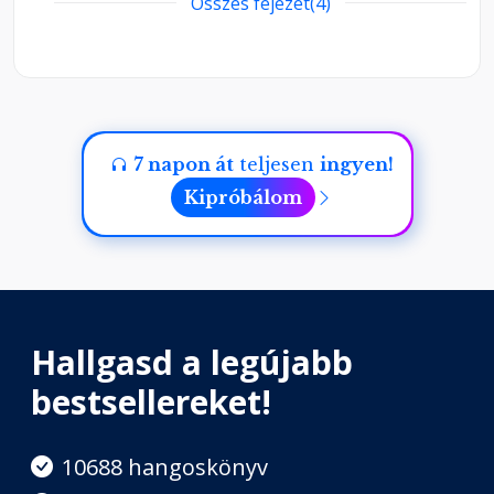
Összes fejezet(4)
III. Fejezet: Az önvaló útja és a
bölcs nacionalizmus határai
Fejezet hossza: 00:31:52
7 napon át
teljesen
ingyen!
Zárógondolat
Fejezet hossza: 00:04:14
Kipróbálom
Hallgasd a legújabb
bestsellereket!
10688 hangoskönyv