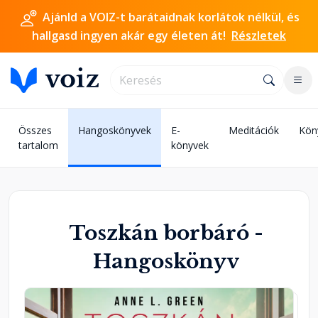
Ajánld a VOIZ-t barátaidnak korlátok nélkül, és
hallgasd ingyen akár egy életen át!
Részletek
Összes
Hangoskönyvek
E-
Meditációk
Kön
tartalom
könyvek
Toszkán borbáró -
Hangoskönyv