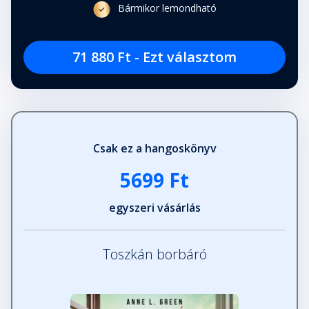
Bármikor lemondható
71 880 Ft - Ezt választom
Csak ez a hangoskönyv
5699 Ft
egyszeri vásárlás
Toszkán borbáró