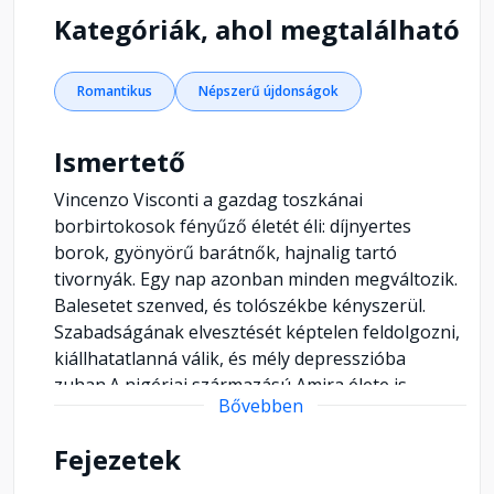
Kategóriák, ahol megtalálható
Romantikus
Népszerű újdonságok
Ismertető
Vincenzo Visconti a gazdag toszkánai
borbirtokosok fényűző életét éli: díjnyertes
borok, gyönyörű barátnők, hajnalig tartó
tivornyák. Egy nap azonban minden megváltozik.
Balesetet szenved, és tolószékbe kényszerül.
Szabadságának elvesztését képtelen feldolgozni,
kiállhatatlanná válik, és mély depresszióba
zuhan.A nigériai származású Amira élete is
Bővebben
fenekestül felfordul, amikor kislányként
embercsempészek fogságába kerül. Később híres
Fejezetek
modellé válik, és bár látszólag boldog életet él, a
sikerért drága árat kell fizetnie. Az alvilág elől