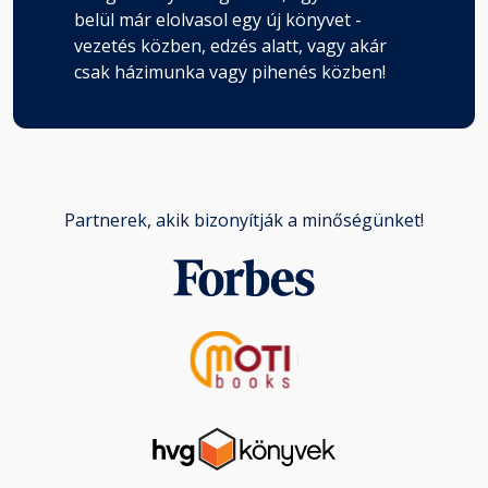
belül már elolvasol egy új könyvet -
vezetés közben, edzés alatt, vagy akár
csak házimunka vagy pihenés közben!
Partnerek, akik bizonyítják a minőségünket!