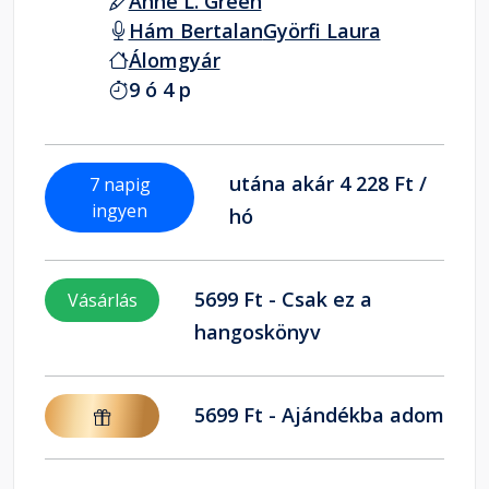
Anne L. Green
Hám Bertalan
Györfi Laura
Álomgyár
9 ó 4 p
utána akár 4 228 Ft /
7 napig
ingyen
hó
5699 Ft - Csak ez a
Vásárlás
hangoskönyv
5699 Ft - Ajándékba adom