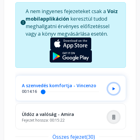
menekülve egy mesébe illő borvidék lugasai alatt
A nem ingyenes fejezeteket csak a
Voiz
talál menedékre. Az idilli, napsütéses környezetre
mobilapplikáción
keresztül tudod
csupán egyvalaki vet árnyékot: Vincenzo Visconti,
meghallgatni érvényes előfizetéssel
aki mindent elkövet annak érdekében, hogy
vagy a könyv megvásárlása esetén.
eltávolítsa a szókimondó lányt a birtokról.Anne L.
Green regénye két megtört ember
fejlődéstörténete, amelyben egymás ellen vívnak
küzdelmet, de valójában önmagukkal harcolnak.
Rávilágít arra, nincs édesebb diadal, mint a
legnehezebb időkben győzelmet aratni
gyengeségeink felett."Gyönyörű tájon játszódó
A szenvedés komfortja - Vincenzo
romantikus történet." - Lizzyke olvasókuckója
00:14:16
Üldöz a valóság - Amira
Fejezet hossza: 00:15:22
Összes fejezet(30)