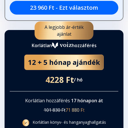
23 960 Ft - Ezt választom
A legjobb ár-érték
ajánlat
Korlátlan
hozzáférés
12 + 5 hónap ajándék
4228 Ft
/ hó
Korlátlan hozzáférés
17 hónapon át
101 830 Ft
71 880 Ft
Korlátlan könyv- és hanganyaghallgatás