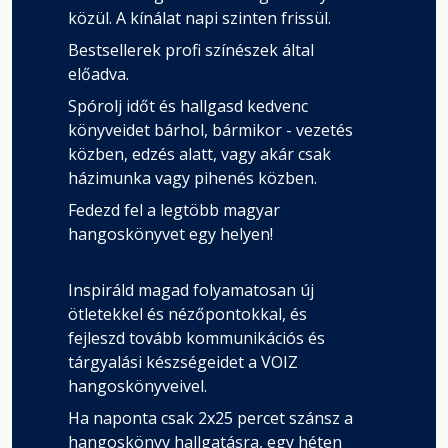
közül. A kínálat napi szinten frissül.
Bestsellerek profi színészek által
előadva.
Spórolj időt és hallgasd kedvenc
könyveidet bárhol, bármikor - vezetés
közben, edzés alatt, vagy akár csak
házimunka vagy pihenés közben.
Fedezd fel a legtöbb magyar
hangoskönyvet egy helyen!
Inspiráld magad folyamatosan új
ötletekkel és nézőpontokkal, és
fejleszd tovább kommunikációs és
tárgyalási készségeidet a VOIZ
hangoskönyveivel.
Ha naponta csak 2x25 percet szánsz a
hangoskönyv hallgatásra, egy héten