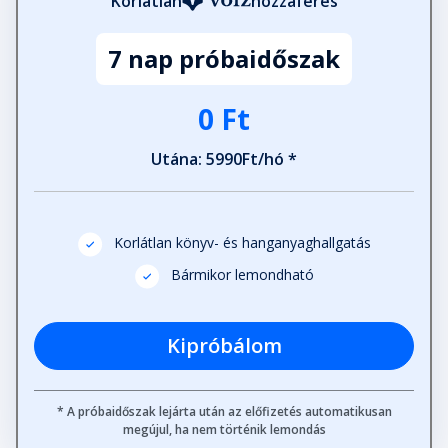
Korlátlan
hozzáférés
Fejezet hossza: 00:10:22
7 nap próbaidőszak
A mennytől a pokol kapujáig -
Vincenzo
0 Ft
Fejezet hossza: 00:17:21
Utána: 5990Ft/hó *
Kiben bízhatok? - Amira
Fejezet hossza: 00:12:18
Korlátlan könyv- és hanganyaghallgatás
Bármikor lemondható
A bizalom nem játék - Vincenzo
Fejezet hossza: 00:13:19
Kipróbálom
Sorsdöntő lépések - Amira
Fejezet hossza: 00:16:23
* A próbaidőszak lejárta után az előfizetés automatikusan
megújul, ha nem történik lemondás