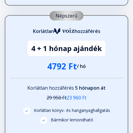
A leszámolás percei - Vincenzo
Fejezet hossza: 00:15:48
Népszerű
Korlátlan
hozzáférés
Új világ születik - Amira
Fejezet hossza: 00:16:46
4 + 1 hónap ajándék
Mindenből történet lesz,ahogy a
jelen múlttá válik - Vincenzo
4792 Ft
/ hó
Fejezet hossza: 00:22:51
Korlátlan hozzáférés
5 hónapon át
Zárszó
Fejezet hossza: 00:00:42
29 950 Ft
23 960 Ft
Korlátlan könyv- és hanganyaghallgatás
Bármikor lemondható