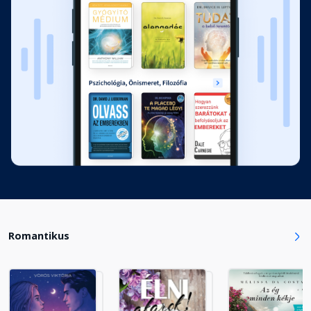
Aki nem emelkedik,az zuhan -
Vincenzo
Fejezet hossza: 00:22:58
Szellemekkel suttogó - Amira
Fejezet hossza: 00:23:36
Hánykódó hajó - Vincenzo
Fejezet hossza: 00:36:26
Romantikus
Beteljesült végzet - Amira
Fejezet hossza: 00:26:05
Tükörvilág - Vincenzo