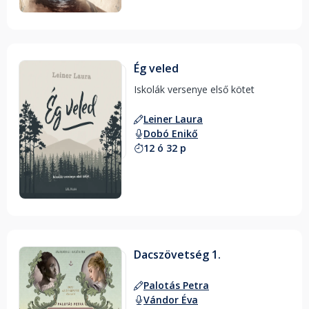
Ég veled
Iskolák versenye első kötet 
Leiner Laura
Dobó Enikő
12 ó 32 p
Dacszövetség 1.
Palotás Petra
Vándor Éva