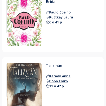
Brida
Paulo Coelho
Ruttkay Laura
6 ó 41 p
Talizmán
Karády Anna
Dobó Enikő
11 ó 42 p