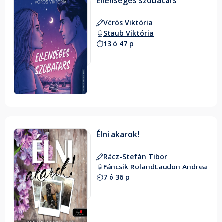
Ellenséges szobatárs
Vörös Viktória
Staub Viktória
13 ó 47 p
Élni akarok!
Rácz-Stefán Tibor
Fáncsik Roland
Laudon Andrea
7 ó 36 p