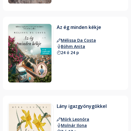
Az ég minden kékje
Mélissa Da Costa
Böhm Anita
24 ó 24 p
Lány igazgyönygökkel
Mörk Leonóra
Molnár Ilona