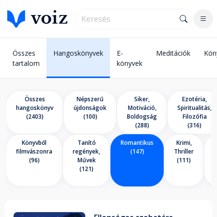
Összes
Hangoskönyvek
E-
Meditációk
Kön
tartalom
könyvek
Összes
Népszerű
Siker,
Ezotéria,
hangoskönyv
újdonságok
Motiváció,
Spiritualitás,
(2403)
(100)
Boldogság
Filozófia
(288)
(316)
Könyvből
Tanító
Romantikus
Krimi,
E
filmvászonra
regények,
(147)
Thriller
(96)
Művek
(111)
(121)