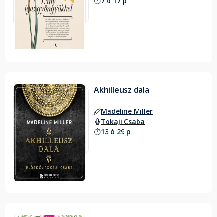
7 ó 17 p
Akhilleusz dala
Madeline Miller
Tokaji Csaba
13 ó 29 p