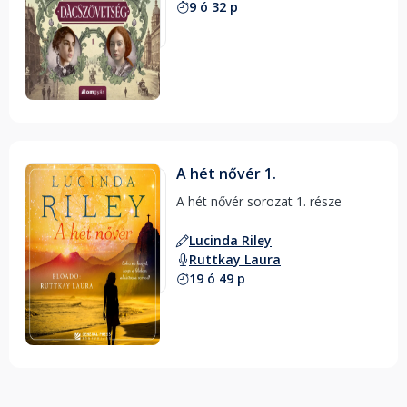
9 ó 32 p
A hét nővér 1.
A hét nővér sorozat 1. része 
Lucinda Riley
Ruttkay Laura
19 ó 49 p