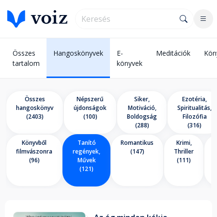
Összes
Hangoskönyvek
E-
Meditációk
Kön
tartalom
könyvek
Összes
Népszerű
Siker,
Ezotéria,
hangoskönyv
újdonságok
Motiváció,
Spiritualitás,
(2403)
(100)
Boldogság
Filozófia
(288)
(316)
Könyvből
Tanító
Romantikus
Krimi,
E
filmvászonra
regények,
(147)
Thriller
(96)
Művek
(111)
(121)