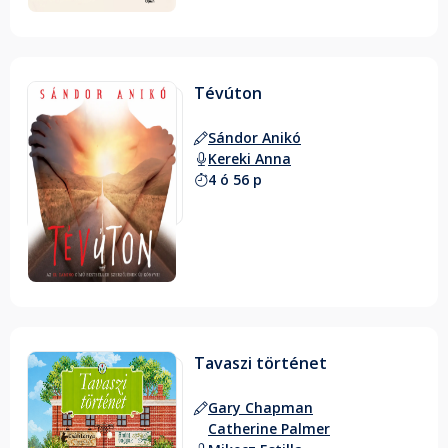
Tévúton
Sándor Anikó
Kereki Anna
4 ó 56 p
Tavaszi történet
Gary Chapman
Catherine Palmer