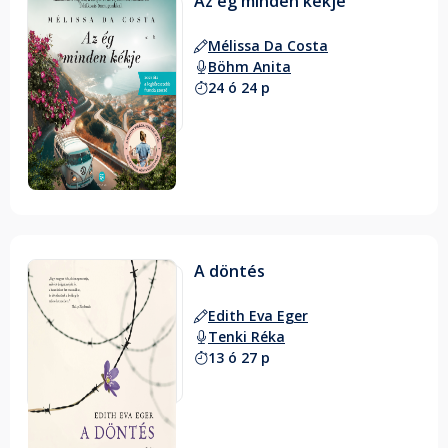
Az ég minden kékje
Mélissa Da Costa
Böhm Anita
24 ó 24 p
A döntés
Edith Eva Eger
Tenki Réka
13 ó 27 p