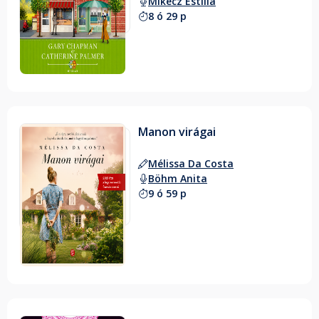
Mikecz Estilla
8 ó 29 p
Manon virágai
Mélissa Da Costa
Böhm Anita
9 ó 59 p