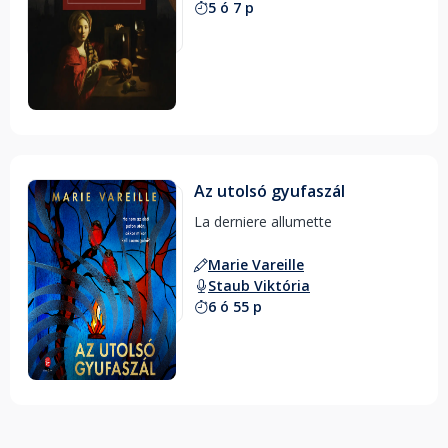
5 ó 7 p
Az utolsó gyufaszál
La derniere allumette 
Marie Vareille
Staub Viktória
6 ó 55 p