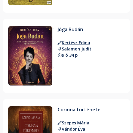
Jóga Budán
Kertész Edina
Salamon Judit
9 ó 34 p
Corinna története
Szepes Mária
Vándor Éva