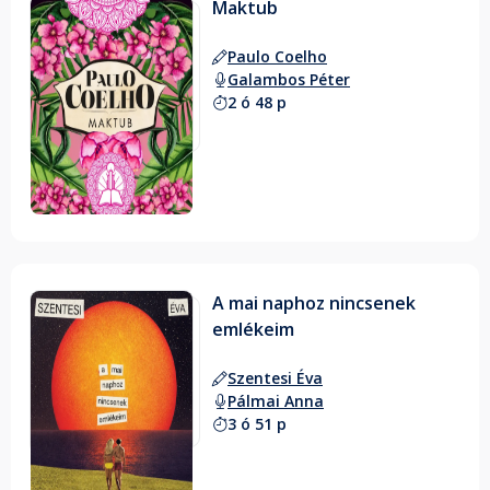
Maktub
Paulo Coelho
Galambos Péter
2 ó 48 p
A mai naphoz nincsenek
emlékeim
Szentesi Éva
Pálmai Anna
3 ó 51 p