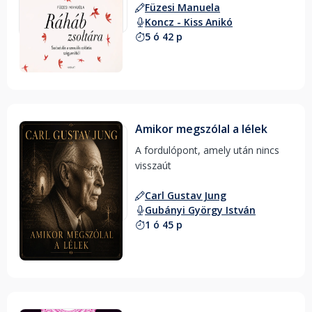
Füzesi Manuela
Koncz - Kiss Anikó
5 ó 42 p
Amikor megszólal a lélek
A fordulópont, amely után nincs 
visszaút 
Carl Gustav Jung
Gubányi György István
1 ó 45 p