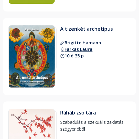
A tizenkét archetípus
Brigitte Hamann
Farkas Laura
10 ó 35 p
Ráháb zsoltára
Szabadulás a szexuális zaklatás 
szégyenéből 