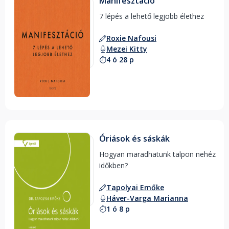
Manifesztáció
7 lépés a lehető legjobb élethez 
Roxie Nafousi
Mezei Kitty
4 ó 28 p
Óriások és sáskák
Hogyan maradhatunk talpon nehéz 
időkben? 
Tapolyai Emőke
Háver-Varga Marianna
1 ó 8 p