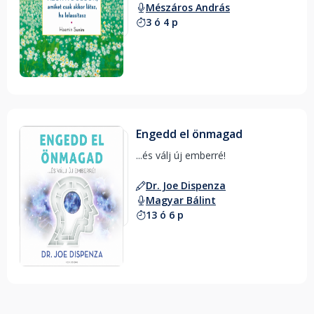
Mészáros András
3 ó 4 p
Engedd el önmagad
...és válj új emberré! 
Dr. Joe Dispenza
Magyar Bálint
13 ó 6 p