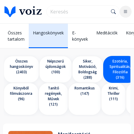
Összes
Hangoskönyvek
E-
Meditációk
Kön
tartalom
könyvek
Összes
Népszerű
Siker,
Ezotéria,
hangoskönyv
újdonságok
Motiváció,
Spiritualitás,
(2403)
(100)
Boldogság
Filozófia
(288)
(316)
Könyvből
Tanító
Romantikus
Krimi,
E
filmvászonra
regények,
(147)
Thriller
(96)
Művek
(111)
(121)