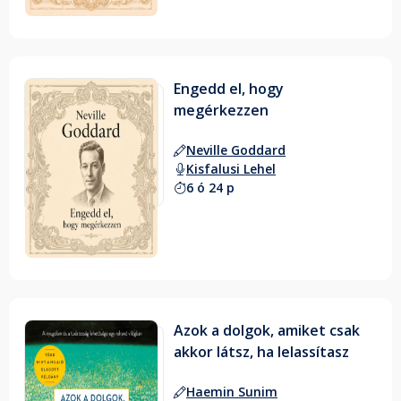
Engedd el, hogy
megérkezzen
Neville Goddard
Kisfalusi Lehel
6 ó 24 p
Azok a dolgok, amiket csak
akkor látsz, ha lelassítasz
Haemin Sunim