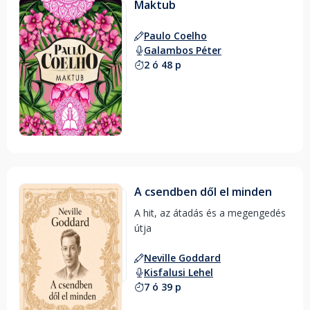
Maktub
Paulo Coelho
Galambos Péter
2 ó 48 p
A csendben dől el minden
A hit, az átadás és a megengedés 
útja 
Neville Goddard
Kisfalusi Lehel
7 ó 39 p