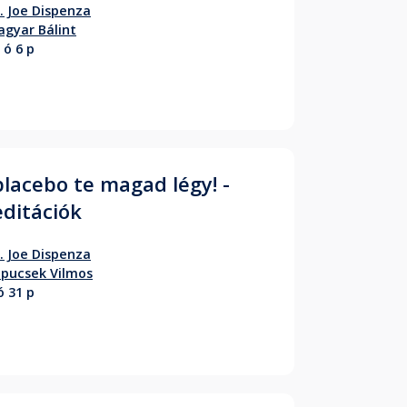
. Joe Dispenza
gyar Bálint
 ó 6 p
placebo te magad légy! -
ditációk
. Joe Dispenza
pucsek Vilmos
ó 31 p