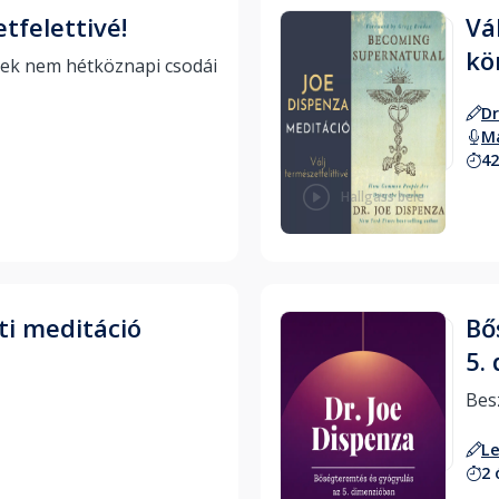
tfelettivé!
Vá
kö
Hétköznapi emberek nem hétköznapi csodái 
Dr
Ma
42
Hallgass bele
ti meditáció
Bő
5.
L
2 
Hallgass bele