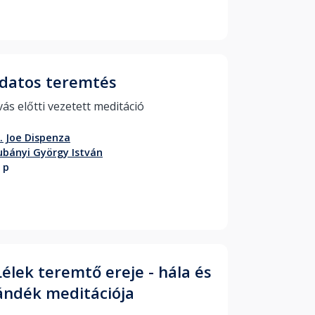
datos teremtés
Elalvás előtti vezetett meditáció 
. Joe Dispenza
bányi György István
 p
Lélek teremtő ereje - hála és
ándék meditációja