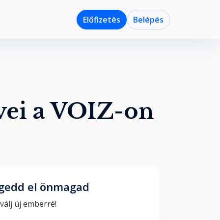
Előfizetés
Belépés
vei a VOIZ-on
gedd el önmagad
...és válj új emberré! 