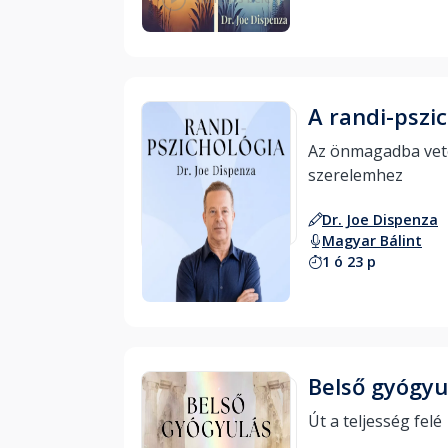
A randi-pszi
Az önmagadba vetet
szerelemhez 
Dr. Joe Dispenza
Magyar Bálint
1 ó 23 p
Hallgass bele
Belső gyógyu
Út a teljesség felé 