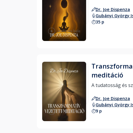
Dr. Joe Dispenza
Gubányi György I
35 p
Hallgass bele
Transzformat
meditáció
Dr. Joe Dispenza
Gubányi György I
9 p
Hallgass bele