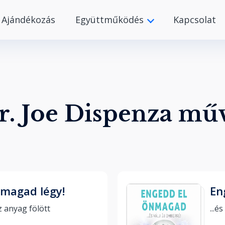
Ajándékozás
Együttműködés
Kapcsolat
r. Joe Dispenza mű
 magad légy!
En
Az elme hatalma az anyag fölött 