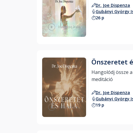
Dr. Joe Dispenza
Gubányi György I
26 p
Hallgass bele
Önszeretet é
Hangolódj össze a jö
meditáció 
Dr. Joe Dispenza
Gubányi György I
19 p
Hallgass bele