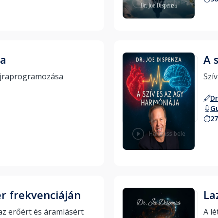
Hallgass bele
va
A 
Az elme és a test újraprogramozása 
Dr
Gu
27
Hallgass bele
er frekvenciáján
La
Reggeli meditáció az erőért és áramlásért 