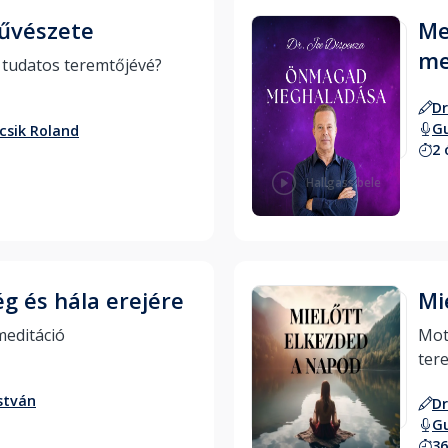
művészete
Me
me
Hogyan válj életed tudatos teremtőjévé? 
Dr
Gu
csik Roland
2 
Hallgass bele
ég és hála erejére
Mi
20 perces reggeli meditáció 
Mot
stván
Dr
Gu
36