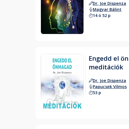
Dr. Joe Dispenza
Magyar Bálint
14 ó 52 p
Hallgass bele
Engedd el ön
meditációk
Dr. Joe Dispenza
Papucsek Vilmos
53 p
Hallgass bele