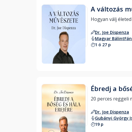
A változás 
Dr. Joe Dispenza
Magyar Bálint
Fán
1 ó 27 p
Hallgass bele
Ébredj a bős
Dr. Joe Dispenza
Gubányi György I
19 p