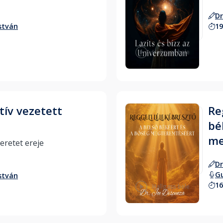
Dr
stván
19
Hallgass bele
ív vezetett
Re
bé
me
A tudatosság és szeretet ereje 
Dr
Gu
stván
16
Hallgass bele