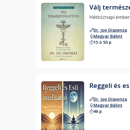
Válj természe
Dr. Joe Dispenza
Magyar Bálint
15 ó 50 p
Hallgass bele
Reggeli és es
Dr. Joe Dispenza
Magyar Bálint
46 p
Hallgass bele