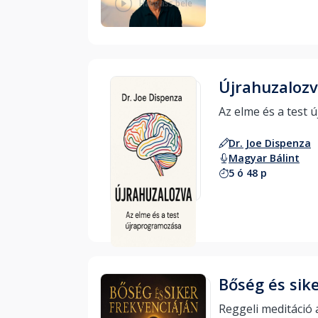
Hallgass bele
Újrahuzaloz
Dr. Joe Dispenza
Magyar Bálint
5 ó 48 p
Hallgass bele
Bőség és sik