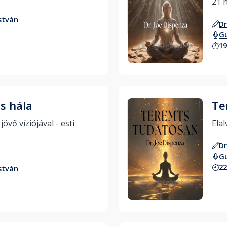
stván
Dr
Gu
19
Hallgass bele
s hála
Te
vő víziójával - esti 
Dr
Gu
22
stván
Hallgass bele