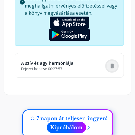
élettel. Lépj kapcsolatba önmagad magasabb
meghallgatni érvényes előfizetéssel vagy
verziójával – ott, ahol a szív vezet, és az elme
a könyv megvásárlása esetén.
követ.
A szív és agy harmóniája
Fejezet hossza: 00:27:57
7 napon át
teljesen
ingyen!
Kipróbálom