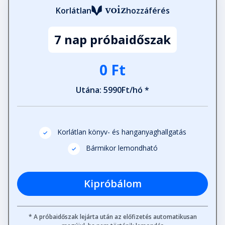
Korlátlan
hozzáférés
7 nap próbaidőszak
0 Ft
Utána: 5990Ft/hó *
Korlátlan könyv- és hanganyaghallgatás
Bármikor lemondható
Kipróbálom
* A próbaidőszak lejárta után az előfizetés automatikusan