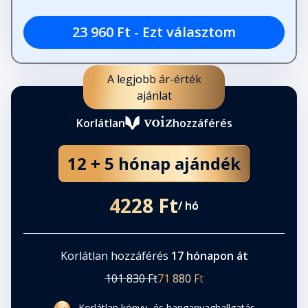
23 960 Ft - Ezt választom
A legjobb ár-érték
ajánlat
Korlátlan
hozzáférés
12 + 5 hónap ajándék
4228 Ft
/ hó
Korlátlan hozzáférés
17 hónapon át
101 830 Ft
71 880 Ft