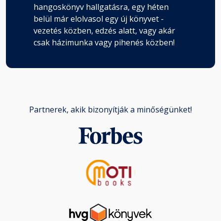
hangoskönyv hallgatásra, egy héten
belül már elolvasol egy új könyvet -
vezetés közben, edzés alatt, vagy akár
csak házimunka vagy pihenés közben!
Partnerek, akik bizonyítják a minőségünket!