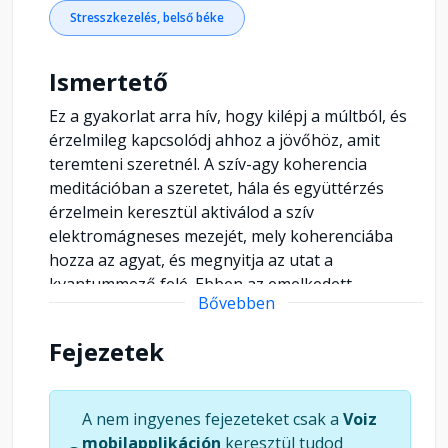
Stresszkezelés, belső béke
Ismertető
Ez a gyakorlat arra hív, hogy kilépj a múltból, és
érzelmileg kapcsolódj ahhoz a jövőhöz, amit
teremteni szeretnél. A szív-agy koherencia
meditációban a szeretet, hála és együttérzés
érzelmein keresztül aktiválod a szív
elektromágneses mezejét, mely koherenciába
hozza az agyat, és megnyitja az utat a
kvantummező felé. Ebben az emelkedett
Bővebben
tudatállapotban a belső világod rezgései új
valóságot vonzanak. A harmónia nem kívülről jön
Fejezetek
– ott él benned, a tudatos figyelmed és a
szereteted mélyében, és amikor a szívedet
kitárod a világ felé, a Föld megérzi, és veled
A nem ingyenes fejezeteket csak a
Voiz
együtt lélegzik. Egy vagy a térrel, a bolygóval, az
mobilapplikáción
keresztül tudod