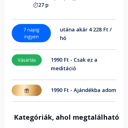
27 p
utána akár 4 228 Ft /
7 napig
ingyen
hó
1990 Ft - Csak ez a
Vásárlás
meditáció
1990 Ft - Ajándékba adom
Kategóriák, ahol megtalálható