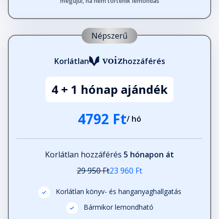
megújul, ha nem történik lemondás
Népszerű
Korlátlan
hozzáférés
4 + 1 hónap ajándék
4792 Ft
/ hó
Korlátlan hozzáférés
5 hónapon át
29 950 Ft
23 960 Ft
Korlátlan könyv- és hanganyaghallgatás
Bármikor lemondható