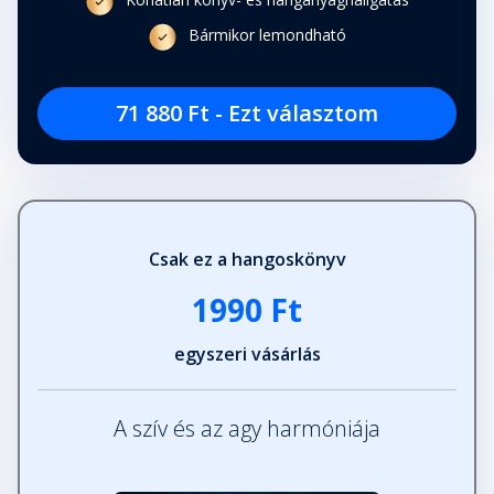
Korlátlan könyv- és hanganyaghallgatás
Bármikor lemondható
71 880 Ft - Ezt választom
Csak ez a hangoskönyv
1990 Ft
egyszeri vásárlás
A szív és az agy harmóniája