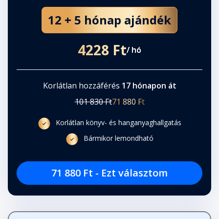
12 + 5 hónap ajándék
4228 Ft
/ hó
Korlátlan hozzáférés
17 hónapon át
101 830 Ft
71 880 Ft
Korlátlan könyv- és hanganyaghallgatás
Bármikor lemondható
71 880 Ft - Ezt választom