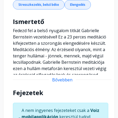
Stresszkezelés, belső béke
Elengedés
Ismertető
Fedezd fel a belső nyugalom titkát Gabrielle
Bernstein vezetésével! Ez a 23 perces meditáció
kifejezetten a szorongás elengedésére készült.
Meditációs élmény: Az érzéseid olyanok, mint a
tenger hullámai - jönnek, mennek, majd végül
lecsillapodnak. Gabrielle Bernstein meditációja
ezen a hullám metaforán keresztül vezeti végig
az érzéseid elfogadásának és szorongásod
Bővebben
elengedésének folyamatán. Mit nyújt ez a
meditáció? Teljes kikapcsolódás: 23 perc
Fejezetek
nyugalom, amely segít lecsendesíteni az elmédet.
Belső béke: Tanuld meg felismerni és elengedni a
szorongást, hogy egy mély, belső béke érzését
A nem ingyenes fejezeteket csak a
Voiz
tapasztald meg. ------------------------------------------
mobilapplikáción
keresztül tudod