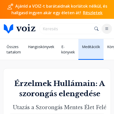
Ajánld a VOIZ-t barátaidnak korlátok nélkül, és
hallgasd ingyen akár egy életen át!
Részletek
Összes
Hangoskönyvek
E-
Meditációk
Kön
tartalom
könyvek
Érzelmek Hullámain: A
szorongás elengedése
Utazás a Szorongás Mentes Élet Felé