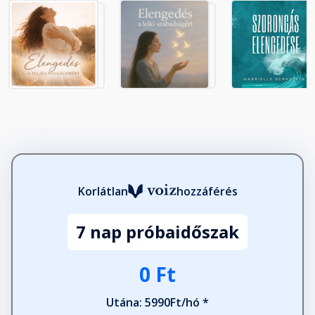
Korlátlan
hozzáférés
7 nap próbaidőszak
0 Ft
Utána: 5990Ft/hó *