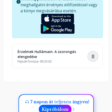
-------- Miért válaszd ezt a meditációt? *Egyszerű
meghallgatni érvényes előfizetéssel vagy
és hatékony: Ideális azok számára, akik gyors és
a könyv megvásárlása esetén.
hatékony módot keresnek a szorongás
kezelésére. *Mélyreható nyugalom: Az elméd
fokozatosan megnyugszik, és a meditáció végére
teljesen ellazult és békés állapotban leszel.
*Könnyen követhető: Nincs szükség előzetes
tapasztalatra, Gabrielle Bernstein minden
lépésnél ott lesz, hogy vezessen.
Érzelmek Hullámain: A szorongás
elengedése
Fejezet hossza: 00:23:02
7 napon át
teljesen
ingyen!
Kipróbálom