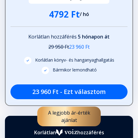
4792 Ft
/ hó
Korlátlan hozzáférés
5 hónapon át
29 950 Ft
23 960 Ft
Korlátlan könyv- és hanganyaghallgatás
Bármikor lemondható
23 960 Ft - Ezt választom
A legjobb ár-érték
ajánlat
Korlátlan
hozzáférés