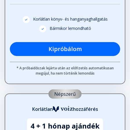
Korlátlan könyv- és hanganyaghallgatás
Bármikor lemondható
Kipróbálom
* A próbaidőszak lejárta után az előfizetés automatikusan
megújul, ha nem történik lemondás
Népszerű
Korlátlan
hozzáférés
4 + 1 hónap ajándék