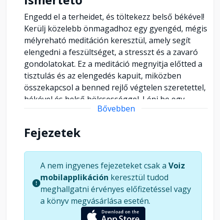
Engedd el a terheidet, és töltekezz belső békével!
Kerülj közelebb önmagadhoz egy gyengéd, mégis
mélyreható meditáción keresztül, amely segít
elengedni a feszültséget, a stresszt és a zavaró
gondolatokat. Ez a meditáció megnyitja előtted a
tisztulás és az elengedés kapuit, miközben
összekapcsol a benned rejlő végtelen szeretettel,
békével és belső bölcsességgel. Lépj be egy
Bővebben
megtartó, tiszta térbe, ahol isteni energiák
vezetnek, és segítenek megtalálni a legmagasabb
Fejezetek
önvalódat. A légzésed lassú ritmusával oldódik
minden, ami már nem szolgál téged, miközben a
tisztító fény átjárja tested és lelked, hogy helyet
A nem ingyenes fejezeteket csak a
Voiz
adjon a könnyedségnek és a belső csendnek. Ez a
mobilapplikáción
keresztül tudod
meditáció nemcsak a jelen pillanatban hoz
meghallgatni érvényes előfizetéssel vagy
megnyugvást, hanem segít felismerni, hogy a
a könyv megvásárlása esetén.
csodák természetesek, a szeretet mindig
körülvesz, és végtelen lehetőségeid vannak arra,