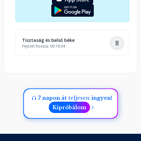
hogy megvalósítsd mindazt, amire születtél.
Engedd meg magadnak, hogy egy tiszta lappal,
megújulva, erővel és békével telve térj vissza a
mindennapjaidba. Ez az utazás a belső tisztaság
és harmónia felé vezet – indulj el rajta most!
Tisztaság és belső béke
Fejezet hossza: 00:18:04
7 napon át
teljesen
ingyen!
Kipróbálom