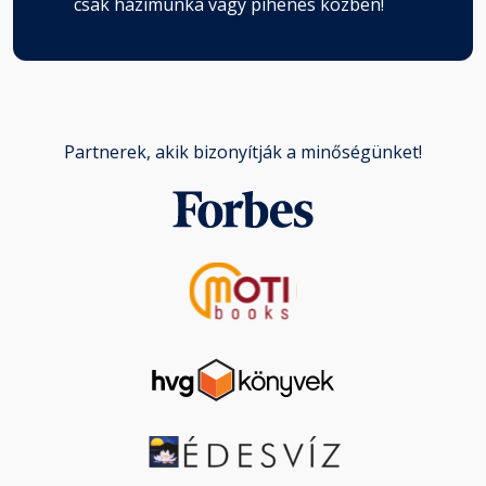
csak házimunka vagy pihenés közben!
Partnerek, akik bizonyítják a minőségünket!