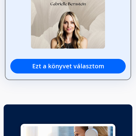
Ezt a könyvet választom