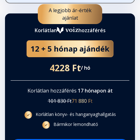
A legjobb ár-érték
ajánlat
Korlátlan
hozzáférés
12 + 5 hónap ajándék
4228 Ft
/ hó
Korlátlan hozzáférés
17 hónapon át
101 830 Ft
71 880 Ft
Korlátlan könyv- és hanganyaghallgatás
Bármikor lemondható