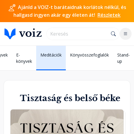
Ajánld a VOIZ-t barátaidnak korlátok nélkül, és
hallgasd ingyen akár egy életen át!
Részletek
yvek
E-
Meditációk
Könyvösszefoglalók
Stand-
könyvek
up
Tisztaság és belső béke