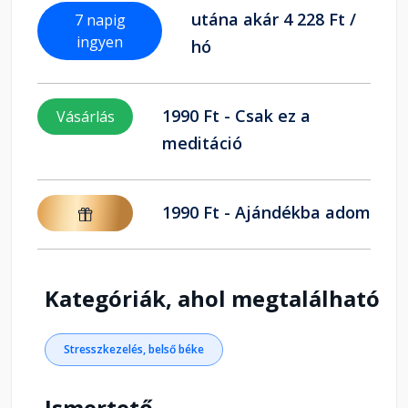
utána akár 4 228 Ft /
7 napig
ingyen
hó
1990 Ft - Csak ez a
Vásárlás
meditáció
1990 Ft - Ajándékba adom
Kategóriák, ahol megtalálható
Stresszkezelés, belső béke
Ismertető