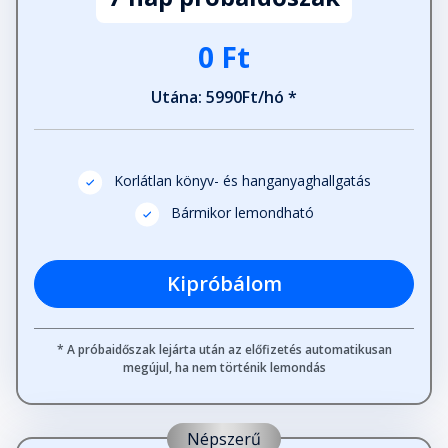
0 Ft
Utána: 5990Ft/hó *
Korlátlan könyv- és hanganyaghallgatás
Bármikor lemondható
Kipróbálom
* A próbaidőszak lejárta után az előfizetés automatikusan
megújul, ha nem történik lemondás
Népszerű