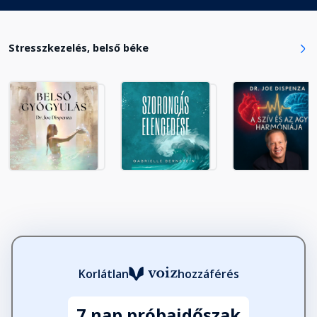
Stresszkezelés, belső béke
Korlátlan
hozzáférés
7 nap próbaidőszak