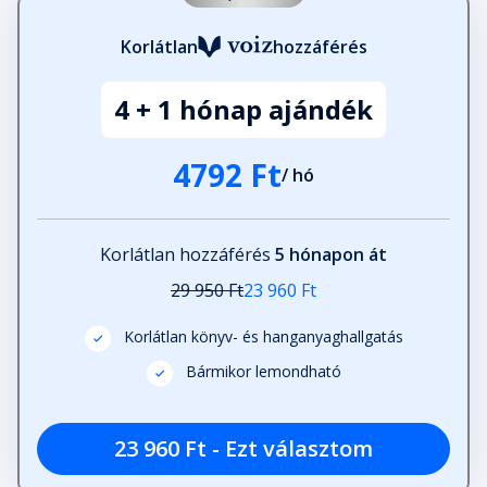
Korlátlan
hozzáférés
4 + 1 hónap ajándék
4792 Ft
/ hó
Korlátlan hozzáférés
5 hónapon át
29 950 Ft
23 960 Ft
Korlátlan könyv- és hanganyaghallgatás
Bármikor lemondható
23 960 Ft - Ezt választom