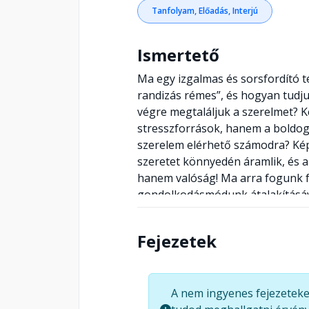
Tanfolyam, Előadás, Interjú
Ismertető
Ma egy izgalmas és sorsfordító 
randizás rémes”, és hogyan tudj
végre megtaláljuk a szerelmet? Ké
stresszforrások, hanem a boldogs
szerelem elérhető számodra? Képz
szeretet könnyedén áramlik, és a
hanem valóság! Ma arra fogunk fó
gondolkodásmódunk átalakításáv
randizás nehézkes? Milyen tört
Milyen negatív tapasztalatok ak
Fejezetek
a lehetőségek előtt? Fedezzük fe
kapcsolat a kulcs a szerelem megt
kezdődik! Most pedig merüljünk e
A nem ingyenes fejezeteke
tanuljunk meg egy új perspektívát