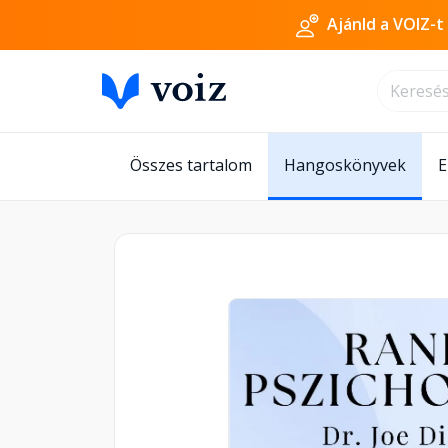
Ajánld a VOIZ-t
Összes tartalom
Hangoskönyvek
E