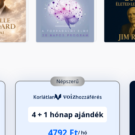
Népszerű
Korlátlan
hozzáférés
4 + 1 hónap ajándék
4792 Ft
/ hó