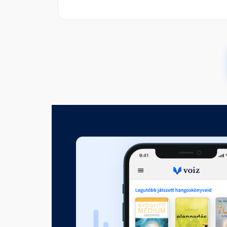
El kell köteleződnöd magad m
Fejezet hossza: 00:22:19