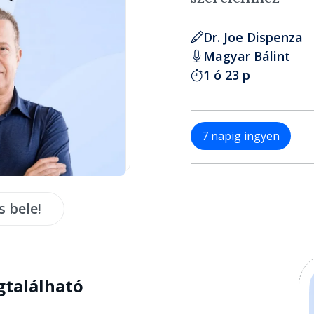
Dr. Joe Dispenza
Magyar Bálint
1 ó 23 p
7 napig ingyen
s bele!
gtalálható