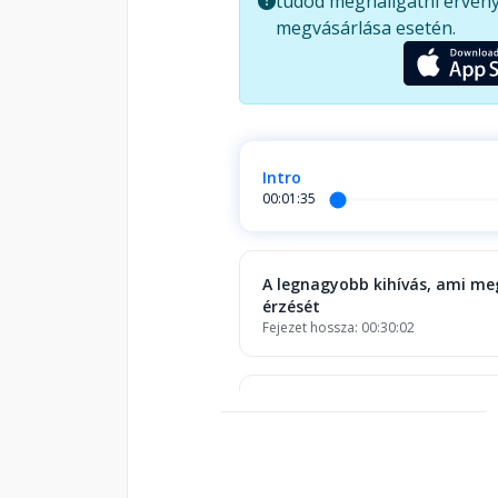
tudod meghallgatni érvény
kalandra?
megvásárlása esetén.
Intro
00:01:35
A legnagyobb kihívás, ami m
érzését
Fejezet hossza: 00:30:02
Az öntudatra ébredés folyam
Fejezet hossza: 00:29:47