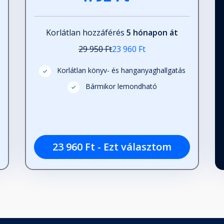
Korlátlan hozzáférés
5 hónapon át
29 950 Ft
23 960 Ft
Korlátlan könyv- és hanganyaghallgatás
Bármikor lemondható
23 960 Ft - Ezt választom