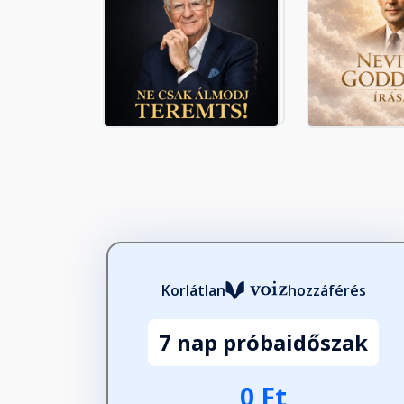
Korlátlan
hozzáférés
7 nap próbaidőszak
0 Ft