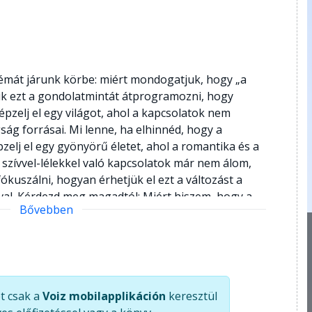
témát járunk körbe: miért mondogatjuk, hogy „a
uk ezt a gondolatmintát átprogramozni, hogy
pzelj el egy világot, ahol a kapcsolatok nem
ág forrásai. Mi lenne, ha elhinnéd, hogy a
elj el egy gyönyörű életet, ahol a romantika és a
 szívvel-lélekkel való kapcsolatok már nem álom,
kuszálni, hogyan érhetjük el ezt a változást a
al. Kérdezd meg magadtól: Miért hiszem, hogy a
Bővebben
éneteket mesélek magamnak a kapcsolataimról?
adályoznak meg abban, hogy kinyissam a szívemet
l, hogyan lehet az önmagunkkal való szeretetteljes
alálásának. Ne feledjétek, a változás belülről
l Joe Dispenza inspiráló gondolataiban, és
t csak a
Voiz mobilapplikáción
keresztül
 keresni a randizás világában. Készen állsz a