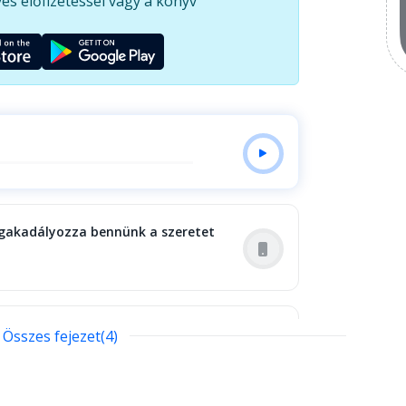
es előfizetéssel vagy a könyv
egakadályozza bennünk a szeretet
Összes fejezet(4)
ata