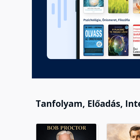
Tanfolyam, Előadás, Int