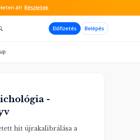
életen át!
Részletek
Előfizetés
Belépés
-up
ichológia -
yv
tt hit újrakalibrálása a 