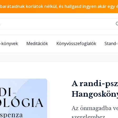
 barátaidnak korlátok nélkül, és hallgasd ingyen akár egy 
-könyvek
Meditációk
Könyvösszefoglalók
Stand
A randi-psz
Hangoskön
Az önmagadba vete
szerelemhez