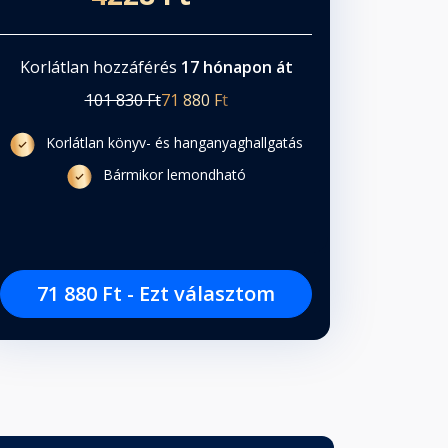
Korlátlan hozzáférés
17 hónapon át
101 830 Ft
71 880 Ft
Korlátlan könyv- és hanganyaghallgatás
Bármikor lemondható
71 880 Ft - Ezt választom