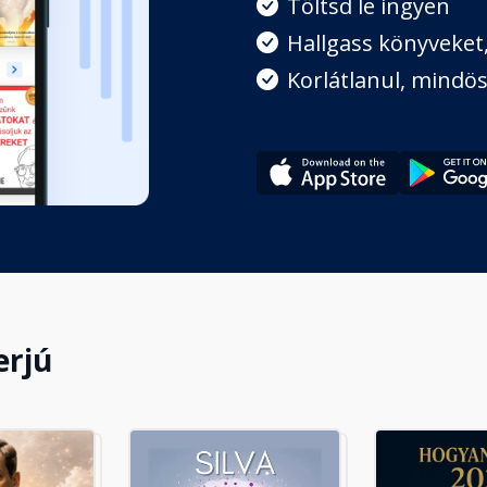
Töltsd le ingyen
Hallgass könyveket, 
Korlátlanul, mindös
erjú