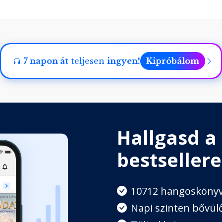
ellett
7 napon át
teljesen
ingyen!
Kipróbálom
Hallgasd a
bestsellere
10712 hangosköny
Napi szinten bővülő