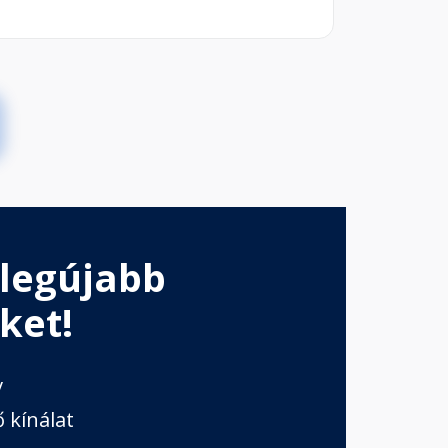
 legújabb
ket!
v
 kínálat