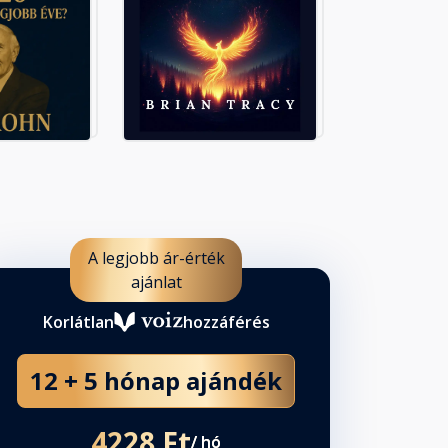
A legjobb ár-érték
ajánlat
Korlátlan
hozzáférés
12 + 5 hónap ajándék
4228 Ft
/ hó