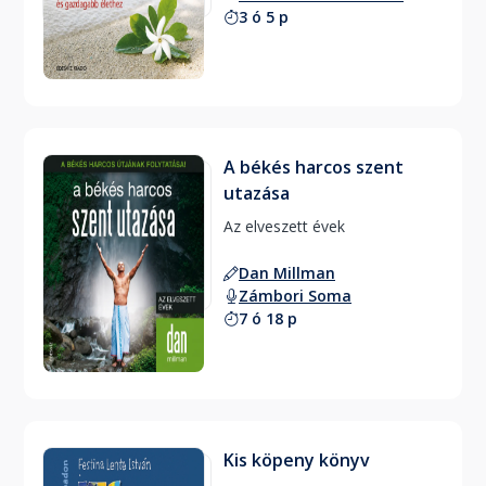
3 ó 5 p
A békés harcos szent
utazása
Az elveszett évek 
Dan Millman
Zámbori Soma
7 ó 18 p
Kis köpeny könyv