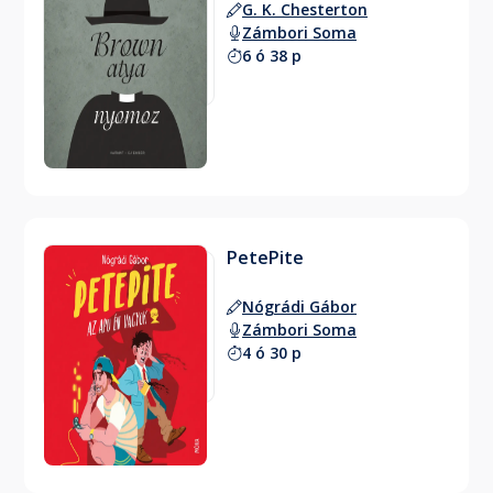
G. K. Chesterton
Zámbori Soma
6 ó 38 p
PetePite
Nógrádi Gábor
Zámbori Soma
4 ó 30 p