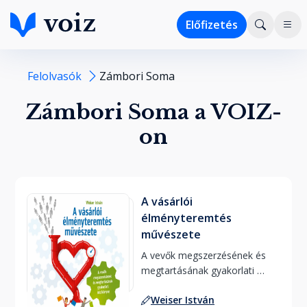
Előfizetés
Felolvasók
Zámbori Soma
Zámbori Soma a VOIZ-
on
A vásárlói
élményteremtés
művészete
A vevők megszerzésének és 
megtartásának gyakorlati 
kézikönyve 
Weiser István