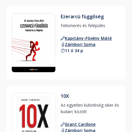
Ezerarcú függőség
Felismerés és felépülés 
Kapitány-Fövény Máté
Zámbori Soma
11 ó 34 p
10X
Az egyetlen különbség siker és 
kudarc között 
Grant Cardone
Zámbori Soma