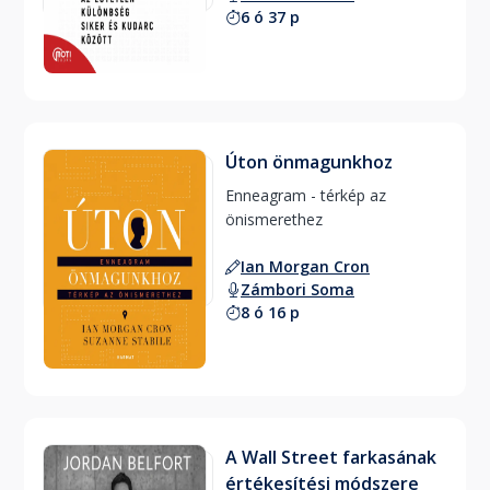
6 ó 37 p
Úton önmagunkhoz
Enneagram - térkép az 
önismerethez 
Ian Morgan Cron
Zámbori Soma
8 ó 16 p
A Wall Street farkasának
értékesítési módszere