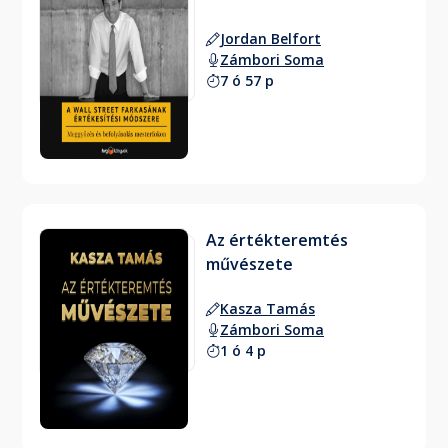
Jordan Belfort
Zámbori Soma
7 ó 57 p
Az értékteremtés
művészete
Kasza Tamás
Zámbori Soma
1 ó 4 p