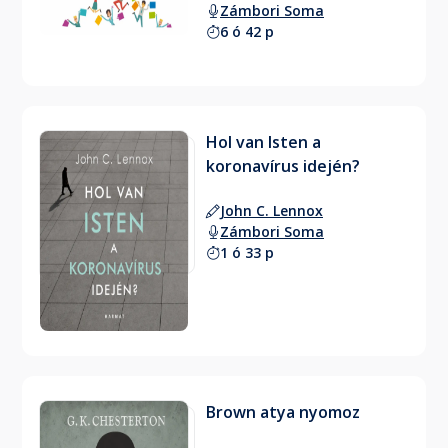
Zámbori Soma
6 ó 42 p
Hol van Isten a
koronavírus idején?
John C. Lennox
Zámbori Soma
1 ó 33 p
Brown atya nyomoz