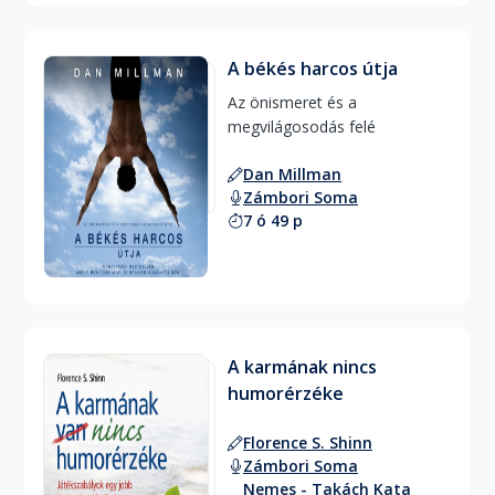
A békés harcos útja
Az önismeret és a 
megvilágosodás felé 
Dan Millman
Zámbori Soma
7 ó 49 p
A karmának nincs
humorérzéke
Florence S. Shinn
Zámbori Soma
Nemes - Takách Kata