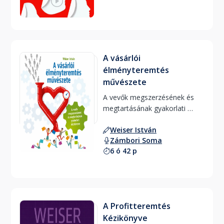
A vásárlói
élményteremtés
művészete
A vevők megszerzésének és 
megtartásának gyakorlati 
kézikönyve 
Weiser István
Zámbori Soma
6 ó 42 p
A Profitteremtés
Kézikönyve