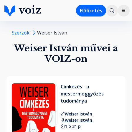
Előfizetés
Szerzők
Weiser István
Weiser István művei a
VOIZ-on
Címkézés - a
mestermeggyőzés
tudománya
Weiser István
Weiser István
1 ó 31 p