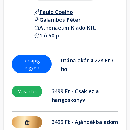
Paulo Coelho
Galambos Péter
Athenaeum Kiadó Kft.
1 ó 50 p
utána akár 4 228 Ft /
7 napig
ingyen
hó
3499 Ft - Csak ez a
Vásárlás
hangoskönyv
3499 Ft - Ajándékba adom