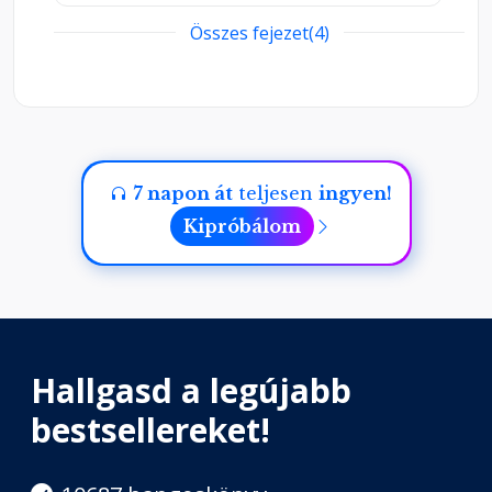
Összes fejezet(4)
2. rész
Fejezet hossza: 00:48:07
Utószó
Fejezet hossza: 00:01:17
7 napon át
teljesen
ingyen!
Kipróbálom
Hallgasd a legújabb
bestsellereket!