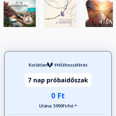
Korlátlan
hozzáférés
7 nap próbaidőszak
0 Ft
Utána: 5990Ft/hó *