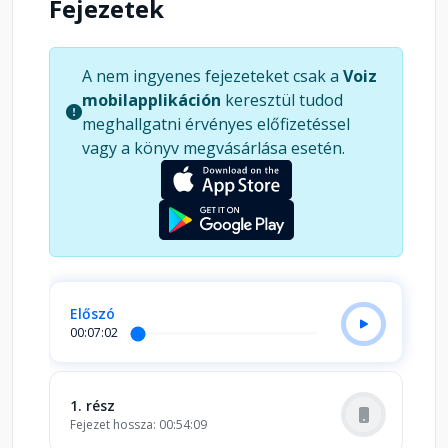
Fejezetek
enged a világ egyik legnépszerűbb szerzőjének
írói műhelyébe is, amelyben a bibliai idézeteken
kívül megtalálhatók fontos távol-keleti és arab
A nem ingyenes fejezeteket csak a
Voiz
filozófusok gondolatai is. A fény harcosa az, aki
mobilapplikáción
keresztül tudod
megérti az élet csodáját és a végsőkig harcol
meghallgatni érvényes előfizetéssel
azért, amiben hisz.
vagy a könyv megvásárlása esetén.
Előszó
00:07:02
1. rész
Fejezet hossza: 00:54:09