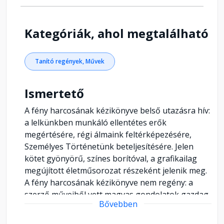
Kategóriák, ahol megtalálható
Tanító regények, Művek
Ismertető
A fény harcosának kézikönyve belső utazásra hív:
a lelkünkben munkáló ellentétes erők
megértésére, régi álmaink feltérképezésére,
Személyes Történetünk beteljesítésére. Jelen
kötet gyönyörű, színes borítóval, a grafikailag
megújított életműsorozat részeként jelenik meg.
A fény harcosának kézikönyve nem regény: a
szerző műveiből vett magvas gondolatok gazdag
Bővebben
tárháza. Nemcsak a Coelho-művek értelmezését
könnyíti meg a rajongóknak, de betekintést