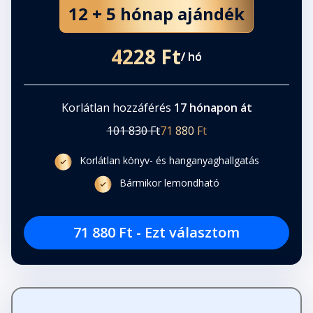
12 + 5 hónap ajándék
4228 Ft
/ hó
Korlátlan hozzáférés
17 hónapon át
101 830 Ft
71 880 Ft
Korlátlan könyv- és hanganyaghallgatás
Bármikor lemondható
71 880 Ft - Ezt választom