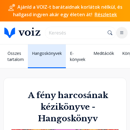
Ajánld a VOIZ-t barátaidnak korlátok nélkül, és
hallgasd ingyen akár egy életen át!
Részletek
Összes
Hangoskönyvek
E-
Meditációk
Kön
tartalom
könyvek
A fény harcosának
kézikönyve -
Hangoskönyv