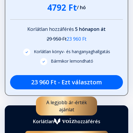
4792 Ft
/ hó
Korlátlan hozzáférés
5 hónapon át
29 950 Ft
23 960 Ft
Korlátlan könyv- és hanganyaghallgatás
Bármikor lemondható
23 960 Ft - Ezt választom
A legjobb ár-érték
ajánlat
Korlátlan
hozzáférés