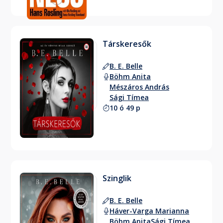
Társkeresők
B. E. Belle
Böhm Anita
Mészáros András
Sági Tímea
10 ó 49 p
Szinglik
B. E. Belle
Háver-Varga Marianna
Böhm Anita
Sági Tímea