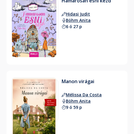
Hamarosan esni kezd
Hidasi Judit
Böhm Anita
6 ó 27 p
Manon virágai
Mélissa Da Costa
Böhm Anita
9 ó 59 p