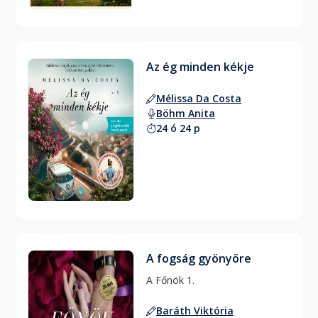
Az ég minden kékje
Mélissa Da Costa
Böhm Anita
24 ó 24 p
A fogság gyönyöre
A Főnök 1. 
Baráth Viktória