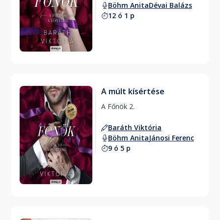
Böhm Anita
Dévai Balázs
12 ó 1 p
A múlt kísértése
A Főnök 2. 
Baráth Viktória
Böhm Anita
Jánosi Ferenc
9 ó 5 p