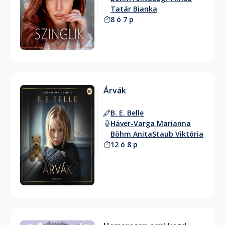
Tatár Bianka
8 ó 7 p
Árvák
B. E. Belle
Háver-Varga Marianna
Böhm Anita
Staub Viktória
12 ó 8 p