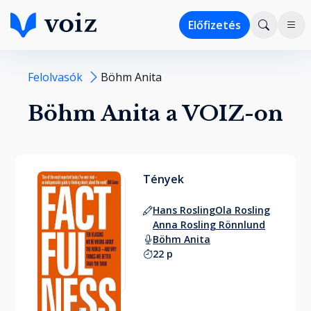
Előfizetés
Felolvasók
Böhm Anita
Böhm Anita a VOIZ-on
Tények
Hans Rosling
Ola Rosling
Anna Rosling Rönnlund
Böhm Anita
22 p