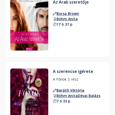
Az Arab szeretője
Borsa Brown
Böhm Anita
17 ó 37 p
A szerencse ígérete
A Főnök 3. rész 
Baráth Viktória
Böhm Anita
Dévai Balázs
7 ó 33 p