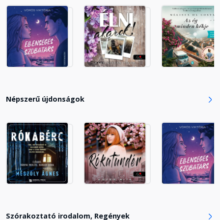
17. fejezet
Fejezet hossza: 00:09:04
18. fejezet
Fejezet hossza: 00:20:19
19. fejezet
Népszerű újdonságok
Fejezet hossza: 00:11:40
20. fejezet
Fejezet hossza: 00:15:44
21. fejezet
Fejezet hossza: 00:18:32
Szórakoztató irodalom, Regények