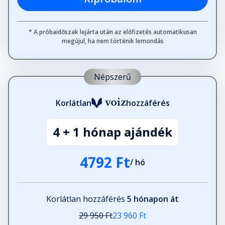
* A próbaidőszak lejárta után az előfizetés automatikusan
megújul, ha nem történik lemondás
Népszerű
Korlátlan
hozzáférés
4 + 1 hónap ajándék
4792 Ft
/ hó
Korlátlan hozzáférés
5 hónapon át
29 950 Ft
23 960 Ft