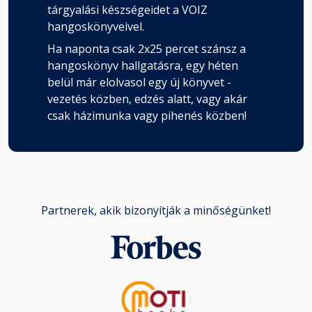
tárgyalási készségeidet a VOIZ
hangoskönyveivel.
Ha naponta csak 2x25 percet szánsz a
hangoskönyv hallgatásra, egy héten
belül már elolvasol egy új könyvet -
vezetés közben, edzés alatt, vagy akár
csak házimunka vagy pihenés közben!
Partnerek, akik bizonyítják a minőségünket!