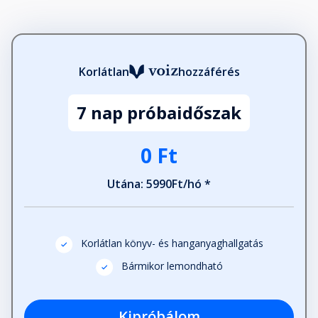
27. fejezet
Fejezet hossza: 00:09:24
Korlátlan
hozzáférés
Kilenc hónappal később
Fejezet hossza: 00:11:38
7 nap próbaidőszak
0 Ft
Utána: 5990Ft/hó *
Korlátlan könyv- és hanganyaghallgatás
Bármikor lemondható
Kipróbálom