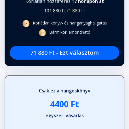
Korlátlan hozzáférés
17 hónapon át
101 830 Ft
71 880 Ft
Korlátlan könyv- és hanganyaghallgatás
Bármikor lemondható
71 880 Ft - Ezt választom
Csak ez a hangoskönyv
4400 Ft
egyszeri vásárlás