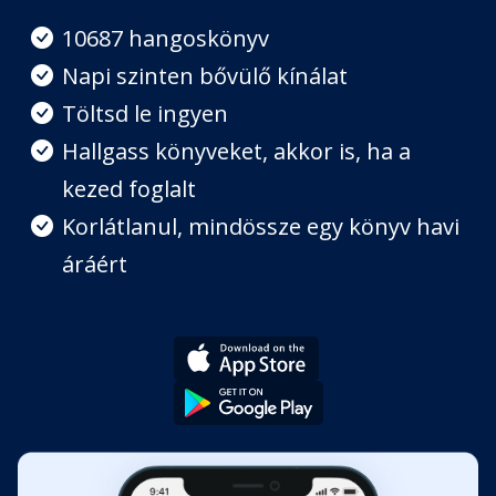
Fejezet hossza: 00:07:31
10687 hangoskönyv
Napi szinten bővülő kínálat
8. fejezet
Töltsd le ingyen
Fejezet hossza: 00:12:03
Hallgass könyveket, akkor is, ha a
kezed foglalt
9. fejezet
Fejezet hossza: 00:08:49
Korlátlanul, mindössze egy könyv havi
áráért
10. fejezet
Fejezet hossza: 00:15:54
11. fejezet
Fejezet hossza: 00:13:29