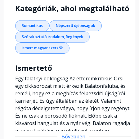
Kategóriák, ahol megtalálható
Romantikus
Népszerű újdonságok
Szórakoztató irodalom, Regények
Ismert magyar szerzők
Ismertető
Egy falatnyi boldogság Az étteremkritikus Orsi
egy cikksorozat miatt érkezik Balatonfaluba, és
reméli, hogy ez a megbízás felpezsdíti újságírói
karrierjét. És úgy általában az életét. Valamint
régóta dédelgetett vágya, hogy írjon egy regényt.
És ne csak a porosodó fióknak. Előbb csak a
kisvárosi hangulat és a nyár végi Balaton ragadja
magával, néhány nap elteltével azonban
Bővebben
feltűnően sok időt szán az olasz ételek