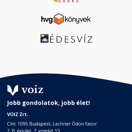
Jobb gondolatok, jobb élet!
VOIZ Zrt.
Cím: 1095 Budapest, Lechner Ödön fasor
2. B. épület, 7. emelet 13.