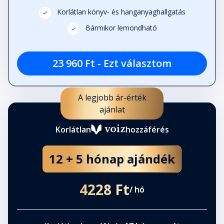
Korlátlan könyv- és hanganyaghallgatás
Bármikor lemondható
23 960 Ft - Ezt választom
A legjobb ár-érték
ajánlat
Korlátlan
hozzáférés
12 + 5 hónap ajándék
4228 Ft
/ hó