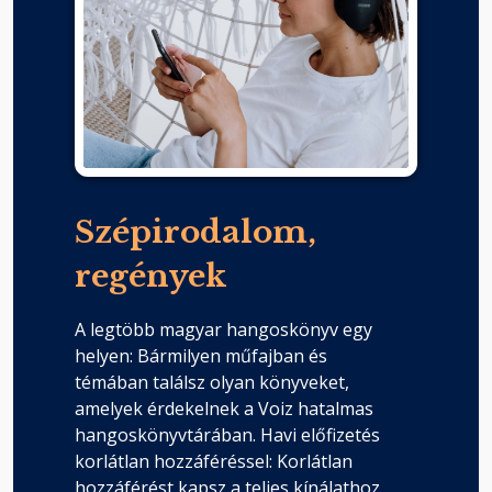
Szépirodalom,
regények
A legtöbb magyar hangoskönyv egy
helyen: Bármilyen műfajban és
témában találsz olyan könyveket,
amelyek érdekelnek a Voiz hatalmas
hangoskönyvtárában. Havi előfizetés
korlátlan hozzáféréssel: Korlátlan
hozzáférést kapsz a teljes kínálathoz,