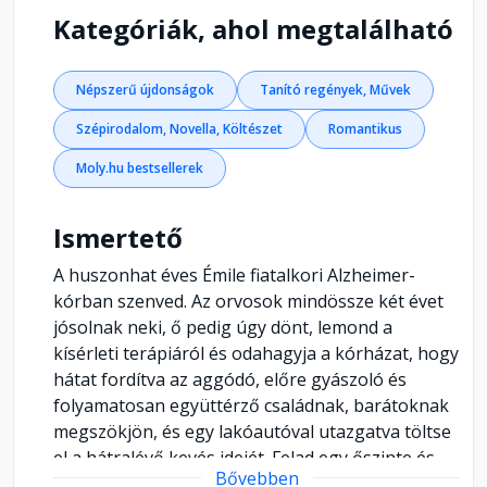
Kategóriák, ahol megtalálható
Népszerű újdonságok
Tanító regények, Művek
Szépirodalom, Novella, Költészet
Romantikus
Moly.hu bestsellerek
Ismertető
A huszonhat éves Émile fiatalkori Alzheimer-
kórban szenved. Az orvosok mindössze két évet
jósolnak neki, ő pedig úgy dönt, lemond a
kísérleti terápiáról és odahagyja a kórházat, hogy
hátat fordítva az aggódó, előre gyászoló és
folyamatosan együttérző családnak, barátoknak
megszökjön, és egy lakóautóval utazgatva töltse
el a hátralévő kevés idejét. Felad egy őszinte és
Bővebben
lényegretörő hirdetést, és legnagyobb