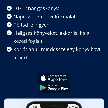
Fejezet hossza: 00:51:27
10712 hangoskönyv
Napi szinten bővülő kínálat
8. Fejezet
Töltsd le ingyen
Fejezet hossza: 00:26:24
Hallgass könyveket, akkor is, ha a
kezed foglalt
9. Fejezet
Fejezet hossza: 00:59:34
Korlátlanul, mindössze egy könyv havi
áráért
10. Fejezet
Fejezet hossza: 00:43:51
11. Fejezet
Fejezet hossza: 00:50:48