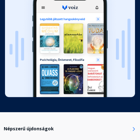
12. Fejezet
Fejezet hossza: 00:59:06
13. Fejezet
Fejezet hossza: 00:37:01
14. Fejezet
Fejezet hossza: 01:02:17
15. Fejezet
Fejezet hossza: 00:31:44
16. Fejezet
Fejezet hossza: 00:51:47
Népszerű újdonságok