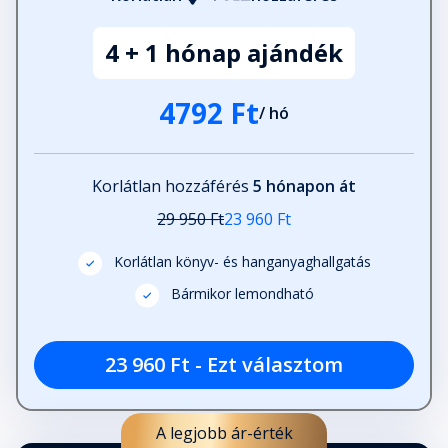
4 + 1 hónap ajándék
4792 Ft
/ hó
Korlátlan hozzáférés
5 hónapon át
29 950 Ft
23 960 Ft
Korlátlan könyv- és hanganyaghallgatás
Bármikor lemondható
23 960 Ft - Ezt választom
A legjobb ár-érték