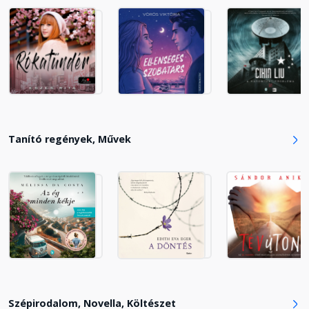
17. Fejezet
Fejezet hossza: 00:43:03
18. Fejezet
Fejezet hossza: 00:35:23
19. Fejezet
Tanító regények, Művek
Fejezet hossza: 00:31:41
20. Fejezet
Fejezet hossza: 00:39:42
21. Fejezet
Fejezet hossza: 01:27:44
Szépirodalom, Novella, Költészet