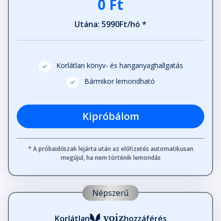
0 Ft
Epilógus
Utána: 5990Ft/hó *
Fejezet hossza: 00:24:59
Korlátlan könyv- és hanganyaghallgatás
Bármikor lemondható
Kipróbálom
* A próbaidőszak lejárta után az előfizetés automatikusan
megújul, ha nem történik lemondás
Népszerű
Korlátlan
hozzáférés