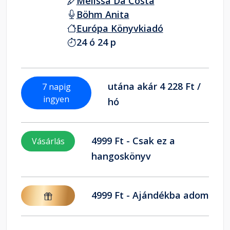
Mélissa Da Costa
Böhm Anita
Európa Könyvkiadó
24 ó 24 p
utána akár 4 228 Ft /
7 napig
ingyen
hó
4999 Ft - Csak ez a
Vásárlás
hangoskönyv
4999 Ft - Ajándékba adom