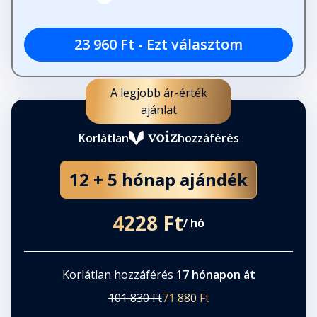
Fejezet hossza: 00:06:52
23 960 Ft - Ezt választom
Néma hang
Fejezet hossza: 00:07:26
A legjobb ár-érték
ajánlat
A nagy nap reggele
Korlátlan
hozzáférés
Fejezet hossza: 00:07:18
12 + 5 hónap ajándék
Emelem poharamat
Fejezet hossza: 00:07:21
4228 Ft
/ hó
Korlátlan hozzáférés
17 hónapon át
101 830 Ft
71 880 Ft