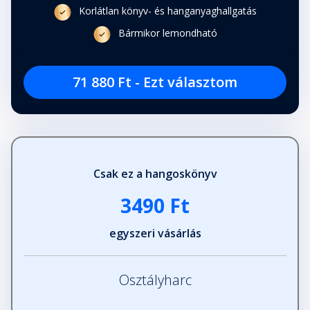
Korlátlan könyv- és hanganyaghallgatás
Bármikor lemondható
71 880 Ft - Ezt választom
Csak ez a hangoskönyv
3490 Ft
egyszeri vásárlás
Osztályharc