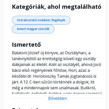
Kategóriák, ahol megtalálható
Szórakoztató irodalom, Regények
Ismert magyar szerzők
Ismertető
Balatoni József új könyve, az Osztályharc, a
tanévnyitótól az érettségiig követi egy osztály
diákjainak az életét. Azét az osztályét, ahová Jocó
bácsi első regényének főhőse, Hori, azaz a
későbbi dr. Horolovszky Tamás jogtanácsos is
járt. A 12. C-ben sűrűn történnek a dolgok, itt
még a mindennapok sem unalmasak. Bulikról,
balhékról, önfeledt, boldog, vagy éppen szomorú
Bővebben
pillanatokról, nagy kitárulkozásokról és
vallomásokról, fellobbanó és kihűlő szerelmekről,