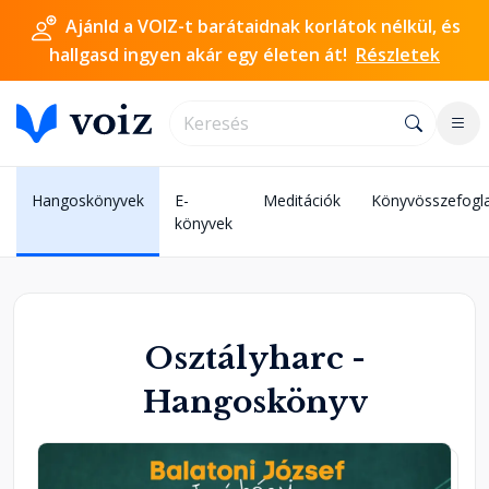
Ajánld a VOIZ-t barátaidnak korlátok nélkül, és
hallgasd ingyen akár egy életen át!
Részletek
Hangoskönyvek
E-
Meditációk
Könyvösszefogl
m
könyvek
Osztályharc -
Hangoskönyv