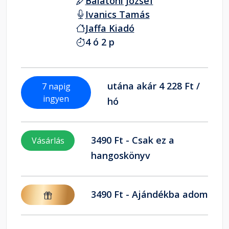
Balatoni József
Ivanics Tamás
Jaffa Kiadó
4 ó 2 p
utána akár 4 228 Ft /
7 napig
ingyen
hó
3490 Ft - Csak ez a
Vásárlás
hangoskönyv
3490 Ft - Ajándékba adom