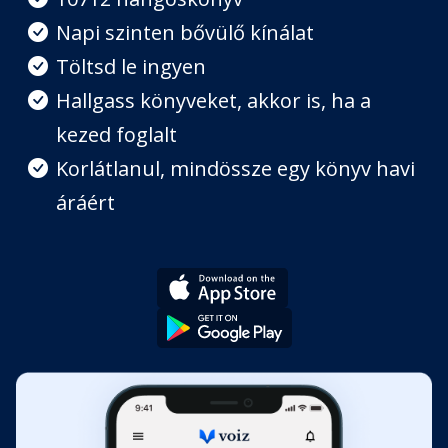
Napi szinten bővülő kínálat
Coming out
Töltsd le ingyen
Fejezet hossza: 00:05:53
Hallgass könyveket, akkor is, ha a
kezed foglalt
Ofő–osztály balhé
Fejezet hossza: 00:07:29
Korlátlanul, mindössze egy könyv havi
áráért
Messenger
Fejezet hossza: 00:06:59
Az okosak
Fejezet hossza: 00:05:48
Egy, kettő, három…
Fejezet hossza: 00:06:37