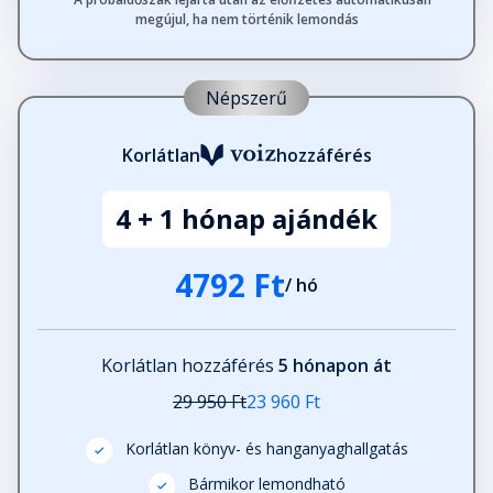
Fejezet hossza: 00:06:36
megújul, ha nem történik lemondás
Pár falat
Népszerű
Fejezet hossza: 00:07:42
Korlátlan
hozzáférés
Útelágazás
Fejezet hossza: 00:07:59
4 + 1 hónap ajándék
4792 Ft
/ hó
Botlás
Fejezet hossza: 00:08:06
Korlátlan hozzáférés
5 hónapon át
Érintés
29 950 Ft
23 960 Ft
Fejezet hossza: 00:07:02
Korlátlan könyv- és hanganyaghallgatás
Bármikor lemondható
Bolondoké a világ