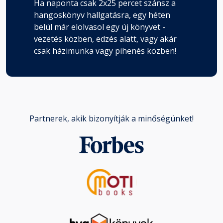
Ha naponta csak 2x25 percet szánsz a
hangoskönyv hallgatásra, egy héten
belül már elolvasol egy új könyvet -
vezetés közben, edzés alatt, vagy akár
csak házimunka vagy pihenés közben!
Partnerek, akik bizonyítják a minőségünket!