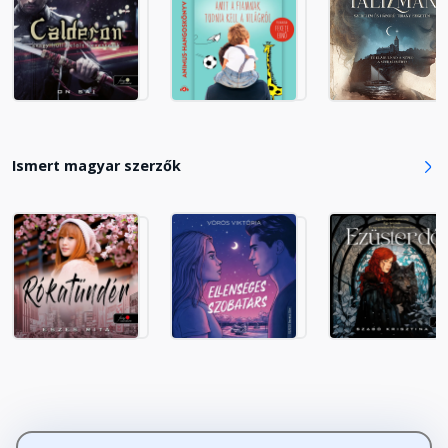
A nagy nap
Fejezet hossza: 00:08:02
After party
Ismert magyar szerzők
Fejezet hossza: 00:06:37
Szerelem a levegőben
Fejezet hossza: 00:06:56
Zárt ajtók mögött
Fejezet hossza: 00:06:27
Suli OFF, mozi ON
Fejezet hossza: 00:07:30