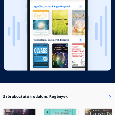
Az első este
Fejezet hossza: 00:06:20
Szerelem a parton
Fejezet hossza: 00:08:07
Lobog a tűz
Fejezet hossza: 00:08:44
Foltok
Fejezet hossza: 00:06:40
Szórakoztató irodalom, Regények
Botló léptek
Fejezet hossza: 00:05:08