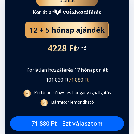
ajánlat
Korlátlan
hozzáférés
12 + 5 hónap ajándék
4228 Ft
/ hó
Korlátlan hozzáférés
17 hónapon át
101 830 Ft
71 880 Ft
Korlátlan könyv- és hanganyaghallgatás
Bármikor lemondható
71 880 Ft - Ezt választom