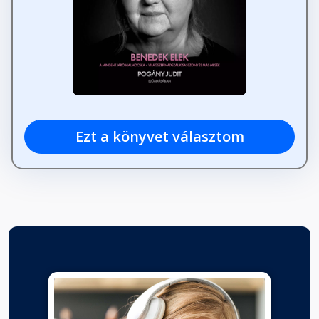
Ezt a könyvet választom