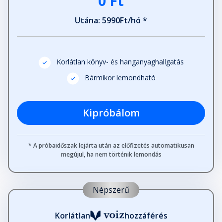
0 Ft
Utána: 5990Ft/hó *
Korlátlan könyv- és hanganyaghallgatás
Bármikor lemondható
Kipróbálom
* A próbaidőszak lejárta után az előfizetés automatikusan
megújul, ha nem történik lemondás
Népszerű
Korlátlan
hozzáférés