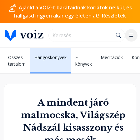
Ajánld a VOIZ-t barátaidnak korlátok nélkül, és
hallgasd ingyen akár egy életen át!
Részletek
Összes
Hangoskönyvek
E-
Meditációk
Kön
tartalom
könyvek
A mindent járó
malmocska, Világszép
Nádszál kisasszony és