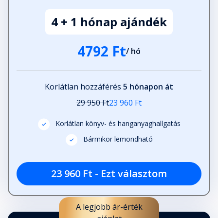
4 + 1 hónap ajándék
4792 Ft
/ hó
Korlátlan hozzáférés
5 hónapon át
29 950 Ft
23 960 Ft
Korlátlan könyv- és hanganyaghallgatás
Bármikor lemondható
23 960 Ft - Ezt választom
A legjobb ár-érték