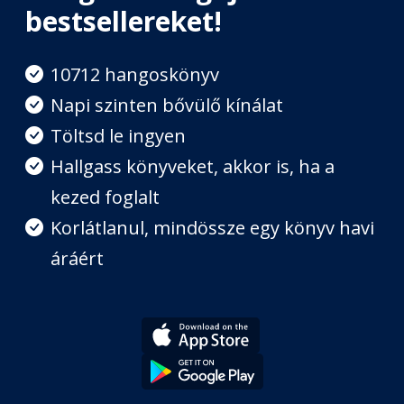
bestsellereket!
7. Vízi Péter és Vízi Pál
Fejezet hossza: 00:28:18
10712 hangoskönyv
Napi szinten bővülő kínálat
8. Világszép Nádszál kisasszony
Töltsd le ingyen
Fejezet hossza: 00:16:41
Hallgass könyveket, akkor is, ha a
kezed foglalt
Korlátlanul, mindössze egy könyv havi
áráért