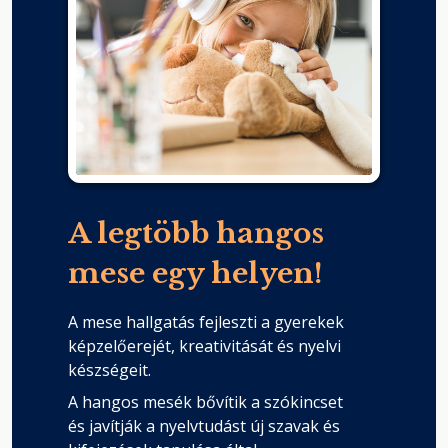
A legtöbb hangos
mese egy helyen!
A mese hallgatás fejleszti a gyerekek
képzelőerejét, kreativitását és nyelvi
készségeit.
A hangos mesék bővítik a szókincset
és javítják a nyelvtudást új szavak és