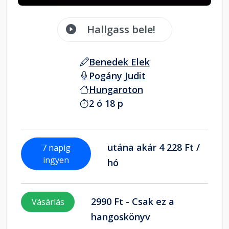
Hallgass bele!
Benedek Elek
Pogány Judit
Hungaroton
2 ó 18 p
utána akár 4 228 Ft /
7 napig
ingyen
hó
2990 Ft - Csak ez a
Vásárlás
hangoskönyv