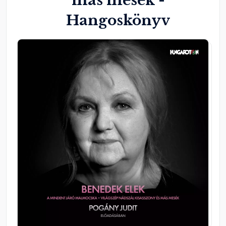
más mesék -
Hangoskönyv