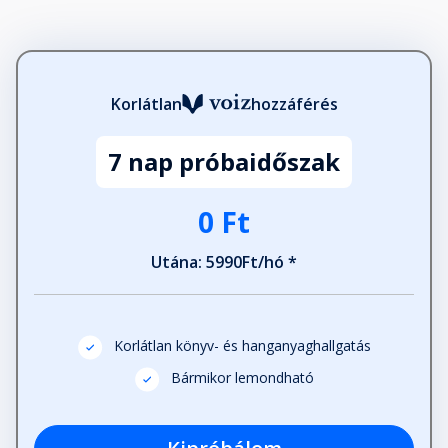
Korlátlan
hozzáférés
7 nap próbaidőszak
0 Ft
Utána: 5990Ft/hó *
Korlátlan könyv- és hanganyaghallgatás
Bármikor lemondható