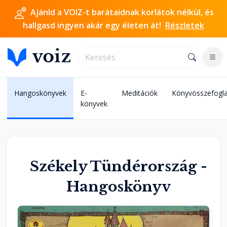
Ajánld a VOIZ-t barátaidnak korlátok nélkül, és
hallgasd ingyen akár egy életen át!
Részletek
Hangoskönyvek
E-
Meditációk
Könyvösszefogla
könyvek
Székely Tündérország -
Hangoskönyv