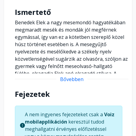
Ismertető
Benedek Elek a nagy mesemondó hagyatékában
megmaradt mesék és mondák jól megférnek
egymással, így van ez a kötetben szereplő közel
húsz történet esetében is. A mesegyűjtő
nyelvezete és mesélőkedve a székely nyelv
közvetlenségével sugárzik az olvasóra, szóljon az
gyermek vagy felnőtt meseolvasó-hallgató
fülébe, elragadja Elek apó elragadó stílusa. A
Bővebben
kötet meséi ördögökről és tündérekről szólnak,
de az ősi magyar régmúlt is életre kel a lapokon a
Fejezetek
mondák világában.
A nem ingyenes fejezeteket csak a
Voiz
mobilapplikáción
keresztül tudod
meghallgatni érvényes előfizetéssel