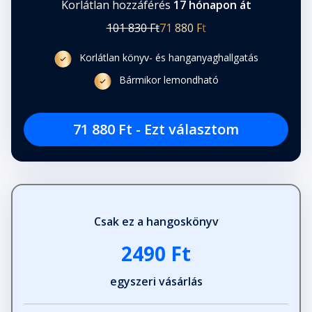
Korlátlan hozzáférés
17 hónapon át
101 830 Ft
71 880 Ft
Korlátlan könyv- és hanganyaghallgatás
Bármikor lemondható
71 880 Ft - Ezt választom
Csak ez a hangoskönyv
2490 Ft
egyszeri vásárlás