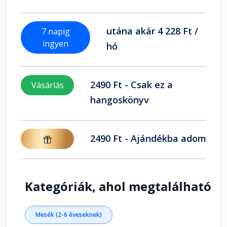
utána akár 4 228 Ft /
7 napig
ingyen
hó
2490 Ft - Csak ez a
Vásárlás
hangoskönyv
2490 Ft - Ajándékba adom
Kategóriák, ahol megtalálható
Mesék (2-6 éveseknek)