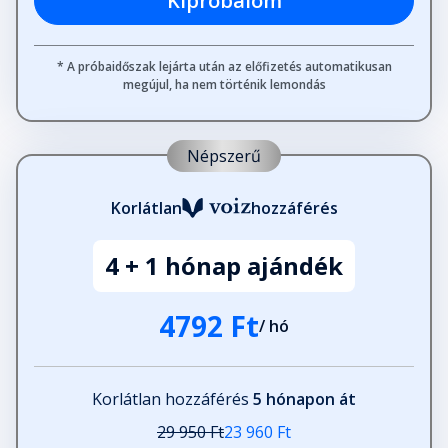
Kipróbálom
* A próbaidőszak lejárta után az előfizetés automatikusan
megújul, ha nem történik lemondás
Népszerű
Korlátlan
hozzáférés
4 + 1 hónap ajándék
4792 Ft
/ hó
Korlátlan hozzáférés
5 hónapon át
29 950 Ft
23 960 Ft