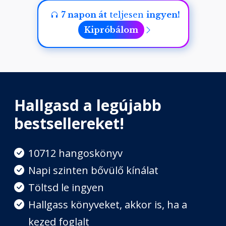
Fejezet hossza: 00:06:51
7 napon át
teljesen
ingyen!
Kipróbálom
Az aranygyapjas kosok
Fejezet hossza: 00:28:40
Hallgasd a legújabb
bestsellereket!
10712 hangoskönyv
Napi szinten bővülő kínálat
Töltsd le ingyen
Hallgass könyveket, akkor is, ha a
kezed foglalt