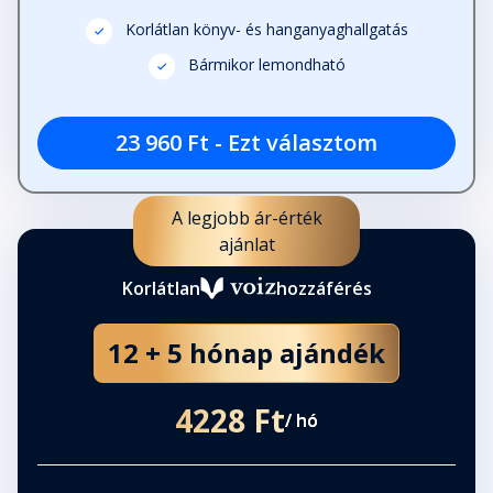
Korlátlan könyv- és hanganyaghallgatás
Bármikor lemondható
23 960 Ft - Ezt választom
A legjobb ár-érték
ajánlat
Korlátlan
hozzáférés
12 + 5 hónap ajándék
4228 Ft
/ hó