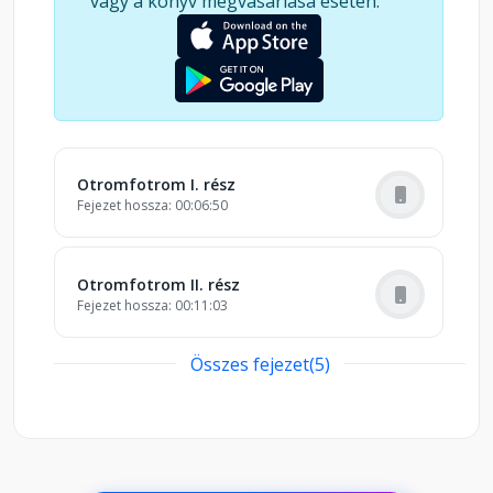
vagy a könyv megvásárlása esetén.
Otromfotrom I. rész
Fejezet hossza: 00:06:50
Otromfotrom II. rész
Fejezet hossza: 00:11:03
Összes fejezet(5)
A sárig kicsi kígyó
Fejezet hossza: 00:11:07
A szegény ember s az ördög