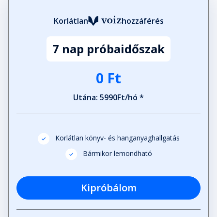
Korlátlan
hozzáférés
7 nap próbaidőszak
0 Ft
Utána: 5990Ft/hó *
Korlátlan könyv- és hanganyaghallgatás
Bármikor lemondható
Kipróbálom