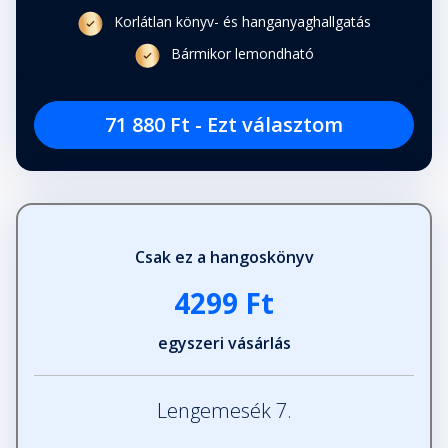
Korlátlan könyv- és hanganyaghallgatás
Bármikor lemondható
71 880 Ft - Ezt választom
Csak ez a hangoskönyv
4299 Ft
egyszeri vásárlás
Lengemesék 7.