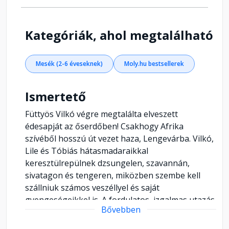
Kategóriák, ahol megtalálható
Mesék (2-6 éveseknek)
Moly.hu bestsellerek
Ismertető
Füttyös Vilkó végre megtalálta elveszett
édesapját az őserdőben! Csakhogy Afrika
szívéből hosszú út vezet haza, Lengevárba. Vilkó,
Lile és Tóbiás hátasmadaraikkal
keresztülrepülnek dzsungelen, szavannán,
sivatagon és tengeren, miközben szembe kell
szállniuk számos veszéllyel és saját
gyengeségeikkel is. A fordulatos, izgalmas utazás
Bővebben
során Afrika mindig újabb arcát villantja fel: tarka
állatsereglet, különleges élőlények, régi barátok