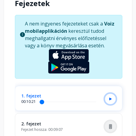
Fejezetek
és új rokonok bukkannak fel. A Vilkó hazatér a
kisfiúból egyre önállóbbá váló gyerek és édesapja
kapcsolatának és egy igaz barátság
A nem ingyenes fejezeteket csak a
Voiz
elmélyülésének története is egyben.
mobilapplikáción
keresztül tudod
meghallgatni érvényes előfizetéssel
vagy a könyv megvásárlása esetén.
1. fejezet
00:10:21
2. fejezet
Fejezet hossza: 00:09:07