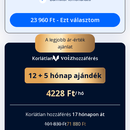
23 960 Ft - Ezt választom
A legjobb ár-érték
ajánlat
Korlátlan
hozzáférés
12 + 5 hónap ajándék
4228 Ft
/ hó
Korlátlan hozzáférés
17 hónapon át
101 830 Ft
71 880 Ft