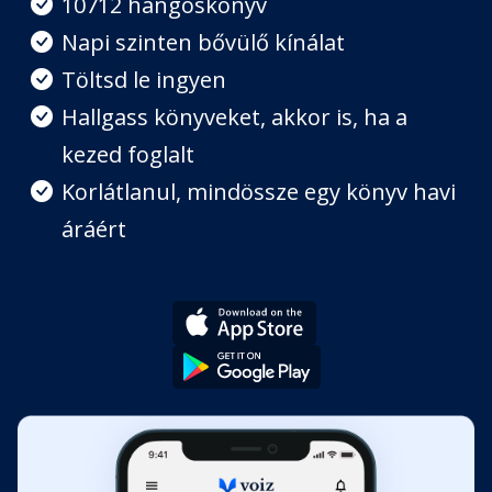
10712 hangoskönyv
Napi szinten bővülő kínálat
8. fejezet
Töltsd le ingyen
Fejezet hossza: 00:08:06
Hallgass könyveket, akkor is, ha a
kezed foglalt
9. fejezet
Fejezet hossza: 00:07:36
Korlátlanul, mindössze egy könyv havi
áráért
10. fejezet
Fejezet hossza: 00:09:13
11. fejezet
Fejezet hossza: 00:08:55
12. fejezet
Fejezet hossza: 00:09:07