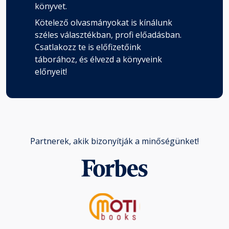
könyvet.
Kötelező olvasmányokat is kínálunk
széles választékban, profi előadásban.
Csatlakozz te is előfizetőink
táborához, és élvezd a könyveink
előnyeit!
Partnerek, akik bizonyítják a minőségünket!