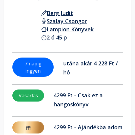
Berg Judit
Szalay Csongor
Lampion Könyvek
2 ó 45 p
utána akár 4 228 Ft /
7 napig
ingyen
hó
4299 Ft - Csak ez a
Vásárlás
hangoskönyv
4299 Ft - Ajándékba adom