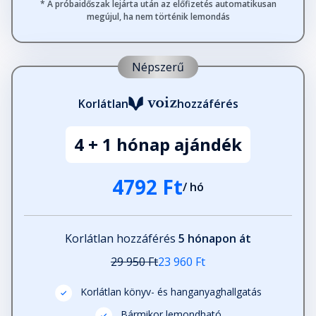
* A próbaidőszak lejárta után az előfizetés automatikusan
megújul, ha nem történik lemondás
Népszerű
Korlátlan
hozzáférés
4 + 1 hónap ajándék
4792 Ft
/ hó
Korlátlan hozzáférés
5 hónapon át
29 950 Ft
23 960 Ft
Korlátlan könyv- és hanganyaghallgatás
Bármikor lemondható