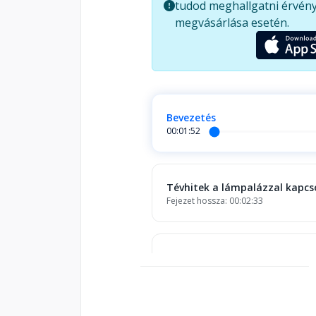
tudod meghallgatni érvény
megvásárlása esetén.
Bevezetés
00:01:52
Tévhitek a lámpalázzal kapcs
Fejezet hossza: 00:02:33
Mi okozza a lámpalázat?
Fejezet hossza: 00:09:58