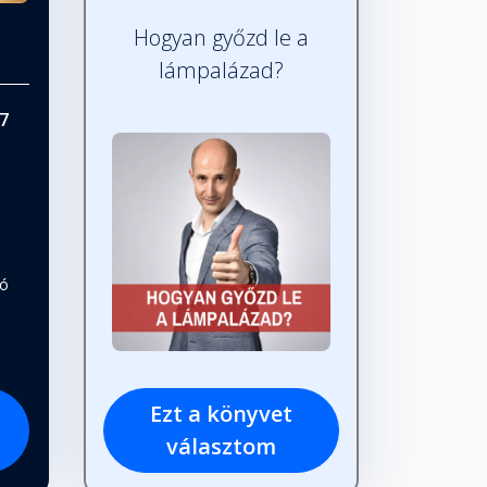
Hogyan győzd le a
lámpalázad?
7
tó
Ezt a könyvet
választom