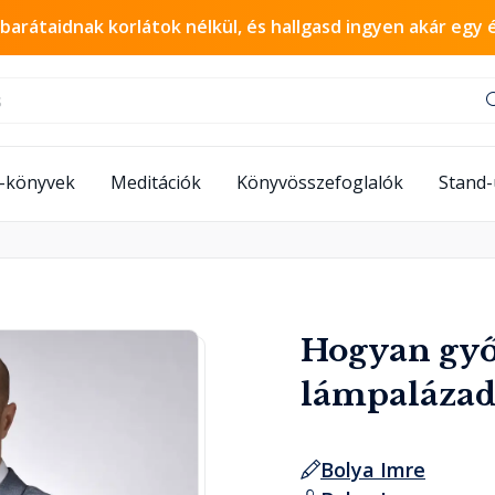
 barátaidnak korlátok nélkül, és hallgasd ingyen akár egy 
-könyvek
Meditációk
Könyvösszefoglalók
Stand
Hogyan győ
lámpalázad
Bolya Imre