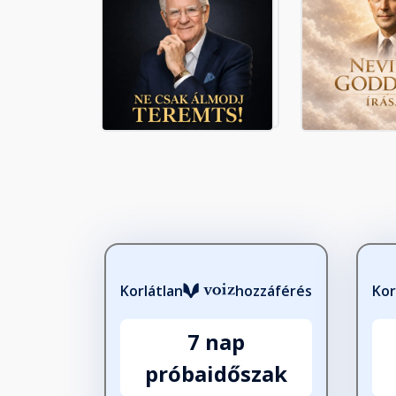
Korlátlan
hozzáférés
Kor
7 nap
próbaidőszak