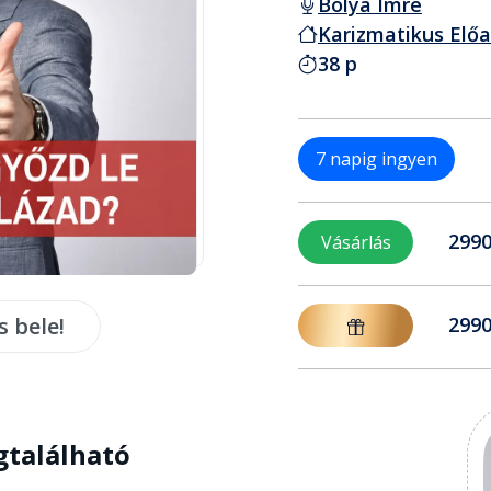
Bolya Imre
Karizmatikus Elő
38 p
7 napig ingyen
2990
Vásárlás
s bele!
2990
gtalálható