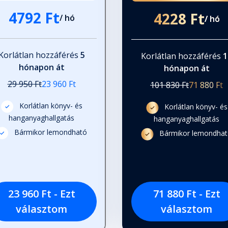
4792 Ft
4228 Ft
/ hó
/ hó
Korlátlan hozzáférés
5
Korlátlan hozzáférés
1
hónapon át
hónapon át
29 950 Ft
23 960 Ft
101 830 Ft
71 880 Ft
Korlátlan könyv- és
Korlátlan könyv- és
hanganyaghallgatás
hanganyaghallgatás
Bármikor lemondható
Bármikor lemondha
23 960 Ft - Ezt
71 880 Ft - Ezt
választom
választom