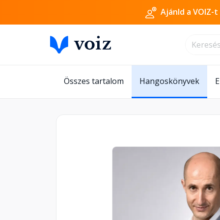
Ajánld a VOIZ-t
Összes tartalom
Hangoskönyvek
E