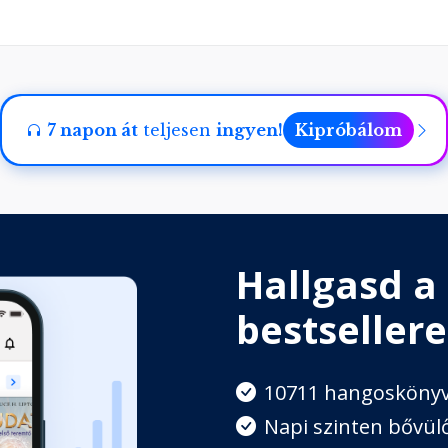
7 napon át
teljesen
ingyen!
Kipróbálom
Hallgasd a
bestsellere
10711 hangosköny
Napi szinten bővülő