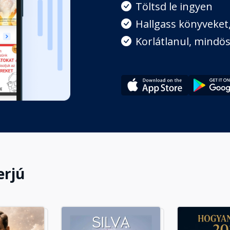
Töltsd le ingyen
Hallgass könyveket, 
Korlátlanul, mindös
erjú