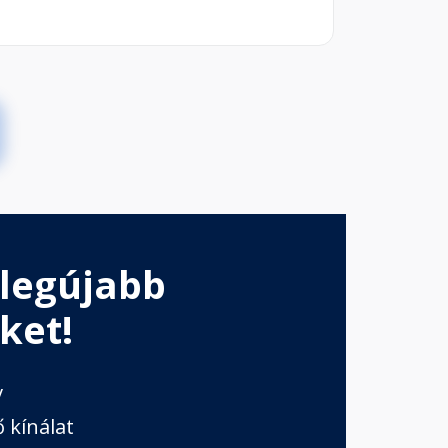
 legújabb
ket!
v
 kínálat