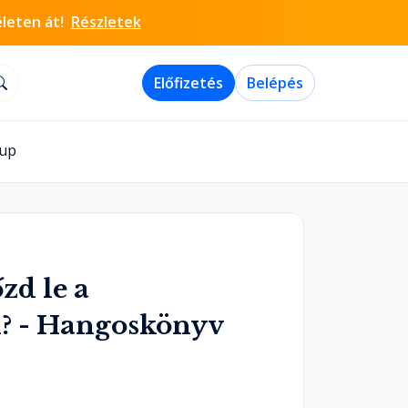
életen át!
Részletek
Előfizetés
Belépés
-up
zd le a
? - Hangoskönyv