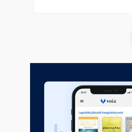
Fontos tisztázni
Fejezet hossza: 00:02:00
15 legjobb technika
Fejezet hossza: 00:19:44
Bónusz
Fejezet hossza: 00:02:23