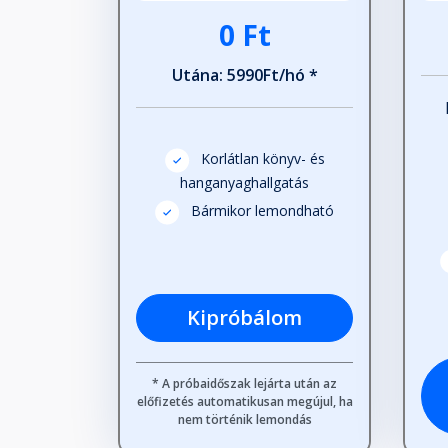
0 Ft
Utána: 5990Ft/hó *
Korlátlan könyv- és
hanganyaghallgatás
Bármikor lemondható
Kipróbálom
* A próbaidőszak lejárta után az
előfizetés automatikusan megújul, ha
nem történik lemondás