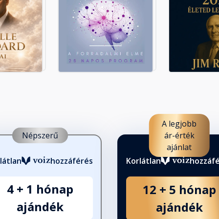
A legjobb
Népszerű
ár-érték
ajánlat
látlan
hozzáférés
Korlátlan
hozzáf
4 + 1 hónap
12 + 5 hónap
ajándék
ajándék