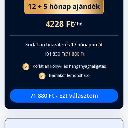
12 + 5 hónap ajándék
4228 Ft
/ hó
Korlátlan hozzáférés
17 hónapon át
101 830 Ft
71 880 Ft
Korlátlan könyv- és hanganyaghallgatás
Bármikor lemondható
71 880 Ft - Ezt választom