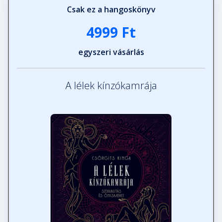
Csak ez a hangoskönyv
4999 Ft
egyszeri vásárlás
A lélek kínzókamrája