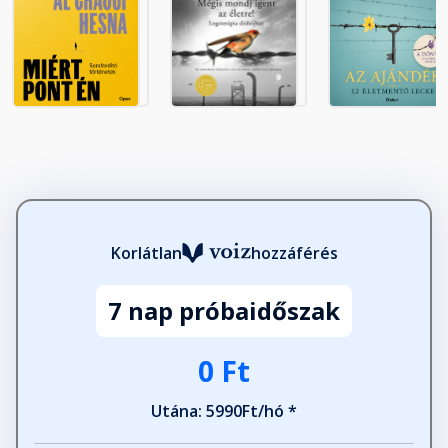
Korlátlan
hozzáférés
7 nap próbaidőszak
0 Ft
Utána: 5990Ft/hó *