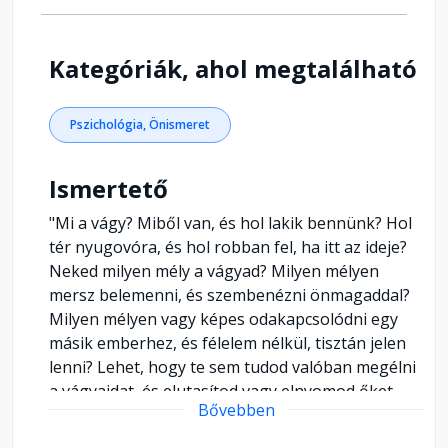
Kategóriák, ahol megtalálható
Pszichológia, Önismeret
Ismertető
"Mi a vágy? Miből van, és hol lakik bennünk? Hol
tér nyugovóra, és hol robban fel, ha itt az ideje?
Neked milyen mély a vágyad? Milyen mélyen
mersz belemenni, és szembenézni önmagaddal?
Milyen mélyen vagy képes odakapcsolódni egy
másik emberhez, és félelem nélkül, tisztán jelen
lenni? Lehet, hogy te sem tudod valóban megélni
a vágyaidat, és elutasítod vagy elnyomod őket -
Bővebben
pedig a vágyak találkozásából születik a
vágyazonosság, és abból a tiszta gyönyör. A jó