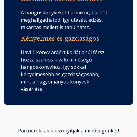
A hangoskönyveket bármikor, bárhol
meghallgathatod, így utazás, edzés,
takarítás mellett is tanulhatsz.
Kényelmes és gazdaságos:
Havi 1 könyv áráért korlátlanúl férsz
hozzá számos kiváló minőségű
hangoskönyvhöz, így sokkal
kényelmesebb és gazdaságosabb,
mint a hagyományos könyvek
vásárlása.
Partnerek, akik bizonyítják a minőségünket!