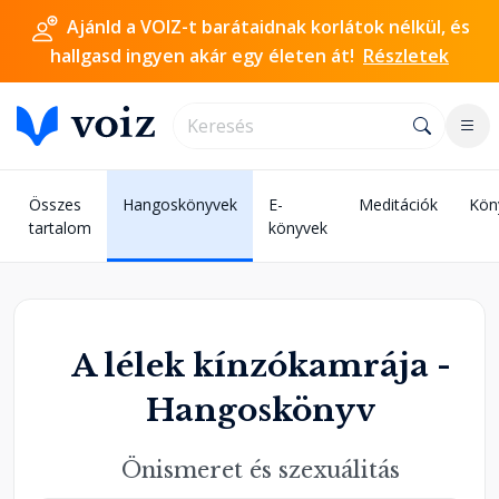
Ajánld a VOIZ-t barátaidnak korlátok nélkül, és
hallgasd ingyen akár egy életen át!
Részletek
Összes
Hangoskönyvek
E-
Meditációk
Kön
tartalom
könyvek
A lélek kínzókamrája -
Hangoskönyv
Önismeret és szexuálitás