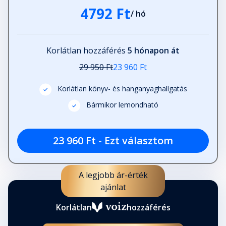
4792 Ft
/ hó
Korlátlan hozzáférés
5 hónapon át
29 950 Ft
23 960 Ft
Korlátlan könyv- és hanganyaghallgatás
Bármikor lemondható
23 960 Ft - Ezt választom
A legjobb ár-érték
ajánlat
Korlátlan
hozzáférés