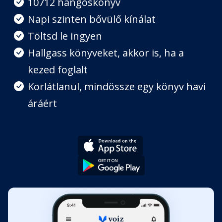
10712 hangoskönyv
Fejezet hossza: 00:12:25
Napi szinten bővülő kínálat
Töltsd le ingyen
Hallgass könyveket, akkor is, ha a
kezed foglalt
Korlátlanul, mindössze egy könyv havi
áráért