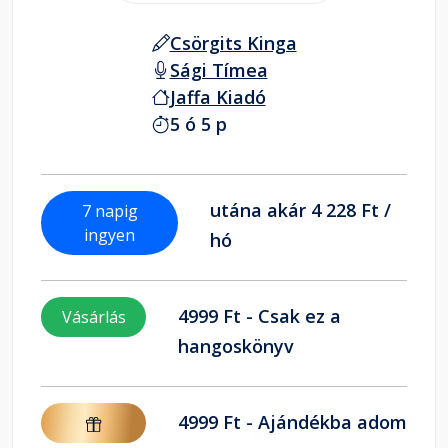
Csörgits Kinga
Sági Tímea
Jaffa Kiadó
5 ó 5 p
utána akár 4 228 Ft /
7 napig
ingyen
hó
4999 Ft - Csak ez a
Vásárlás
hangoskönyv
4999 Ft - Ajándékba adom