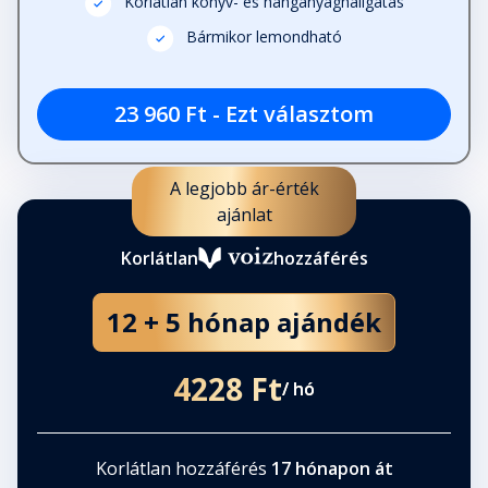
Korlátlan könyv- és hanganyaghallgatás
Bármikor lemondható
23 960 Ft - Ezt választom
A legjobb ár-érték
ajánlat
Korlátlan
hozzáférés
12 + 5 hónap ajándék
4228 Ft
/ hó
Korlátlan hozzáférés
17 hónapon át