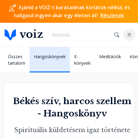
Ajánld a VOIZ-t barátaidnak korlátok nélkül, és
hallgasd ingyen akár egy életen át!
Részletek
Összes
Hangoskönyvek
E-
Meditációk
Kön
tartalom
könyvek
Békés szív, harcos szellem
- Hangoskönyv
Spirituális küldetésem igaz története