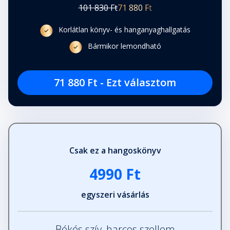
101 830 Ft
71 880 Ft
Korlátlan könyv- és hanganyaghallgatás
Bármikor lemondható
71 880 Ft - Ezt választom
Csak ez a hangoskönyv
4990 Ft
egyszeri vásárlás
Békés szív, harcos szellem