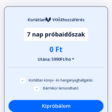
Epilógus: Itt és most
Fejezet hossza: 00:03:13
Korlátlan
hozzáférés
Köszönetnyilvánítás
7 nap próbaidőszak
Fejezet hossza: 00:03:03
0 Ft
Utána: 5990Ft/hó *
Korlátlan könyv- és hanganyaghallgatás
Bármikor lemondható
Kipróbálom