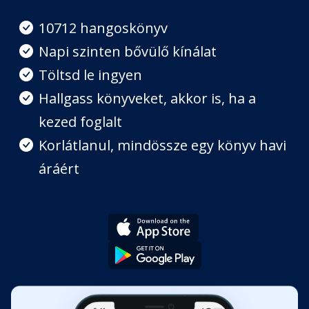
4. Felnőtté válás
Fejezet hossza: 00:11:22
10712 hangoskönyv
Napi szinten bővülő kínálat
5. Tervváltozás
Töltsd le ingyen
Fejezet hossza: 00:17:25
Hallgass könyveket, akkor is, ha a
kezed foglalt
6. Folyamatos változás
Fejezet hossza: 00:18:30
Korlátlanul, mindössze egy könyv havi
áráért
7. Edzői évek
Fejezet hossza: 00:20:47
8. Tanszéki napok
Fejezet hossza: 00:04:07