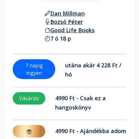
Dan Millman
Bozsó Péter
Good Life Books
7 ó 18 p
utána akár 4 228 Ft /
7 napig
ingyen
hó
4990 Ft - Csak ez a
Vásárlás
hangoskönyv
4990 Ft - Ajándékba adom