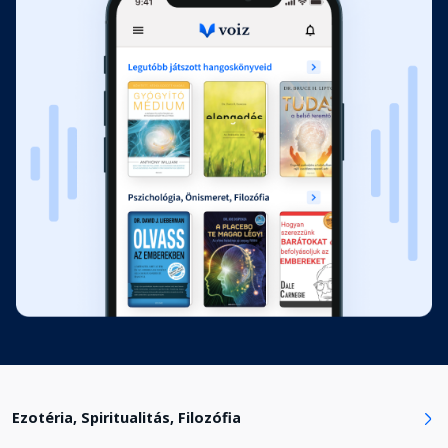
Második rész: A négy mentor
Fejezet hossza: 00:01:33
9. A Professzor
Fejezet hossza: 01:18:47
10. A Guru I. rész
Fejezet hossza: 00:44:28
10. A Guru II. rész
Fejezet hossza: 00:42:34
11. A Harcos-Pap I. rész
Fejezet hossza: 00:44:39
Ezotéria, Spiritualitás, Filozófia