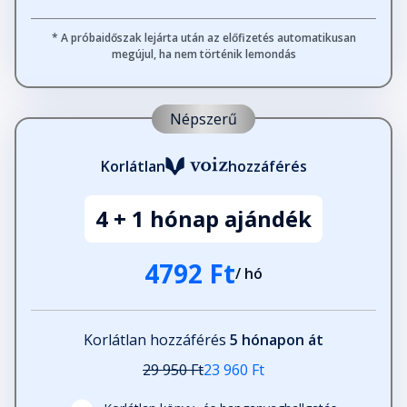
* A próbaidőszak lejárta után az előfizetés automatikusan
megújul, ha nem történik lemondás
Népszerű
Korlátlan
hozzáférés
4 + 1 hónap ajándék
4792 Ft
/ hó
Korlátlan hozzáférés
5 hónapon át
29 950 Ft
23 960 Ft