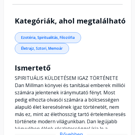
Kategóriák, ahol megtalálható
Ezotéria, Spiritualitás, Filozófia
Életrajz, Sztori, Memoár
Ismertető
SPIRITUÁLIS KÜLDETÉSEM IGAZ TÖRTÉNETE
Dan Millman könyvei és tanításai emberek milliói
számára jelentenek iránymutató fényt. Most
pedig elhozta olvasói számára a bölcsességen
alapuló élet keresésének igaz történetét, nem
más ez, mint az élethosszig tartó értelemkeresés
története modern világunkban. Dan legújabb
könyvében élénk részletességgel írja le a
Bővebben