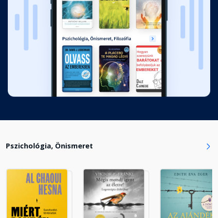
Fejezet hossza: 00:13:20
14. A hősies magyar
Fejezet hossza: 00:16:04
15. A hagyományőrző magyar
Fejezet hossza: 00:22:28
16. Az ünneplő magyar
Fejezet hossza: 00:22:15
Pszichológia, Önismeret
17. Az öntudatos magyar
Fejezet hossza: 00:18:26
18. A tüzes szemű magyar