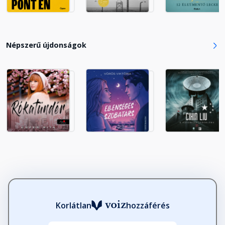
Fejezet hossza: 00:22:28
19. Az őszinte magyar
Népszerű újdonságok
Fejezet hossza: 00:19:44
20. A változtató magyar
Fejezet hossza: 00:18:25
21. A közösségi magyar
Fejezet hossza: 00:20:42
22. Az ízeket élvező magyar
Fejezet hossza: 00:13:36
Korlátlan
hozzáférés
23. A jövőépítő magyar