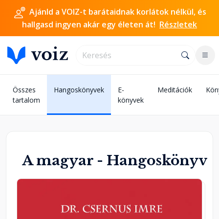
Ajánld a VOIZ-t barátaidnak korlátok nélkül, és
hallgasd ingyen akár egy életen át!
Részletek
Összes
Hangoskönyvek
E-
Meditációk
Kön
tartalom
könyvek
A magyar - Hangoskönyv