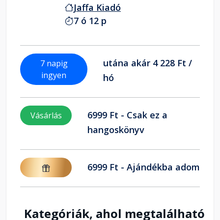
Jaffa Kiadó
7 ó 12 p
utána akár 4 228 Ft /
7 napig
ingyen
hó
6999 Ft - Csak ez a
Vásárlás
hangoskönyv
6999 Ft - Ajándékba adom
Kategóriák, ahol megtalálható