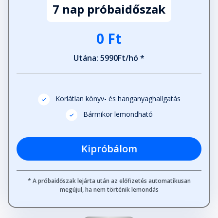
7 nap próbaidőszak
Fejezet hossza: 00:19:34
0 Ft
Utána: 5990Ft/hó *
Korlátlan könyv- és hanganyaghallgatás
Bármikor lemondható
Kipróbálom
* A próbaidőszak lejárta után az előfizetés automatikusan
megújul, ha nem történik lemondás