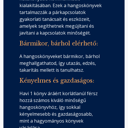
kialakításában. Ezek a hangoskönyvek
tartalmazzák a párkapcsolatok
gyakorlati tanácsait és eszközeit,
amelyek segíthetnek megújítani és
javítani a kapcsolatok minőségét.
Bármikor, bárhol elérhető:
A hangoskönyveket bármikor, bárhol
meghallgathatod, így utazás, edzés,
takarítás mellett is tanulhatsz.
Kényelmes és gazdaságos:
Havi 1 könyv áráért korlátlanúl férsz
hozzá számos kiváló minőségű
hangoskönyvhöz, így sokkal
kényelmesebb és gazdaságosabb,
mint a hagyományos könyvek
vásárlása.