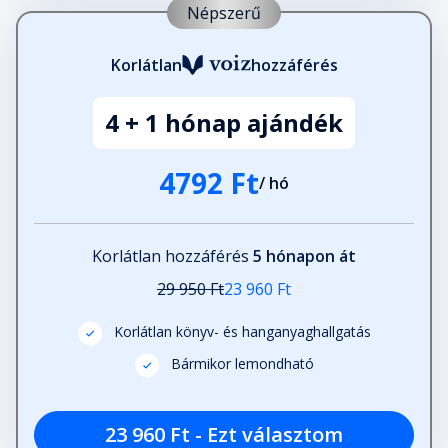
Népszerű
Korlátlan
hozzáférés
4 + 1 hónap ajándék
4792 Ft
/ hó
Korlátlan hozzáférés
5 hónapon át
29 950 Ft
23 960 Ft
Korlátlan könyv- és hanganyaghallgatás
Bármikor lemondható
23 960 Ft - Ezt választom