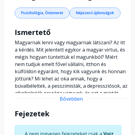
Pszichológia, Önismeret
Népszerű újdonságok
Ismertető
Magyarnak lenni vagy magyarnak látszani? Az itt
a kérdés. Mit jelentett egykor a magyar virtus, és
mégis hogyan tüntettük el magunkból? Miért
nem tudjuk emelt fővel vállalni, itthon és
külföldön egyaránt, hogy kik vagyunk és honnan
jöttünk? Mi lehet az oka annak, hogy a
búvalbéleltek, a pesszimisták, a depressziósok, az
alkoholisták országa vagyunk, és ezt a mintát
Bővebben
veszik át tőlünk a gyerekeink is? Miért vagyunk
önmagunk legnagyobb ellenségei, és mit
Fejezetek
tehetünk azért, hogy ne maradjunk azok? Ilyen és
ehhez hasonló kérdéseket feszeget izomból dr.
Csernus Imre, a tőle megszokott őszinteséggel
A nem ingyenes fejezeteket csak a
Voiz