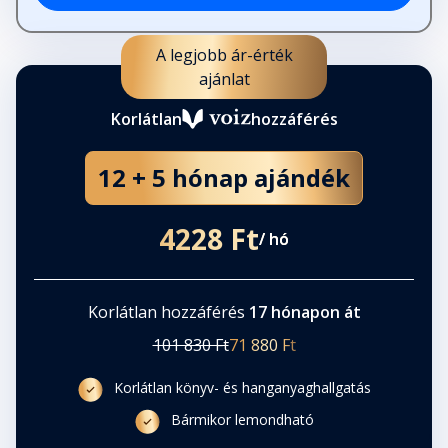
A legjobb ár-érték
ajánlat
Korlátlan
hozzáférés
12 + 5 hónap ajándék
4228 Ft
/ hó
Korlátlan hozzáférés
17 hónapon át
101 830 Ft
71 880 Ft
Korlátlan könyv- és hanganyaghallgatás
Bármikor lemondható