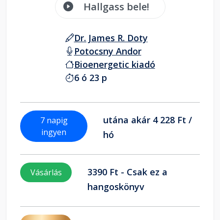
Hallgass bele!
Dr. James R. Doty
Potocsny Andor
Bioenergetic kiadó
6 ó 23 p
utána akár 4 228 Ft /
7 napig
ingyen
hó
3390 Ft - Csak ez a
Vásárlás
hangoskönyv