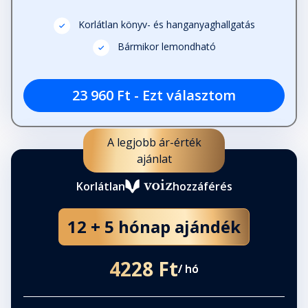
Korlátlan könyv- és hanganyaghallgatás
Bármikor lemondható
23 960 Ft - Ezt választom
A legjobb ár-érték
ajánlat
Korlátlan
hozzáférés
12 + 5 hónap ajándék
4228 Ft
/ hó