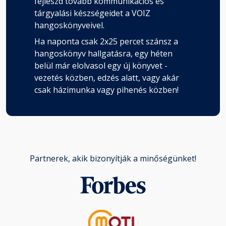
fejleszd tovább kommunikációs és
tárgyalási készségeidet a VOIZ
hangoskönyveivel.
Ha naponta csak 2x25 percet szánsz a
hangoskönyv hallgatásra, egy héten
belül már elolvasol egy új könyvet -
vezetés közben, edzés alatt, vagy akár
csak házimunka vagy pihenés közben!
Partnerek, akik bizonyítják a minőségünket!