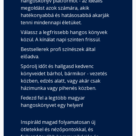
hangoskönyv platformot - az ideális
megoldást azok számára, akik
hatékonyabbá és hatásosabbá akarják
tenni mindennapi életüket.
Válassz a legfrissebb hangos könyvek
közül. A kínálat napi szinten frissül.
Bestsellerek profi színészek által
előadva.
Spórolj időt és hallgasd kedvenc
könyveidet bárhol, bármikor - vezetés
közben, edzés alatt, vagy akár csak
házimunka vagy pihenés közben.
Fedezd fel a legtöbb magyar
hangoskönyvet egy helyen!
Inspiráld magad folyamatosan új
ötletekkel és nézőpontokkal, és