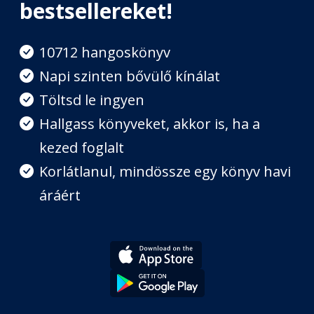
bestsellereket!
Második rész: Az agy rejtelmei - 6.
10712 hangoskönyv
fejezet: Fogadd el magad!
Fejezet hossza: 00:27:46
Napi szinten bővülő kínálat
Töltsd le ingyen
7. fejezet: Elfogadhatatlan
Hallgass könyveket, akkor is, ha a
Fejezet hossza: 00:36:14
kezed foglalt
Korlátlanul, mindössze egy könyv havi
8. fejezet: Nem is agyműtét
áráért
Fejezet hossza: 00:42:44
9. fejezet: A semmi szultánja
Fejezet hossza: 00:22:02
Harmadik rész: A szív titkai - 10.