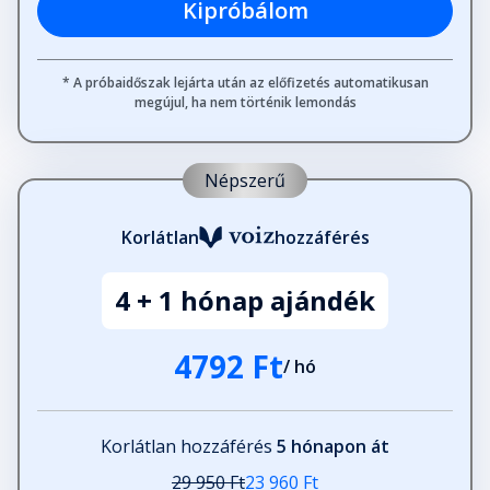
Kipróbálom
* A próbaidőszak lejárta után az előfizetés automatikusan
megújul, ha nem történik lemondás
Népszerű
Korlátlan
hozzáférés
4 + 1 hónap ajándék
4792 Ft
/ hó
Korlátlan hozzáférés
5 hónapon át
29 950 Ft
23 960 Ft