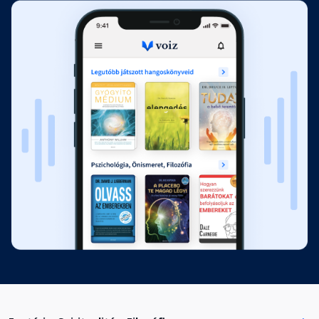
fejezet: Feladni
Fejezet hossza: 00:17:56
11. fejezet: A szív ábécéje
Fejezet hossza: 00:24:18
12. fejezet: A könyörület
kimutatása
Fejezet hossza: 00:24:18
13. fejezet: Isten arca
Fejezet hossza: 00:11:25
Köszönetnyilvánítás
Fejezet hossza: 00:03:27