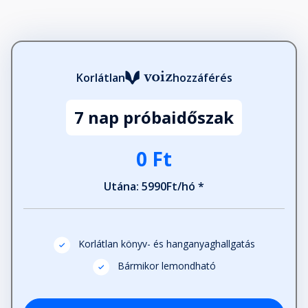
Korlátlan
hozzáférés
7 nap próbaidőszak
0 Ft
Utána: 5990Ft/hó *
Korlátlan könyv- és hanganyaghallgatás
Bármikor lemondható