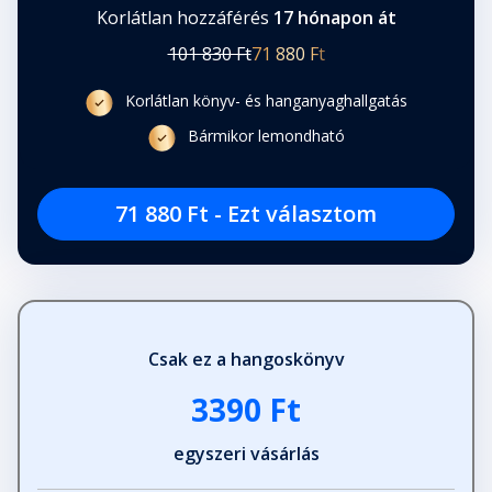
Korlátlan hozzáférés
17 hónapon át
101 830 Ft
71 880 Ft
Korlátlan könyv- és hanganyaghallgatás
Bármikor lemondható
71 880 Ft - Ezt választom
Csak ez a hangoskönyv
3390 Ft
egyszeri vásárlás