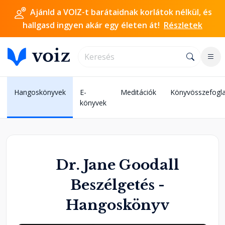
Ajánld a VOIZ-t barátaidnak korlátok nélkül, és
hallgasd ingyen akár egy életen át!
Részletek
Hangoskönyvek
E-
Meditációk
Könyvösszefogla
könyvek
Dr. Jane Goodall
Beszélgetés -
Hangoskönyv