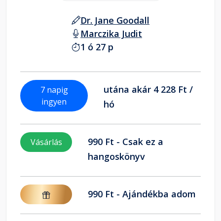
Dr. Jane Goodall
Marczika Judit
1 ó 27 p
utána akár 4 228 Ft /
7 napig
ingyen
hó
990 Ft - Csak ez a
Vásárlás
hangoskönyv
990 Ft - Ajándékba adom