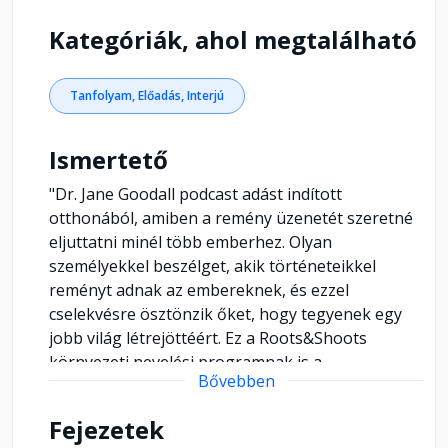
Kategóriák, ahol megtalálható
Tanfolyam, Előadás, Interjú
Ismertető
"Dr. Jane Goodall podcast adást indított
otthonából, amiben a remény üzenetét szeretné
eljuttatni minél több emberhez. Olyan
személyekkel beszélget, akik történeteikkel
reményt adnak az embereknek, és ezzel
cselekvésre ösztönzik őket, hogy tegyenek egy
jobb világ létrejöttéért. Ez a Roots&Shoots
környezeti nevelési programnak is a
Bővebben
legfontosabb része. Inspiráció és cselekvés. Ha
meghallgatta ezt a beszélgetést, akkor ezután
Fejezetek
jelentkezzen a Jane Goodall Intézet