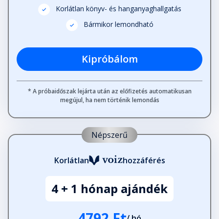
Korlátlan könyv- és hanganyaghallgatás
Bármikor lemondható
Kipróbálom
* A próbaidőszak lejárta után az előfizetés automatikusan
megújul, ha nem történik lemondás
Népszerű
Korlátlan
hozzáférés
4 + 1 hónap ajándék
4792 Ft
/ hó