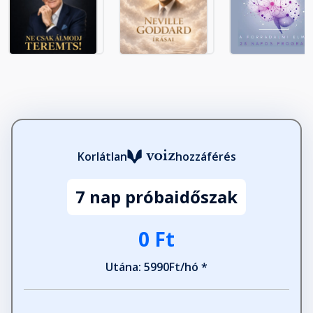
Korlátlan
hozzáférés
7 nap próbaidőszak
0 Ft
Utána: 5990Ft/hó *