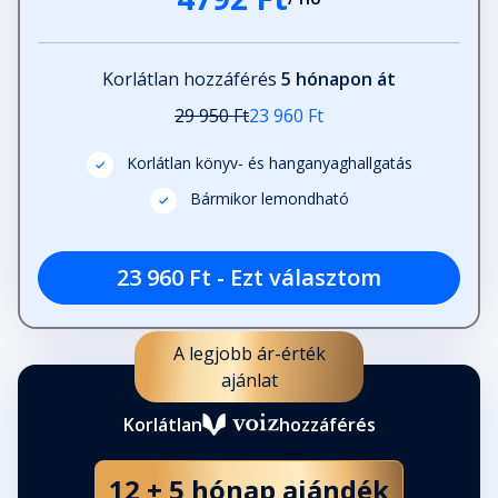
Korlátlan hozzáférés
5 hónapon át
29 950 Ft
23 960 Ft
Korlátlan könyv- és hanganyaghallgatás
Bármikor lemondható
23 960 Ft - Ezt választom
A legjobb ár-érték
ajánlat
Korlátlan
hozzáférés
12 + 5 hónap ajándék