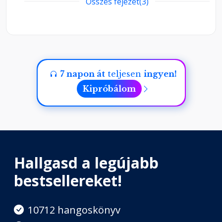
Összes fejezet(3)
00:40:37
1. rész
00:19:28
7 napon át
teljesen
ingyen!
Kipróbálom
Hallgasd a legújabb
bestsellereket!
10712 hangoskönyv