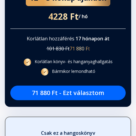
4228 Ft
/ hó
Korlátlan hozzáférés
17 hónapon át
101 830 Ft
71 880 Ft
Korlátlan könyv- és hanganyaghallgatás
Bármikor lemondható
71 880 Ft - Ezt választom
Csak ez a hangoskönyv