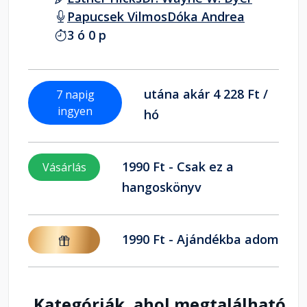
Papucsek Vilmos
Dóka Andrea
3 ó 0 p
utána akár 4 228 Ft /
7 napig
ingyen
hó
1990 Ft - Csak ez a
Vásárlás
hangoskönyv
1990 Ft - Ajándékba adom
Kategóriák, ahol megtalálható