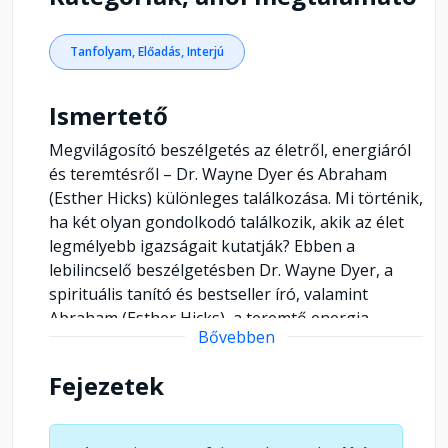
Tanfolyam, Előadás, Interjú
Ismertető
Megvilágosító beszélgetés az életről, energiáról
és teremtésről – Dr. Wayne Dyer és Abraham
(Esther Hicks) különleges találkozása. Mi történik,
ha két olyan gondolkodó találkozik, akik az élet
legmélyebb igazságait kutatják? Ebben a
lebilincselő beszélgetésben Dr. Wayne Dyer, a
spirituális tanító és bestseller író, valamint
Abraham (Esther Hicks), a teremtő energia
Bővebben
közvetítője, olyan témákat járnak körül, amelyek
új megvilágításba helyezik életünk működését.
Fejezetek
*Miért érezzük néha, hogy elakadunk az
életünkben? *Hogyan találhatunk vissza a belső
inspirációnkhoz? *Miért olyan fontos a tudatos