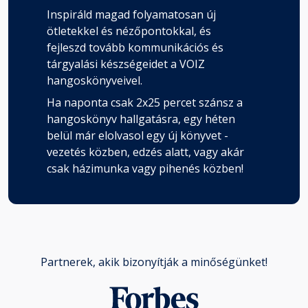
Inspiráld magad folyamatosan új
ötletekkel és nézőpontokkal, és
fejleszd tovább kommunikációs és
tárgyalási készségeidet a VOIZ
hangoskönyveivel.
Ha naponta csak 2x25 percet szánsz a
hangoskönyv hallgatásra, egy héten
belül már elolvasol egy új könyvet -
vezetés közben, edzés alatt, vagy akár
csak házimunka vagy pihenés közben!
Partnerek, akik bizonyítják a minőségünket!