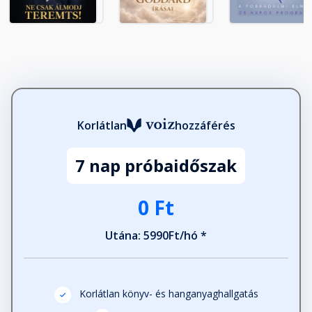
Korlátlan
hozzáférés
7 nap próbaidőszak
0 Ft
Utána: 5990Ft/hó *
Korlátlan könyv- és hanganyaghallgatás