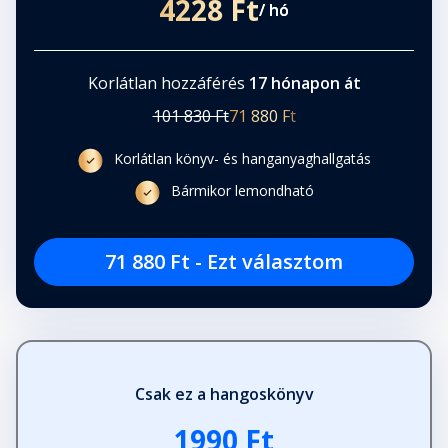
4228 Ft
/ hó
Korlátlan hozzáférés
17 hónapon át
101 830 Ft
71 880 Ft
Korlátlan könyv- és hanganyaghallgatás
Bármikor lemondható
71 880 Ft - Ezt választom
Csak ez a hangoskönyv
1990 Ft