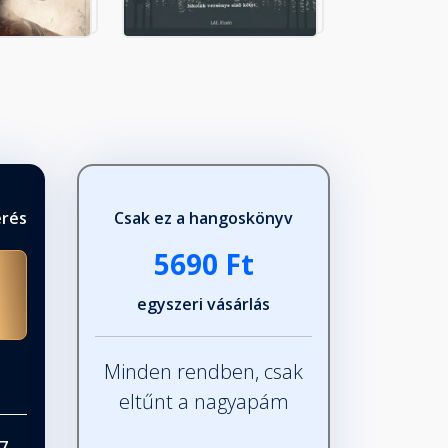
érés
Csak ez a hangoskönyv
5690 Ft
egyszeri vásárlás
Minden rendben, csak
eltűnt a nagyapám
7