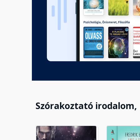
9. fejezet
Fejezet hossza: 00:03:11
10. fejezet
Fejezet hossza: 00:05:06
11. fejezet
Fejezet hossza: 00:04:04
Szórakoztató irodalom,
12. fejezet
Fejezet hossza: 00:04:50