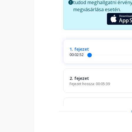
tudod meghallgatni érvény
megvásárlása esetén.
1. fejezet
00:02:52
2. fejezet
Fejezet hossza: 00:05:39
3. fejezet
Fejezet hossza: 00:03:44