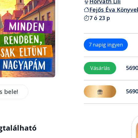
Horváth Lili
Fejős Éva Könyve
7 ó 23 p
7 napig ingyen
5690
Vásárlás
s bele!
5690
gtalálható