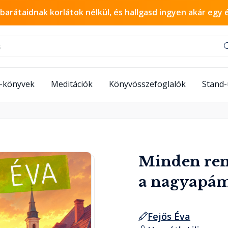
 barátaidnak korlátok nélkül, és hallgasd ingyen akár egy 
-könyvek
Meditációk
Könyvösszefoglalók
Stand
Minden ren
a nagyapám
Fejős Éva