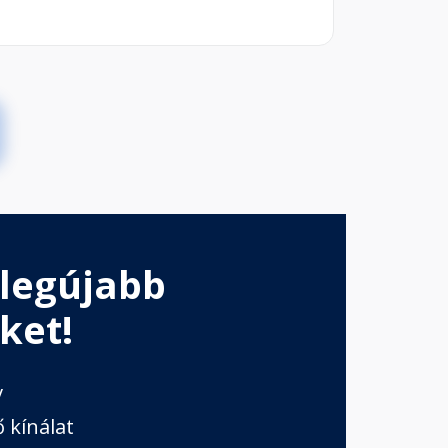
 legújabb
ket!
v
 kínálat