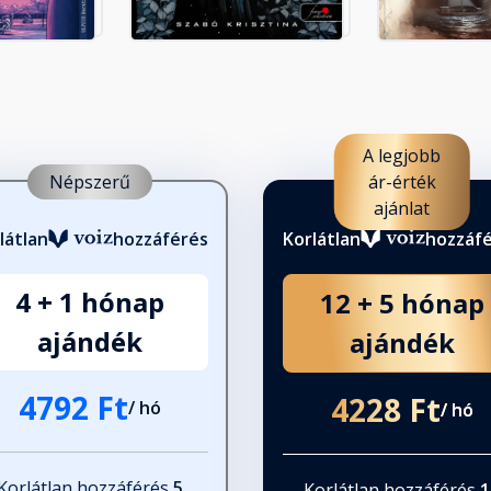
A legjobb
Népszerű
ár-érték
ajánlat
látlan
hozzáférés
Korlátlan
hozzáf
4 + 1 hónap
12 + 5 hónap
ajándék
ajándék
4792 Ft
4228 Ft
/ hó
/ hó
Korlátlan hozzáférés
5
Korlátlan hozzáférés
1