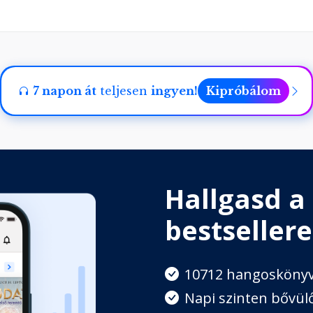
7 napon át
teljesen
ingyen!
Kipróbálom
Hallgasd a
bestsellere
10712 hangosköny
Napi szinten bővülő