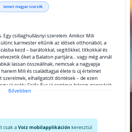
Ismert magyar szerzők
. Egy csillaghullásnyi szerelem. Amikor Mili
különc karmester eltűnik az idősek otthonából, a
ozásba kezd – barátokkal, segítőkkel, titkokkal és
elvezetik őket a Balaton partjára… vagy még annál
abkái lassan összeállnak, nemcsak a nagyapja
, hanem Mili és családtagjai élete is új értelmet
tt szerelmek, elhallgatott döntések – de ezen
gy új esély. Fejős Éva új regénye három generáció
Bővebben
titok, zene, humor, szerelem és újrakezdés –
yen bravúrosan megrendezni.
t csak a
Voiz mobilapplikáción
keresztül