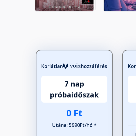
18. fejezet
Fejezet hossza: 00:03:53
19. fejezet
Fejezet hossza: 00:02:49
Korlátlan
hozzáférés
Kor
20. fejezet
7 nap
Fejezet hossza: 00:05:00
próbaidőszak
21. fejezet
0 Ft
Fejezet hossza: 00:05:05
Utána: 5990Ft/hó *