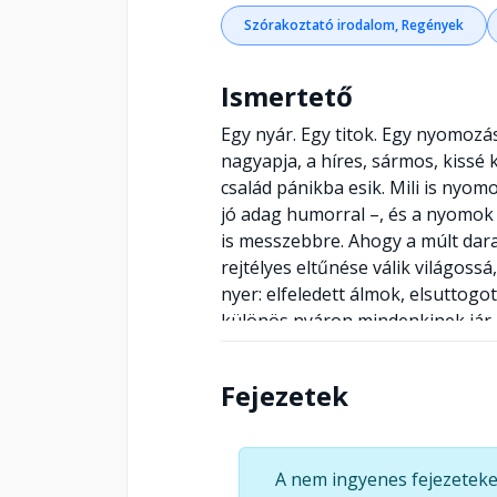
Szórakoztató irodalom, Regények
Ismertető
Egy nyár. Egy titok. Egy nyomozás
nagyapja, a híres, sármos, kissé 
család pánikba esik. Mili is nyom
jó adag humorral –, és a nyomok 
is messzebbre. Ahogy a múlt dar
rejtélyes eltűnése válik világossá
nyer: elfeledett álmok, elsuttogo
különös nyáron mindenkinek jár e
története: benne kaland, családi 
minden, amit csak az élet tud il
Fejezetek
A nem ingyenes fejezeteke