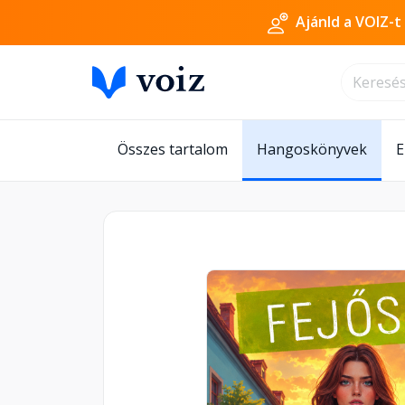
Ajánld a VOIZ-t
Összes tartalom
Hangoskönyvek
E