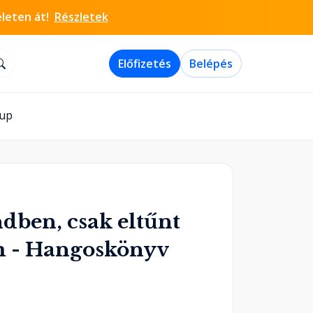
életen át!
Részletek
Előfizetés
Belépés
-up
dben, csak eltűnt
 - Hangoskönyv