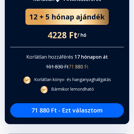
12 + 5 hónap ajándék
4228 Ft
/ hó
Korlátlan hozzáférés
17 hónapon át
101 830 Ft
71 880 Ft
Korlátlan könyv- és hanganyaghallgatás
Bármikor lemondható
71 880 Ft - Ezt választom