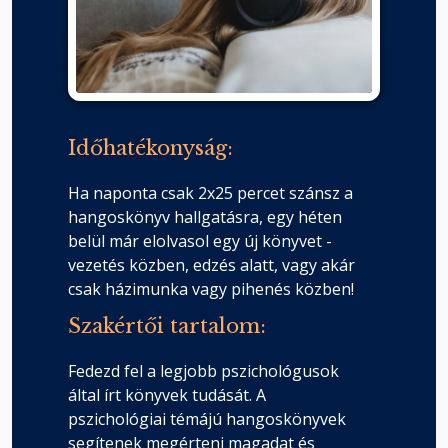
Időhatékonyság:
Ha naponta csak 2x25 percet szánsz a
hangoskönyv hallgatásra, egy héten
belül már elolvasol egy új könyvet -
vezetés közben, edzés alatt, vagy akár
csak házimunka vagy pihenés közben!
Szakértői tartalom:
Fedezd fel a legjobb pszichológusok
által írt könyvek tudását. A
pszichológiai témájú hangoskönyvek
segítenek megérteni magadat és