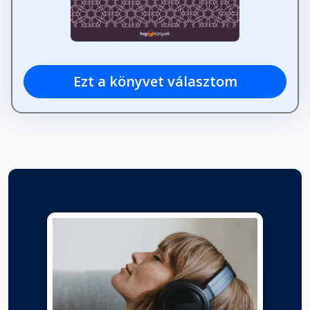
Ezt a könyvet választom