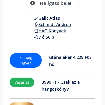
Hallgass bele!
Galit Atlas
Schmidt Andrea
HVG Könyvek
7 ó 50 p
utána akár 4 228 Ft /
7 napig
ingyen
hó
3990 Ft - Csak ez a
Vásárlás
hangoskönyv