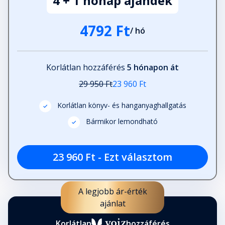
4 + 1 hónap ajándék
4792 Ft
/ hó
Korlátlan hozzáférés
5 hónapon át
29 950 Ft
23 960 Ft
Korlátlan könyv- és hanganyaghallgatás
Bármikor lemondható
23 960 Ft - Ezt választom
A legjobb ár-érték
ajánlat
Korlátlan
hozzáférés