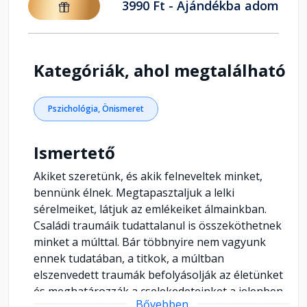
3990 Ft - Ajándékba adom
Kategóriák, ahol megtalálható
Pszichológia, Önismeret
Ismertető
Akiket szeretünk, és akik felneveltek minket,
bennünk élnek. Megtapasztaljuk a lelki
sérelmeiket, látjuk az emlékeiket álmainkban.
Családi traumáik tudattalanul is összeköthetnek
minket a múlttal. Bár többnyire nem vagyunk
ennek tudatában, a titkok, a múltban
elszenvedett traumák befolyásolják az életünket
és meghatározzák a cselekedeteinket a jelenben.
Bővebben