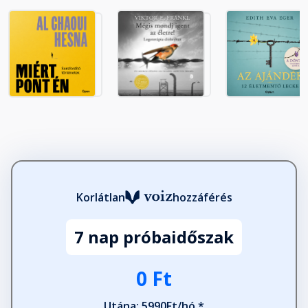
Korlátlan
hozzáférés
7 nap próbaidőszak
0 Ft
Utána: 5990Ft/hó *