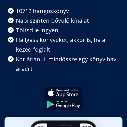
10712 hangoskönyv
II. rész - Szüleink: mások titkai
Fejezet hossza: 00:01:32
Napi szinten bővülő kínálat
Töltsd le ingyen
5. Szellemekké váló titkok
Hallgass könyveket, akkor is, ha a
Fejezet hossza: 00:14:34
kezed foglalt
Korlátlanul, mindössze egy könyv havi
6. Nem kívánt gyermekek
áráért
Fejezet hossza: 00:44:13
7. Szabad sírni
Fejezet hossza: 00:50:58
8. Halott testvérek
Fejezet hossza: 00:16:21