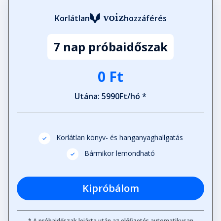
Korlátlan
hozzáférés
7 nap próbaidőszak
0 Ft
Utána: 5990Ft/hó *
Korlátlan könyv- és hanganyaghallgatás
Bármikor lemondható
Kipróbálom
* A próbaidőszak lejárta után az előfizetés automatikusan