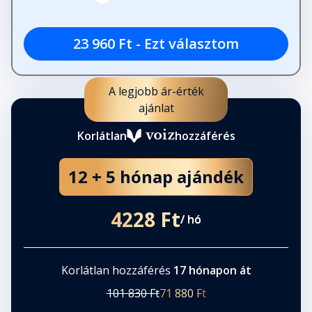
23 960 Ft - Ezt választom
A legjobb ár-érték
ajánlat
Korlátlan
hozzáférés
12 + 5 hónap ajándék
4228 Ft
/ hó
Korlátlan hozzáférés
17 hónapon át
101 830 Ft
71 880 Ft