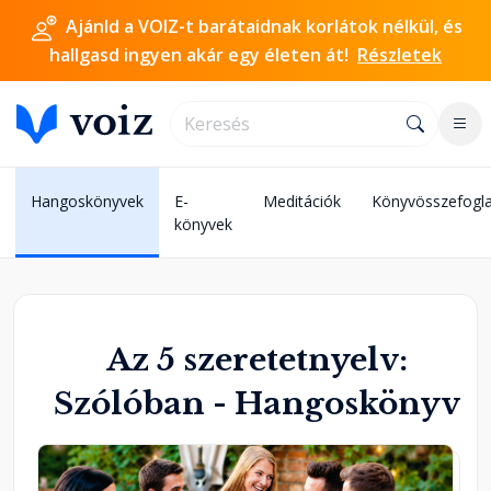
Ajánld a VOIZ-t barátaidnak korlátok nélkül, és
hallgasd ingyen akár egy életen át!
Részletek
Hangoskönyvek
E-
Meditációk
Könyvösszefogla
könyvek
Az 5 szeretetnyelv:
Szólóban - Hangoskönyv