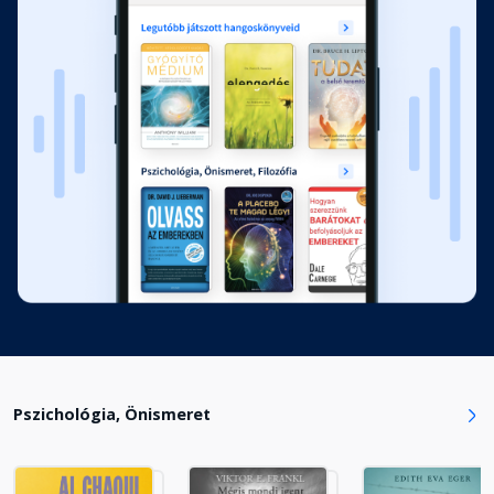
Tizenharmadik fejezet
Fejezet hossza: 00:19:41
Tizennegyedik fejezet
Fejezet hossza: 00:17:00
Szeretetnyelvteszt
Fejezet hossza: 00:08:32
Pszichológia, Önismeret