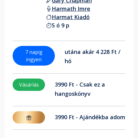
Gary Chapman
Harmath Imre
Harmat Kiadó
5 ó 9 p
utána akár 4 228 Ft /
7 napig
ingyen
hó
3990 Ft - Csak ez a
Vásárlás
hangoskönyv
3990 Ft - Ajándékba adom