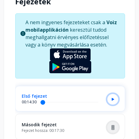
Fejezetek
mi a jól működő házasság titka. Külön fejezetben
mutatja be az egyedülálló szülőknek azt, hogyan
fejezhetik ki gyermekeik iránti szeretetüket. A
A nem ingyenes fejezeteket csak a
Voiz
könyv gyakorlatias és jól alkalmazható alapelvei a
mobilapplikáción
keresztül tudod
legkülönfélébb élethelyzetben élő
meghallgatni érvényes előfizetéssel
egyedülállóknak is segítenek abban, hogy a
vagy a könyv megvásárlása esetén.
szeretetet mindennapjaik és kapcsolataik részévé
tegyék.
Első fejezet
00:14:30
Második fejezet
Fejezet hossza: 00:17:30