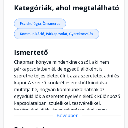
Kategóriák, ahol megtalálható
Pszichológia, Önismeret
Kommunikáció, Párkapcsolat, Gyereknevelés
Ismertető
Chapman könyve mindenkinek szól, aki nem
párkapcsolatban él, de egyedülállóként is
szeretne teljes életet élni, azaz szeretetet adni és
kapni. A szerző konkrét esetekből kiindulva
mutatja be, hogyan kommunikálhatnak az
egyedülállók a szeretet nyelvén életük különböző
kapcsolataiban: szüleikkel, testvéreikkel,
barátaikkal, diák- és munkatársaikkal, vagy
Bővebben
éppen egyedülálló szülőként a gyermekükkel.
Részletesen szól a randevúzásról, és arról, hogy