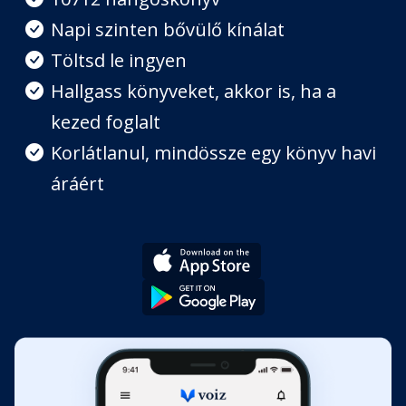
Napi szinten bővülő kínálat
Nyolcadik fejezet
Töltsd le ingyen
Fejezet hossza: 00:15:08
Hallgass könyveket, akkor is, ha a
kezed foglalt
Kilencedik fejezet
Fejezet hossza: 00:17:09
Korlátlanul, mindössze egy könyv havi
áráért
Tizedik fejezet
Fejezet hossza: 00:29:10
Tizenegyedik fejezet
Fejezet hossza: 00:32:14
Tizenkettedik fejezet
Fejezet hossza: 00:25:21