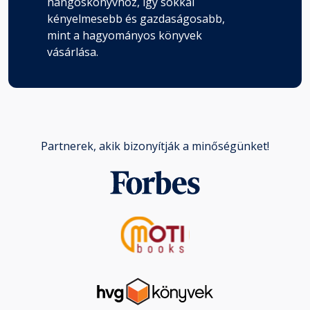
hangoskönyvhöz, így sokkal
kényelmesebb és gazdaságosabb,
mint a hagyományos könyvek
vásárlása.
Partnerek, akik bizonyítják a minőségünket!