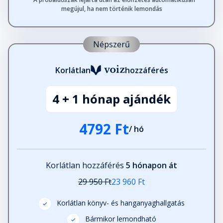
megújul, ha nem történik lemondás
Népszerű
Korlátlan
hozzáférés
4 + 1 hónap ajándék
4792 Ft
/ hó
Korlátlan hozzáférés
5 hónapon át
29 950 Ft
23 960 Ft
Korlátlan könyv- és hanganyaghallgatás
Bármikor lemondható