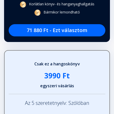
Korlátlan könyv- és hanganyaghallgatás
Bármikor lemondható
71 880 Ft - Ezt választom
Csak ez a hangoskönyv
3990 Ft
egyszeri vásárlás
Az 5 szeretetnyelv: Szólóban