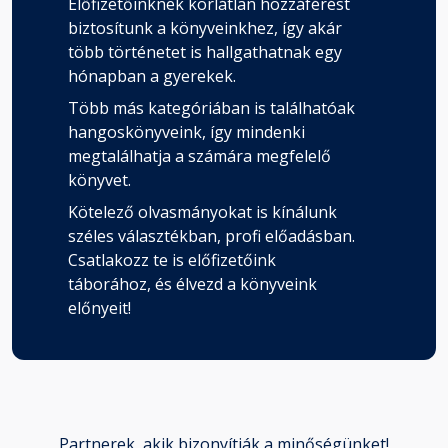
Előfizetőinknek korlátlan hozzáférést
biztosítunk a könyveinkhez, így akár
több történetet is hallgathatnak egy
hónapban a gyerekek.
Több más kategóriában is találhatóak
hangoskönyveink, így mindenki
megtalálhatja a számára megfelelő
könyvet.
Kötelező olvasmányokat is kínálunk
széles választékban, profi előadásban.
Csatlakozz te is előfizetőink
táborához, és élvezd a könyveink
előnyeit!
Partnerek, akik bizonyítják a minőségünket!