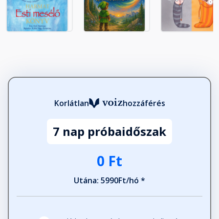
18. fejezet
Fejezet hossza: 00:19:20
19. fejezet
Fejezet hossza: 00:11:56
20. fejezet
Korlátlan
hozzáférés
Fejezet hossza: 00:11:12
7 nap próbaidőszak
21. fejezet
0 Ft
Fejezet hossza: 00:24:30
Utána: 5990Ft/hó *
22. fejezet
Fejezet hossza: 00:14:57