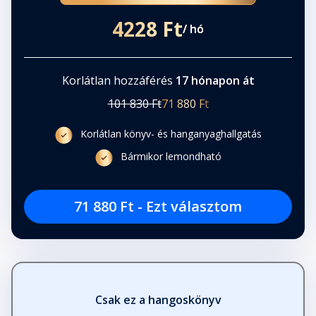
4228 Ft
/ hó
Korlátlan hozzáférés
17 hónapon át
101 830 Ft
71 880 Ft
Korlátlan könyv- és hanganyaghallgatás
Bármikor lemondható
71 880 Ft - Ezt választom
Csak ez a hangoskönyv