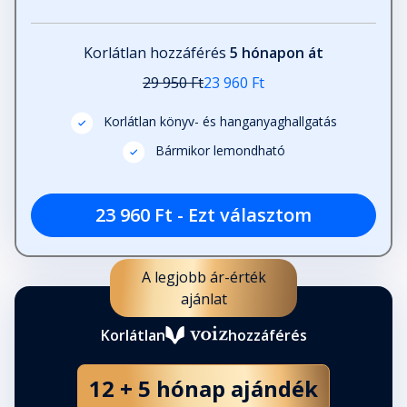
28. fejezet
Korlátlan hozzáférés
5 hónapon át
Fejezet hossza: 00:09:05
29 950 Ft
23 960 Ft
29. fejezet
Korlátlan könyv- és hanganyaghallgatás
Fejezet hossza: 00:05:31
Bármikor lemondható
30. fejezet
23 960 Ft - Ezt választom
Fejezet hossza: 00:06:40
A legjobb ár-érték
31. fejezet
ajánlat
Fejezet hossza: 00:11:08
Korlátlan
hozzáférés
32. fejezet
12 + 5 hónap ajándék
Fejezet hossza: 00:02:32