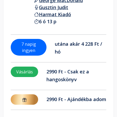
George MacDonald
Gusztin Judit
Harmat Kiadó
6 ó 13 p
utána akár 4 228 Ft /
7 napig
ingyen
hó
2990 Ft - Csak ez a
Vásárlás
hangoskönyv
2990 Ft - Ajándékba adom