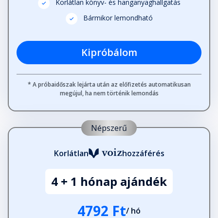
Korlátlan könyv- és hanganyaghallgatás
23. fejezet
Bármikor lemondható
Fejezet hossza: 00:20:18
Kipróbálom
24. fejezet
Fejezet hossza: 00:05:22
* A próbaidőszak lejárta után az előfizetés automatikusan
megújul, ha nem történik lemondás
25. fejezet
Fejezet hossza: 00:10:46
Népszerű
26. fejezet
Korlátlan
hozzáférés
Fejezet hossza: 00:06:03
4 + 1 hónap ajándék
27. fejezet
Fejezet hossza: 00:14:21
4792 Ft
/ hó