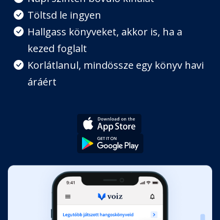
8. fejezet
Töltsd le ingyen
Fejezet hossza: 00:16:48
Hallgass könyveket, akkor is, ha a
kezed foglalt
9. fejezet
Fejezet hossza: 00:17:49
Korlátlanul, mindössze egy könyv havi
áráért
10. fejezet
Fejezet hossza: 00:11:20
11. fejezet
Fejezet hossza: 00:20:01
12. fejezet
Fejezet hossza: 00:05:15