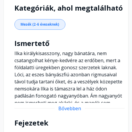
Kategóriák, ahol megtalálható
Mesék (2-6 éveseknek)
Ismertető
Ilka királykisasszony, nagy bánatára, nem
csatangolhat kénye-kedvére az erdőben, mert a
földalatti üregekben gonosz szerzetek laknak.
Lóci, az eszes bányászfiú azonban rigmusaival
távol tudja tartani őket, és a veszélyek közepette
nemsokára Ilka is támaszra lel a ház ódon
padlásán fonogató nagyanyóban. Ám nagyanyót
nem ismerheti meg akárki, és a manók sem
Bővebben
elégednek meg földalatti sorsukkal...
Fejezetek