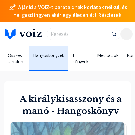
Ajánld a VOIZ-t barátaidnak korlátok nélkül, és
hallgasd ingyen akár egy életen át!
Részletek
Összes
Hangoskönyvek
E-
Meditációk
Kön
tartalom
könyvek
A királykisasszony és a
manó - Hangoskönyv