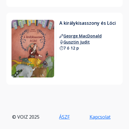
A királykisasszony és Lóci
George MacDonald
Gusztin Judit
7 ó 12 p
© VOIZ 2025
ÁSZF
Kapcsolat