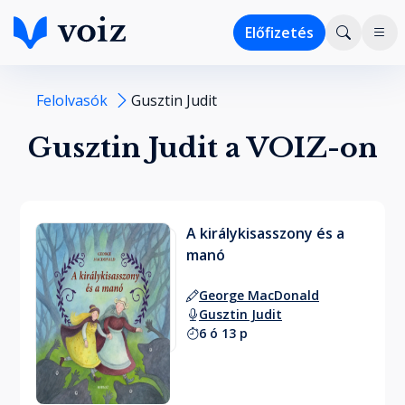
Előfizetés
Felolvasók
Gusztin Judit
Gusztin Judit a VOIZ-on
A királykisasszony és a
manó
George MacDonald
Gusztin Judit
6 ó 13 p