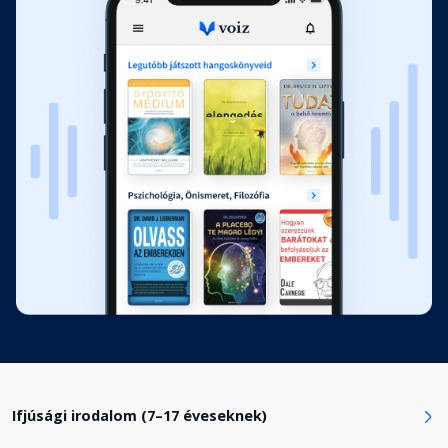
12. rész
Fejezet hossza: 00:20:28
13. rész
Fejezet hossza: 00:19:48
14. rész
Fejezet hossza: 00:19:57
15. rész
Fejezet hossza: 00:17:49
16. rész
Fejezet hossza: 00:15:23
Ifjúsági irodalom (7–17 éveseknek)