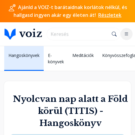
Ajánld a VOIZ-t barátaidnak korlátok nélkül, és
hallgasd ingyen akár egy életen át!
Részletek
Hangoskönyvek
E-
Meditációk
Könyvösszefogla
könyvek
Nyolcvan nap alatt a Föld
körül (TITIS) -
Hangoskönyv