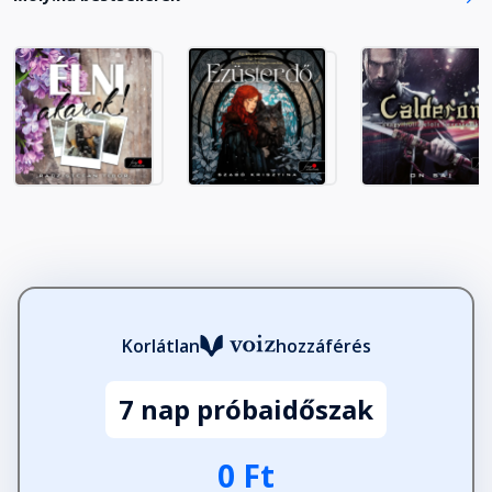
22. rész
Fejezet hossza: 00:20:04
23. rész
Fejezet hossza: 00:16:21
24. rész
Fejezet hossza: 00:17:05
25. rész
Fejezet hossza: 00:18:47
Korlátlan
hozzáférés
7 nap próbaidőszak
26. rész
Fejezet hossza: 00:16:18
0 Ft