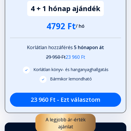
4 + 1 hónap ajándék
32. rész
Fejezet hossza: 00:11:28
4792 Ft
/ hó
33. rész
Fejezet hossza: 00:24:32
Korlátlan hozzáférés
5 hónapon át
29 950 Ft
23 960 Ft
34. rész
Fejezet hossza: 00:09:48
Korlátlan könyv- és hanganyaghallgatás
Bármikor lemondható
35. rész
Fejezet hossza: 00:16:10
23 960 Ft - Ezt választom
36. rész
A legjobb ár-érték
Fejezet hossza: 00:11:11
ajánlat