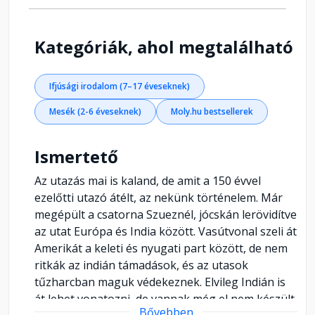
Kategóriák, ahol megtalálható
Ifjúsági irodalom (7–17 éveseknek)
Mesék (2-6 éveseknek)
Moly.hu bestsellerek
Ismertető
Az utazás mai is kaland, de amit a 150 évvel
ezelőtti utazó átélt, az nekünk történelem. Már
megépült a csatorna Szueznél, jócskán lerövidítve
az utat Európa és India között. Vasútvonal szeli át
Amerikát a keleti és nyugati part között, de nem
ritkák az indián támadások, és az utasok
tűzharcban maguk védekeznek. Elvileg Indián is
át lehet vonatozni, de vannak még el nem készült
Bővebben