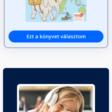
Ezt a könyvet választom