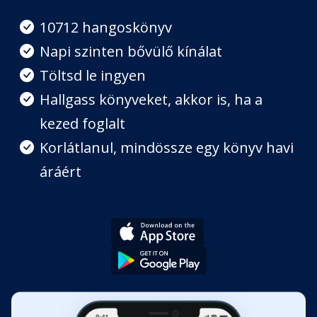
Fejezet hossza: 00:07:04
10712 hangoskönyv
Napi szinten bővülő kínálat
8. rész
Töltsd le ingyen
Fejezet hossza: 00:08:57
Hallgass könyveket, akkor is, ha a
kezed foglalt
9. rész
Fejezet hossza: 00:15:17
Korlátlanul, mindössze egy könyv havi
áráért
10. rész
Fejezet hossza: 00:14:19
11. rész
Fejezet hossza: 00:25:35