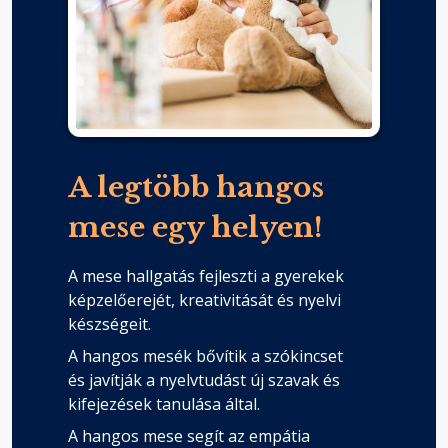
A legtöbb hangos
mese egy helyen!
A mese hallgatás fejleszti a gyerekek
képzelőerejét, kreativitását és nyelvi
készségeit.
A hangos mesék bővítik a szókincset
és javítják a nyelvtudást új szavak és
kifejezések tanulása által.
A hangos mese segít az empátia