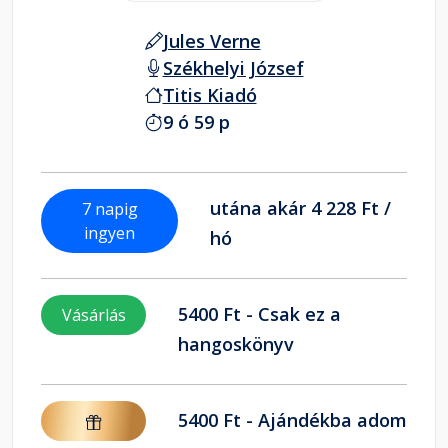
Jules Verne
Székhelyi József
Titis Kiadó
9 ó 59 p
utána akár 4 228 Ft /
7 napig
ingyen
hó
5400 Ft - Csak ez a
Vásárlás
hangoskönyv
5400 Ft - Ajándékba adom