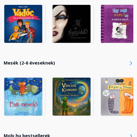
17. rész
Fejezet hossza: 00:18:14
18. rész
Fejezet hossza: 00:13:49
19. rész
Mesék (2-6 éveseknek)
Fejezet hossza: 00:20:06
20. rész
Fejezet hossza: 00:17:10
21. rész
Fejezet hossza: 00:24:13
Moly.hu bestsellerek