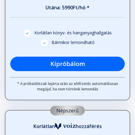
Utána: 5990Ft/hó *
27. rész
Fejezet hossza: 00:19:11
Korlátlan könyv- és hanganyaghallgatás
28. rész
Fejezet hossza: 00:21:06
Bármikor lemondható
29. rész
Kipróbálom
Fejezet hossza: 00:18:37
* A próbaidőszak lejárta után az előfizetés automatikusan
megújul, ha nem történik lemondás
30. rész
Fejezet hossza: 00:20:06
Népszerű
31. rész
Fejezet hossza: 00:16:34
Korlátlan
hozzáférés