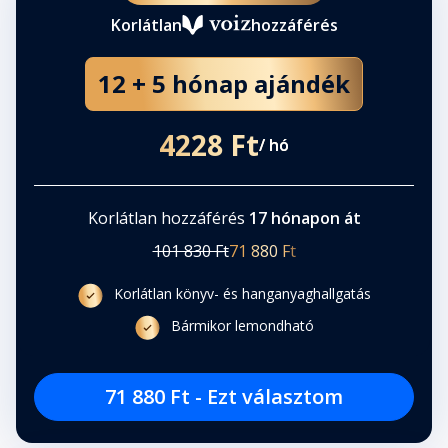
Korlátlan
hozzáférés
37. rész
Fejezet hossza: 00:09:48
12 + 5 hónap ajándék
4228 Ft
/ hó
Korlátlan hozzáférés
17 hónapon át
101 830 Ft
71 880 Ft
Korlátlan könyv- és hanganyaghallgatás
Bármikor lemondható
71 880 Ft - Ezt választom