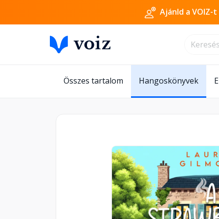
Ajánld a VOIZ-t
Összes tartalom
Hangoskönyvek
E