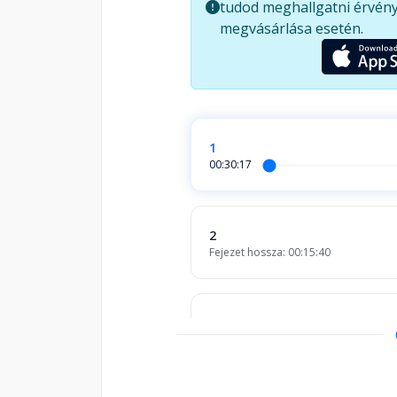
tudod meghallgatni érvény
megvásárlása esetén.
1
00:30:17
2
Fejezet hossza: 00:15:40
3
Fejezet hossza: 00:12:47