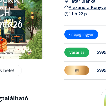
Tatár Bianka
Alexandra Könyve
11 ó 22 p
7 napig ingyen
5999
Vásárlás
s bele!
5999
gtalálható