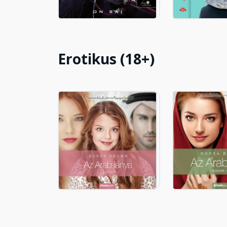
18
Fejezet hossza: 00:14:01
Erotikus (18+)
19
Fejezet hossza: 00:21:51
20
Fejezet hossza: 00:34:21
21
Fejezet hossza: 00:22:45