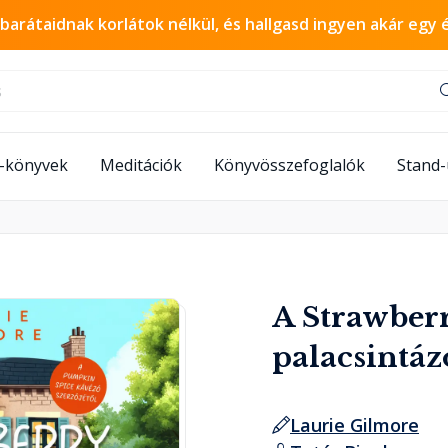
 barátaidnak korlátok nélkül, és hallgasd ingyen akár egy 
-könyvek
Meditációk
Könyvösszefoglalók
Stand
A Strawber
palacsintá
Laurie Gilmore