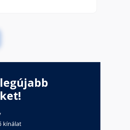
 legújabb
ket!
v
 kínálat