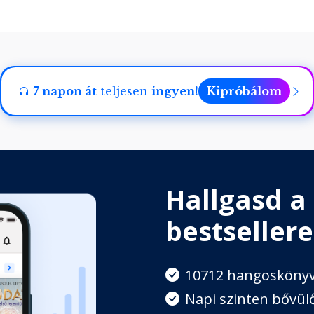
7 napon át
teljesen
ingyen!
Kipróbálom
Hallgasd a
bestsellere
10712 hangosköny
Napi szinten bővülő