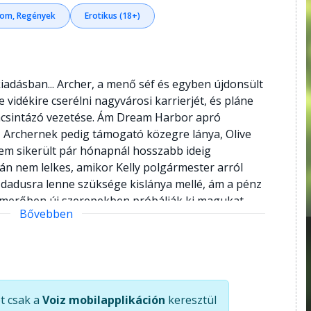
lom, Regények
Erotikus (18+)
kiadásban... Archer, a menő séf és egyben újdonsült
vidékire cserélni nagyvárosi karrierjét, és pláne
acsintázó vezetése. Ám Dream Harbor apró
, Archernek pedig támogató közegre lánya, Olive
sem sikerült pár hónapnál hosszabb ideig
lán nem lelkes, amikor Kelly polgármester arról
dadusra lenne szüksége kislánya mellé, ám a pénz
s merőben új szerepekben próbálják ki magukat,
Bővebben
 bennük, mint gondolták volna. Vagy lehetséges,
rítőt? Laurie Gilmore, az elsöprő sikerű A Pumpkin
énye bájos, humoros és édes olvasmány, épp olyan,
jongói vártak.
t csak a
Voiz mobilapplikáción
keresztül