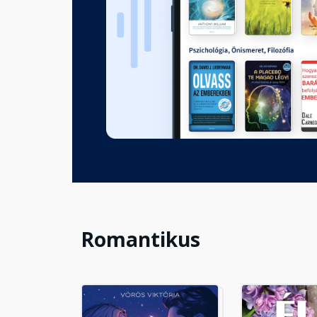
9
Fejezet hossza: 00:13:08
10
Fejezet hossza: 00:10:49
11
Fejezet hossza: 00:10:56
Romantikus
12
Fejezet hossza: 00:21:03