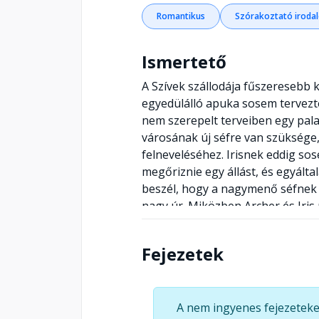
Romantikus
Szórakoztató iroda
Ismertető
A Szívek szállodája fűszeresebb 
egyedülálló apuka sosem tervezte 
nem szerepelt terveiben egy pal
városának új séfre van szüksége
felneveléséhez. Irisnek eddig so
megőriznie egy állást, és egyálta
beszél, hogy a nagymenő séfnek 
nagy úr. Miközben Archer és Iri
úgy tűnik, sokkal több közös van
hogy a csintalan Olive játszik ke
Fejezetek
Spice kávézó szerzőjének új reg
mint amire a Szívek szállodája ra
A nem ingyenes fejezeteke