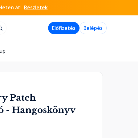
életen át!
Részletek
Előfizetés
Belépés
-up
ry Patch
zó - Hangoskönyv