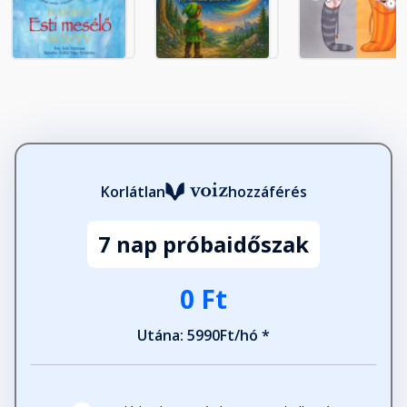
17. Mátyás király lakomája
Fejezet hossza: 00:03:14
18. A mohácsi vereség
Fejezet hossza: 00:07:34
19. Kanizsai Dorottya
Korlátlan
hozzáférés
Fejezet hossza: 00:01:57
7 nap próbaidőszak
20. Budavár ostroma
0 Ft
Fejezet hossza: 00:03:26
Utána: 5990Ft/hó *
21. A török szultán elfoglalja Buda
várát
Fejezet hossza: 00:08:59