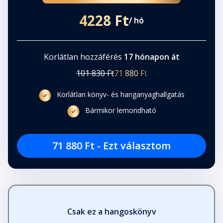
4228 Ft
/ hó
32. A rodostói kakukk
Fejezet hossza: 00:01:33
Korlátlan hozzáférés
17 hónapon át
101 830 Ft
71 880 Ft
33. Rákóczi halála
Fejezet hossza: 00:03:15
Korlátlan könyv- és hanganyaghallgatás
Bármikor lemondható
71 880 Ft - Ezt választom
Csak ez a hangoskönyv