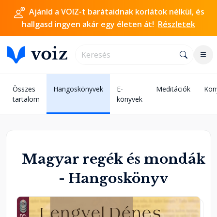
Ajánld a VOIZ-t barátaidnak korlátok nélkül, és
hallgasd ingyen akár egy életen át!
Részletek
Összes
Hangoskönyvek
E-
Meditációk
Kön
tartalom
könyvek
Magyar regék és mondák
- Hangoskönyv