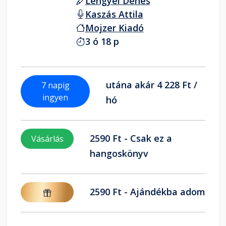
Lengyel Dénes
Kaszás Attila
Mojzer Kiadó
3 ó 18 p
utána akár 4 228 Ft /
7 napig
ingyen
hó
2590 Ft - Csak ez a
Vásárlás
hangoskönyv
2590 Ft - Ajándékba adom