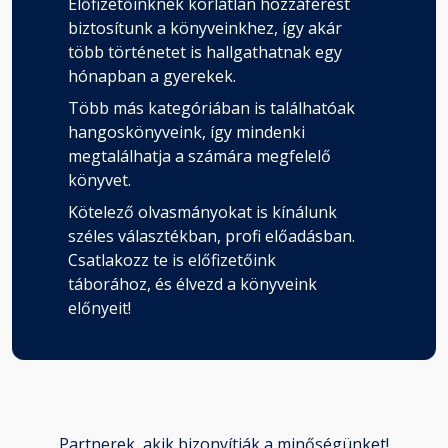
Előfizetőinknek korlátlan hozzáférést
biztosítunk a könyveinkhez, így akár
több történetet is hallgathatnak egy
hónapban a gyerekek.
Több más kategóriában is találhatóak
hangoskönyveink, így mindenki
megtalálhatja a számára megfelelő
könyvet.
Kötelező olvasmányokat is kínálunk
széles választékban, profi előadásban.
Csatlakozz te is előfizetőink
táborához, és élvezd a könyveink
előnyeit!
Partnerek, akik bizonyítják a minőségünket!