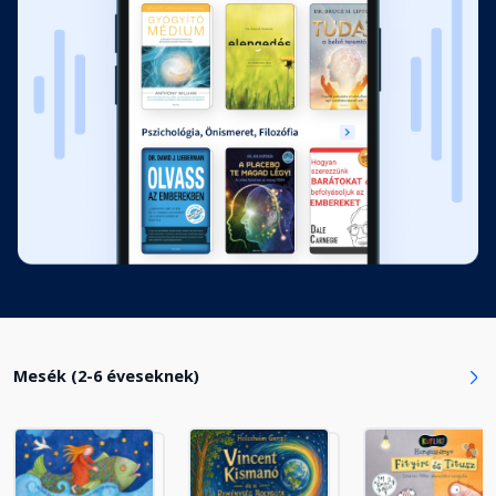
12. Nándorfehérvár ostroma
Fejezet hossza: 00:11:29
13. Hunyadi László halála
Fejezet hossza: 00:06:19
14. Mátyást királlyá választják
Fejezet hossza: 00:03:23
15. Mátyás király lakodalma
Fejezet hossza: 00:02:44
Mesék (2-6 éveseknek)
16. Mátyás király és Kinizsi
Fejezet hossza: 00:01:54