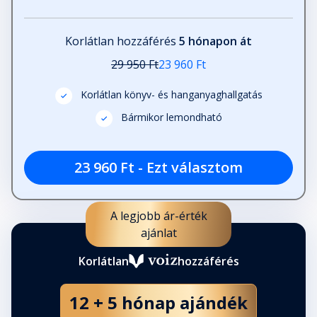
27. A páncéling
Korlátlan hozzáférés
5 hónapon át
Fejezet hossza: 00:03:47
29 950 Ft
23 960 Ft
Korlátlan könyv- és hanganyaghallgatás
28. Zrínyi Miklós halála
Fejezet hossza: 00:03:43
Bármikor lemondható
23 960 Ft - Ezt választom
29. Munkács vára
Fejezet hossza: 00:08:55
A legjobb ár-érték
30. Kuruc-e vagy labanc?
ajánlat
Fejezet hossza: 00:01:11
Korlátlan
hozzáférés
31. Rákóczi elbujdosik
12 + 5 hónap ajándék
Fejezet hossza: 00:03:46