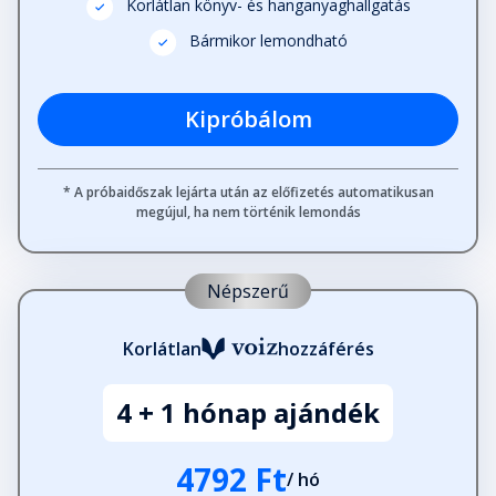
Korlátlan könyv- és hanganyaghallgatás
Bármikor lemondható
22. Üröm után ízlik a méz
Fejezet hossza: 00:04:44
Kipróbálom
23. Drégely veszedelme
Fejezet hossza: 00:04:20
* A próbaidőszak lejárta után az előfizetés automatikusan
megújul, ha nem történik lemondás
24. Eger ostroma
Fejezet hossza: 00:06:03
Népszerű
Korlátlan
hozzáférés
25. Zrínyi Miklós, a szigetvári hős
Fejezet hossza: 00:13:24
4 + 1 hónap ajándék
26. A Pókai testvérek
4792 Ft
Fejezet hossza: 00:04:44
/ hó