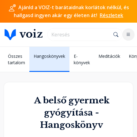
Ajánld a VOIZ-t barátaidnak korlátok nélkül, és
hallgasd ingyen akár egy életen át!
Részletek
Összes
Hangoskönyvek
E-
Meditációk
Kön
tartalom
könyvek
A belső gyermek
gyógyítása -
Hangoskönyv