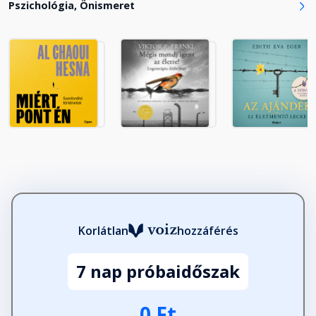
Pszichológia, Önismeret
Korlátlan
hozzáférés
7 nap próbaidőszak
0 Ft