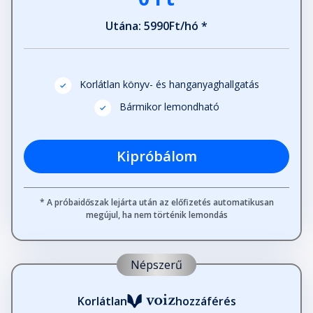
Utána: 5990Ft/hó *
Korlátlan könyv- és hanganyaghallgatás
Bármikor lemondható
Kipróbálom
* A próbaidőszak lejárta után az előfizetés automatikusan
megújul, ha nem történik lemondás
Népszerű
Korlátlan
hozzáférés