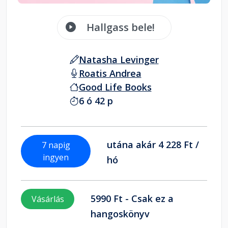
Hallgass bele!
Natasha Levinger
Roatis Andrea
Good Life Books
6 ó 42 p
utána akár 4 228 Ft /
7 napig
ingyen
hó
5990 Ft - Csak ez a
Vásárlás
hangoskönyv