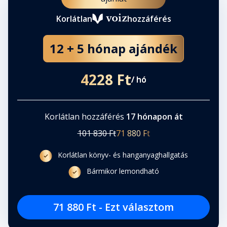
Korlátlan
hozzáférés
12 + 5 hónap ajándék
4228 Ft
/ hó
Korlátlan hozzáférés
17 hónapon át
101 830 Ft
71 880 Ft
Korlátlan könyv- és hanganyaghallgatás
Bármikor lemondható
71 880 Ft - Ezt választom