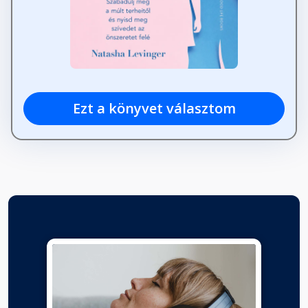
Ezt a könyvet választom