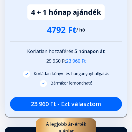
4 + 1 hónap ajándék
4792 Ft
/ hó
Korlátlan hozzáférés
5 hónapon át
29 950 Ft
23 960 Ft
Korlátlan könyv- és hanganyaghallgatás
Bármikor lemondható
23 960 Ft - Ezt választom
A legjobb ár-érték
ajánlat