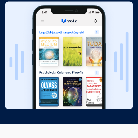
Fejezet hossza: 00:33:27
Tizedik fejezet: Az örömteli belső
gyermek
Fejezet hossza: 00:10:38
Köszönetnyilvánítás
Fejezet hossza: 00:02:00
A szerzőről
Fejezet hossza: 00:01:31