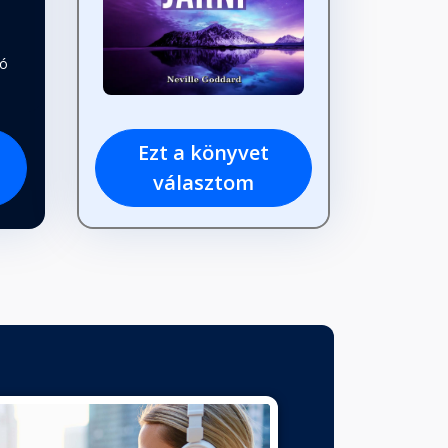
tó
Ezt a könyvet
választom