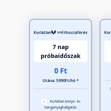
Korlátlan
hozzáférés
Kor
7 nap
próbaidőszak
0 Ft
Utána: 5990Ft/hó *
Korlátlan könyv- és
hanganyaghallgatás