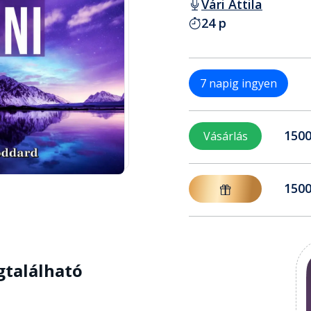
Vári Attila
24 p
7 napig ingyen
1500
Vásárlás
1500
gtalálható