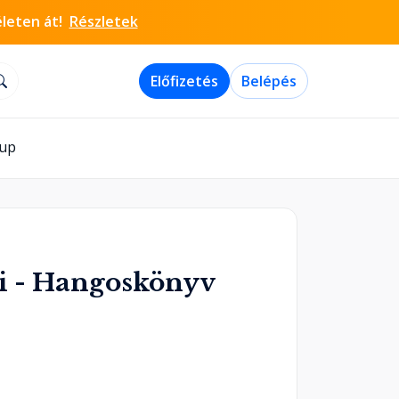
életen át!
Részletek
Előfizetés
Belépés
-up
ni - Hangoskönyv