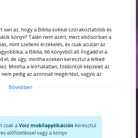
rt van az, hogy a Biblia sokkal szórakoztatóbb és
ásik könyv? Talán nem azért, mert elsősorban a
s, mint szellemi érzékelés, és csak azután az
yobbika, a Biblia, 66 könyvből áll. Fogadd el a
d el, de úgy, mintha ezeken keresztül a lelked
ez. Mintha a leírhatatlan, földöntúli képzelet az
 nem pedig az azonnali megértést, vagyis az
Bővebben
t csak a
Voiz mobilapplikáción
keresztül
es előfizetéssel vagy a könyv