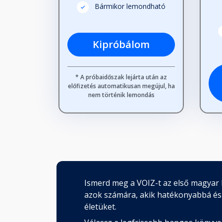
Bármikor lemondható
Kipróbálom
* A próbaidőszak lejárta után az
előfizetés automatikusan megújul, ha
nem történik lemondás
Ismerd meg a VOIZ-t az első magyar 
azok számára, akik hatékonyabbá és
életüket.