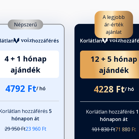
A legjobb
Népszerű
ár-érték
ajánlat
látlan
hozzáférés
Korlátlan
hozzáf
4 + 1 hónap
12 + 5 hónap
ajándék
ajándék
4792 Ft
4228 Ft
/ hó
/ hó
Korlátlan hozzáférés
5
Korlátlan hozzáférés
1
hónapon át
hónapon át
29 950 Ft
23 960 Ft
101 830 Ft
71 880 Ft