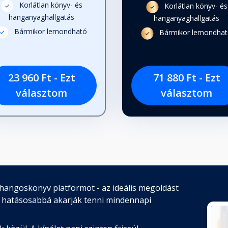
Korlátlan könyv- és
Korlátlan könyv- és
hanganyaghallgatás
hanganyaghallgatás
Bármikor lemondható
Bármikor lemondha
23 960 Ft - Ezt
71 880 Ft - Ezt
választom
választom
hangoskönyv platformot - az ideális megoldást
 hatásosabbá akarják tenni mindennapi