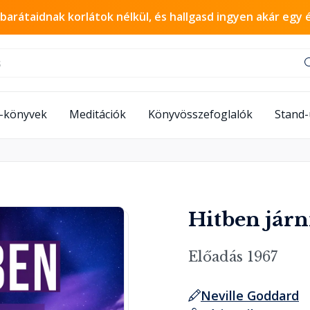
 barátaidnak korlátok nélkül, és hallgasd ingyen akár egy 
-könyvek
Meditációk
Könyvösszefoglalók
Stand
Hitben jár
Előadás 1967
Neville Goddard