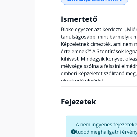
Ismertető
Blake egyszer azt kérdezte: „Mié
tanulságosabb, mint bármelyik m
Képzeletnek címezték, ami nem má
értelemnek?” A Szentírások legnag
kihívást! Mindegyik könyvet olvas
mélysége szólna a felszíni elmédh
emberi képzeletet szólítaná meg,
okoskodó elmédet.....
Fejezetek
A nem ingyenes fejezeteke
tudod meghallgatni érvény