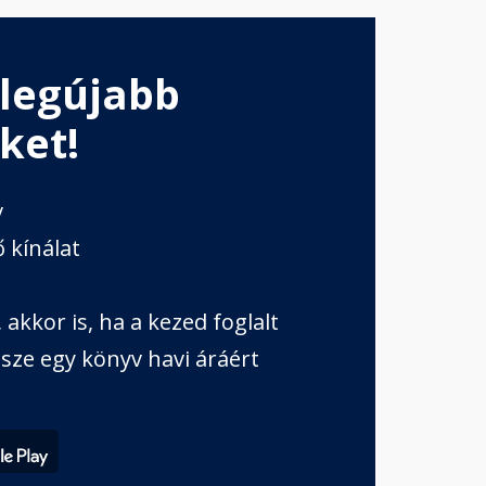
 legújabb
ket!
v
 kínálat
akkor is, ha a kezed foglalt
sze egy könyv havi áráért