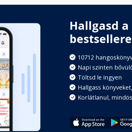
Hallgasd a
bestsellere
10712 hangosköny
Napi szinten bővülő
Töltsd le ingyen
Hallgass könyveket, 
Korlátlanul, mindös