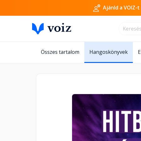
Ajánld a VOIZ-t
Összes tartalom
Hangoskönyvek
E