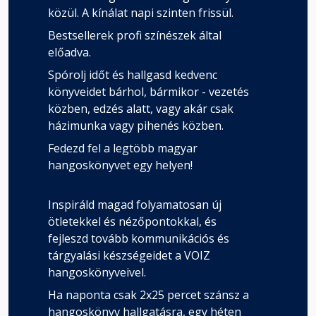
közül. A kínálat napi szinten frissül.
Bestsellerek profi színészek által
előadva.
Spórolj időt és hallgasd kedvenc
könyveidet bárhol, bármikor - vezetés
közben, edzés alatt, vagy akár csak
házimunka vagy pihenés közben.
Fedezd fel a legtöbb magyar
hangoskönyvet egy helyen!
Inspiráld magad folyamatosan új
ötletekkel és nézőpontokkal, és
fejleszd tovább kommunikációs és
tárgyalási készségeidet a VOIZ
hangoskönyveivel.
Ha naponta csak 2x25 percet szánsz a
hangoskönyv hallgatásra, egy héten