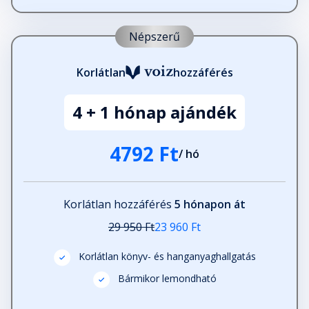
Népszerű
Korlátlan
hozzáférés
4 + 1 hónap ajándék
4792 Ft
/ hó
Korlátlan hozzáférés
5 hónapon át
29 950 Ft
23 960 Ft
Korlátlan könyv- és hanganyaghallgatás
Bármikor lemondható