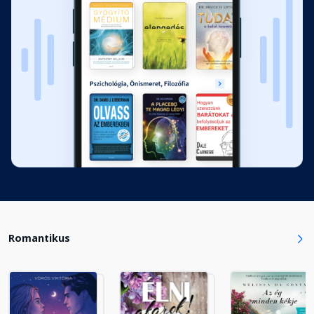
10. Válaszutak
Fejezet hossza: 00:12:16
11. Levél a múltból
Fejezet hossza: 00:07:46
12.1 Tél kettőnknek
Fejezet hossza: 00:31:11
12.2 Tél kettőnknek
Fejezet hossza: 00:38:03
Romantikus
12.3 Tél kettőnknek
Fejezet hossza: 00:46:21