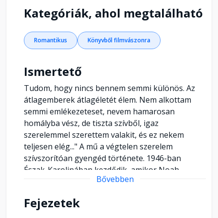
Kategóriák, ahol megtalálható
Romantikus
Könyvből filmvászonra
Ismertető
Tudom, hogy nincs bennem semmi különös. Az
átlagemberek átlagéletét élem. Nem alkottam
semmi emlékezeteset, nevem hamarosan
homályba vész, de tiszta szívből, igaz
szerelemmel szerettem valakit, és ez nekem
teljesen elég..." A mű a végtelen szerelem
szívszorítóan gyengéd története. 1946-ban
Észak-Karolinában kezdődik, amikor Noah
Bővebben
Calhoun visszatér a második világháborúból. A
harmincegy éves férfi, miközben megpróbálja
Fejezetek
birtokát felvirágoztatni, folyton egy gyönyörű
lányra gondol, akivel tizennégy évvel korábban