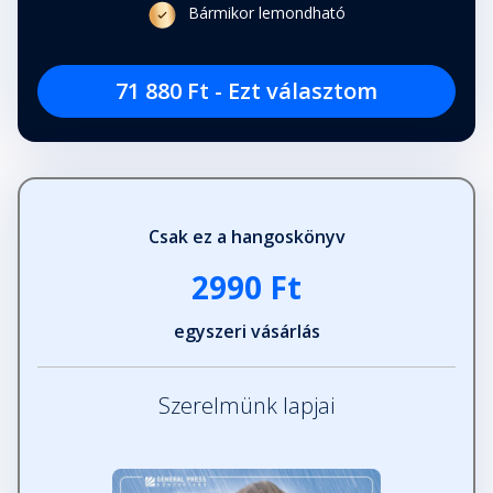
Bármikor lemondható
71 880 Ft - Ezt választom
Csak ez a hangoskönyv
2990 Ft
egyszeri vásárlás
Szerelmünk lapjai