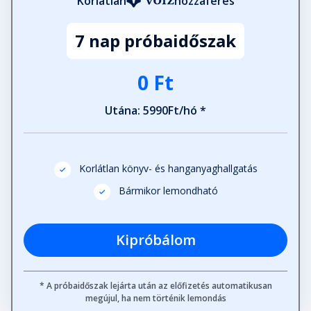
Korlátlan
hozzáférés
7 nap próbaidőszak
0 Ft
Utána: 5990Ft/hó *
Korlátlan könyv- és hanganyaghallgatás
Bármikor lemondható
Kipróbálom
* A próbaidőszak lejárta után az előfizetés automatikusan
megújul, ha nem történik lemondás