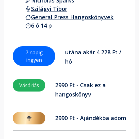
Nicholas Sparks
Szilágyi Tibor
General Press Hangoskönyvek
6 ó 14 p
utána akár 4 228 Ft /
7 napig
ingyen
hó
2990 Ft - Csak ez a
Vásárlás
hangoskönyv
2990 Ft - Ajándékba adom