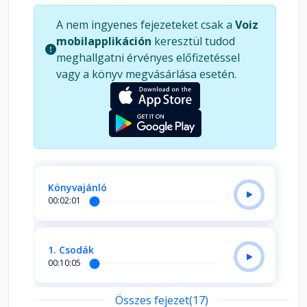
találkozott, és akit eddig mindenkinél jobban
A nem ingyenes fejezeteket csak a
Voiz
szeretett. Az emlékeinek él, egészen addig, amíg a
mobilapplikáción
keresztül tudod
lány meg nem érkezik a városba. Mi történt velük
meghallgatni érvényes előfizetéssel
az elmúlt években, és hogyan alakul további
vagy a könyv megvásárlása esetén.
életük? Mindezt megtudhatjuk e páratlanul szép,
mesterien szőtt, megrendítő és igaz
szerelmesregény lapjairól.
Könyvajánló
00:02:01
1. Csodák
00:10:05
Összes fejezet(17)