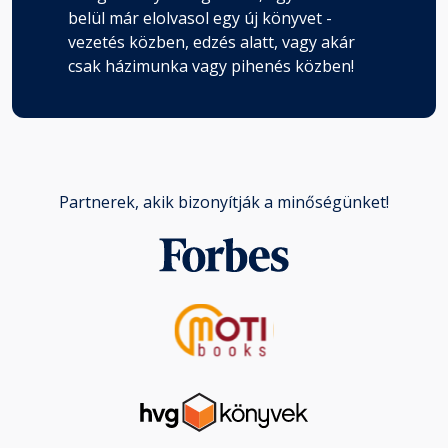
belül már elolvasol egy új könyvet -
vezetés közben, edzés alatt, vagy akár
csak házimunka vagy pihenés közben!
Partnerek, akik bizonyítják a minőségünket!