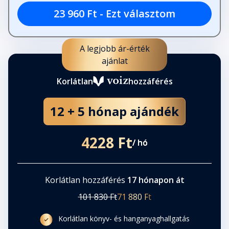
23 960 Ft - Ezt választom
A legjobb ár-érték
ajánlat
Korlátlan
hozzáférés
12 + 5 hónap ajándék
4228 Ft
/ hó
Korlátlan hozzáférés
17 hónapon át
101 830 Ft
71 880 Ft
Korlátlan könyv- és hanganyaghallgatás