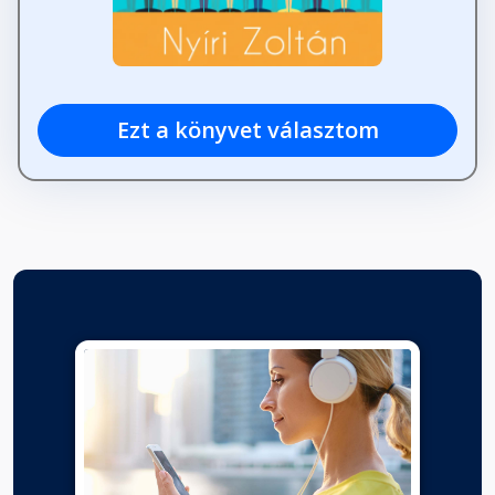
Ezt a könyvet választom