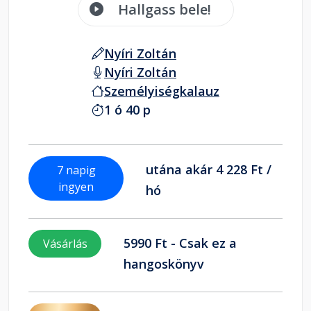
Hallgass bele!
Nyíri Zoltán
Nyíri Zoltán
Személyiségkalauz
1 ó 40 p
utána akár 4 228 Ft /
7 napig
ingyen
hó
5990 Ft - Csak ez a
Vásárlás
hangoskönyv