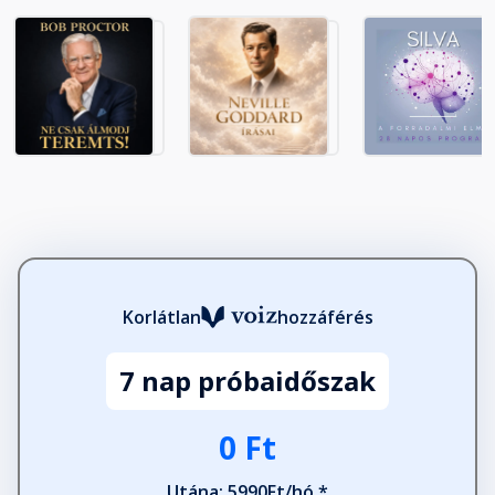
Korlátlan
hozzáférés
7 nap próbaidőszak
0 Ft
Utána: 5990Ft/hó *