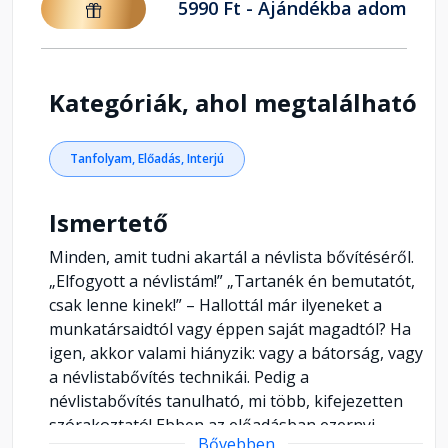
5990 Ft - Ajándékba adom
Kategóriák, ahol megtalálható
Tanfolyam, Előadás, Interjú
Ismertető
Minden, amit tudni akartál a névlista bővítéséről.
„Elfogyott a névlistám!” „Tartanék én bemutatót,
csak lenne kinek!” – Hallottál már ilyeneket a
munkatársaidtól vagy éppen saját magadtól? Ha
igen, akkor valami hiányzik: vagy a bátorság, vagy
a névlistabővítés technikái. Pedig a
névlistabővítés tanulható, mi több, kifejezetten
szórakoztató! Ebben az előadásban ezernyi
Bővebben