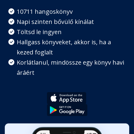
Fejezet hossza: 00:10:22
10711 hangoskönyv
Napi szinten bővülő kínálat
2. /3
Töltsd le ingyen
Fejezet hossza: 00:10:00
Hallgass könyveket, akkor is, ha a
kezed foglalt
2. /4
Fejezet hossza: 00:10:15
Korlátlanul, mindössze egy könyv havi
áráért
2. /5
Fejezet hossza: 00:06:26
2. /6
Fejezet hossza: 00:06:49