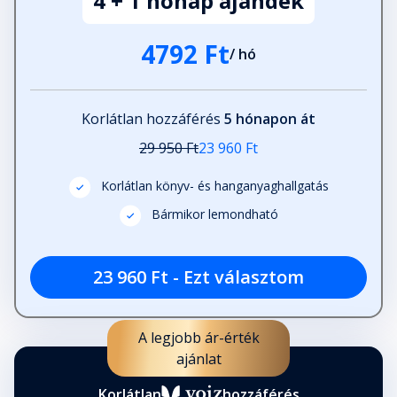
4 + 1 hónap ajándék
4792 Ft
/ hó
Korlátlan hozzáférés
5 hónapon át
29 950 Ft
23 960 Ft
Korlátlan könyv- és hanganyaghallgatás
Bármikor lemondható
23 960 Ft - Ezt választom
A legjobb ár-érték
ajánlat
Korlátlan
hozzáférés