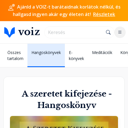
Ajánld a VOIZ-t barátaidnak korlátok nélkül, és
hallgasd ingyen akár egy életen át!
Részletek
Összes
Hangoskönyvek
E-
Meditációk
Kön
tartalom
könyvek
A szeretet kifejezése -
Hangoskönyv