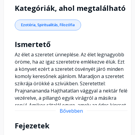
Kategóriák, ahol megtalálható
Ezotéria, Spiritualitás, Filozófia
Ismertető
Az élet a szeretet ünneplése. Az élet legnagyobb
öröme, ha az igaz szeretetre emlékezve élük. Ezt
a könyvet ezért a szeretet ösvényét járó minden
komoly keresőnek ajánlom. Maradjon a szeretet
szikrája örökké a szívükben. Szeretettel:
Prajnanananda Hajthatatlan vággyal a nektár felé
vezérelve, a pillangó egyik virágról a másikra
repül. Amikor rátalál egyre, amely az édes kincset
Bővebben
rejti, akkor fi noman leszáll, és mialatt üdvözülten
élvezi a nektárt, teljesen mozdulatlanná válik.
Fejezetek
Hasonlóan, a mi nyugtalan elménk is olyan, mint
a csapkodó pillangó, ide-oda száll a folytonos