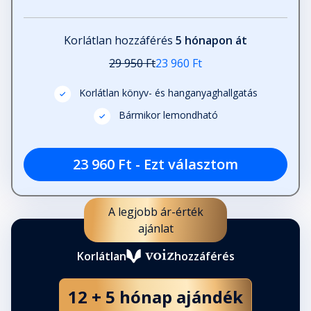
Korlátlan hozzáférés
5 hónapon át
29 950 Ft
23 960 Ft
Korlátlan könyv- és hanganyaghallgatás
Bármikor lemondható
23 960 Ft - Ezt választom
A legjobb ár-érték
ajánlat
Korlátlan
hozzáférés
12 + 5 hónap ajándék