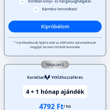
Korlátlan könyv- és hanganyaghallgatás
Bármikor lemondható
Kipróbálom
* A próbaidőszak lejárta után az előfizetés automatikusan
megújul, ha nem történik lemondás
Népszerű
Korlátlan
hozzáférés
4 + 1 hónap ajándék
4792 Ft
/ hó