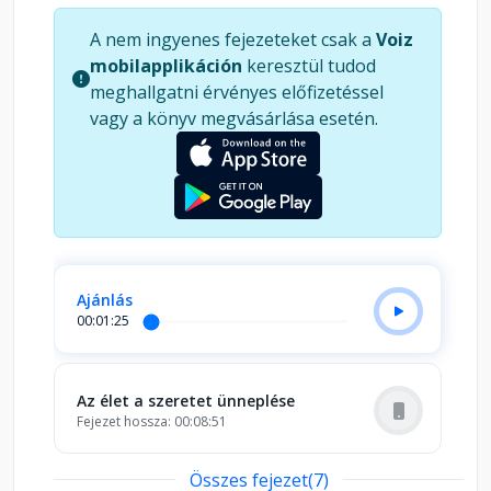
törekvésben, hogy megtalálja a boldogság és
A nem ingyenes fejezeteket csak a
Voiz
béke édességét – mi azonban csak akkor fogjuk
mobilapplikáción
keresztül tudod
élvezni az isteni nektárt, ha a meditációban és az
meghallgatni érvényes előfizetéssel
imában elmerülünk, elménk elcsendesül és
vagy a könyv megvásárlása esetén.
megnyugszik.
Ajánlás
00:01:25
Az élet a szeretet ünneplése
Fejezet hossza: 00:08:51
Összes fejezet(7)