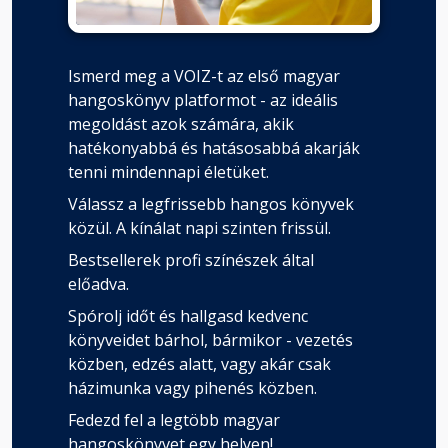
Ismerd meg a VOIZ-t az első magyar
hangoskönyv platformot - az ideális
megoldást azok számára, akik
hatékonyabbá és hatásosabbá akarják
tenni mindennapi életüket.
Válassz a legfrissebb hangos könyvek
közül. A kínálat napi szinten frissül.
Bestsellerek profi színészek által
előadva.
Spórolj időt és hallgasd kedvenc
könyveidet bárhol, bármikor - vezetés
közben, edzés alatt, vagy akár csak
házimunka vagy pihenés közben.
Fedezd fel a legtöbb magyar
hangoskönyvet egy helyen!