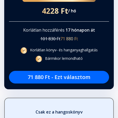
4228 Ft
/ hó
Korlátlan hozzáférés
17 hónapon át
101 830 Ft
71 880 Ft
Korlátlan könyv- és hanganyaghallgatás
Bármikor lemondható
71 880 Ft - Ezt választom
Csak ez a hangoskönyv