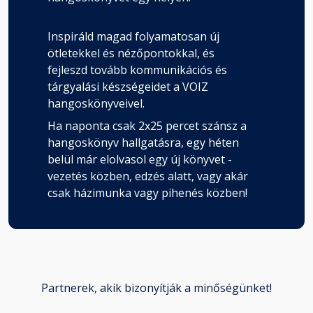
Inspiráld magad folyamatosan új
ötletekkel és nézőpontokkal, és
fejleszd tovább kommunikációs és
tárgyalási készségeidet a VOIZ
hangoskönyveivel.
Ha naponta csak 2x25 percet szánsz a
hangoskönyv hallgatásra, egy héten
belül már elolvasol egy új könyvet -
vezetés közben, edzés alatt, vagy akár
csak házimunka vagy pihenés közben!
Partnerek, akik bizonyítják a minőségünket!