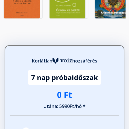
Korlátlan
hozzáférés
7 nap próbaidőszak
0 Ft
Utána: 5990Ft/hó *