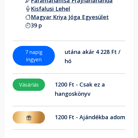
Paramahamsa Prajnanananda
Kisfalusi Lehel
Magyar Kriya Jóga Egyesület
39 p
utána akár 4 228 Ft /
7 napig
ingyen
hó
1200 Ft - Csak ez a
Vásárlás
hangoskönyv
1200 Ft - Ajándékba adom