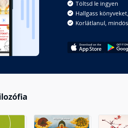
Töltsd le ingyen
Hallgass könyveket, 
ezése
Korlátlanul, mindös
 amikor bajok kopogtatnak az
ilozófia