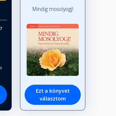
Mindig mosolyogj!
7
tó
Ezt a könyvet
választom