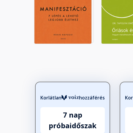
Egy baba mosolya
Fejezet hossza: 00:02:19
Légy olyan, mint egy gyermek
Fejezet hossza: 00:02:11
A mosoly átszakítja a gátat
Fejezet hossza: 00:01:18
Tanuljunk és tanítsunk
Korlátlan
hozzáférés
Kor
Fejezet hossza: 00:01:46
7 nap
próbaidőszak
Mahatma Gandhi humora
Fejezet hossza: 00:02:03