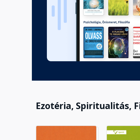
Mosoly, az érzelmek egy kifej
Fejezet hossza: 00:02:45
Képesek vagyunk mosolyogni,
ajtónkon?
Fejezet hossza: 00:01:58
Lord Byron véleménye
Fejezet hossza: 00:02:15
Ezotéria, Spiritualitás, F
A mosoly növeli az arc értékét
Fejezet hossza: 00:01:28