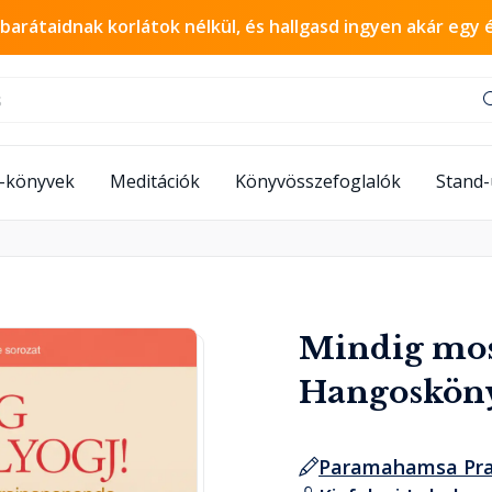
 barátaidnak korlátok nélkül, és hallgasd ingyen akár egy 
-könyvek
Meditációk
Könyvösszefoglalók
Stand
Mindig mos
Hangoskön
Paramahamsa Pr