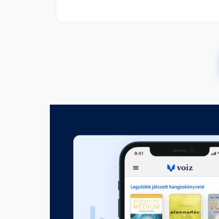
Mindannyian milliomosok aka
00:03:34
A mosoly a legjobb befekteté
Fejezet hossza: 00:01:19
A teremtés alapvető alkotóe
Fejezet hossza: 00:04:27
Az elme állapotai
Fejezet hossza: 00:02:52
Az ellentétpárok, a teremtés 
Fejezet hossza: 00:01:27