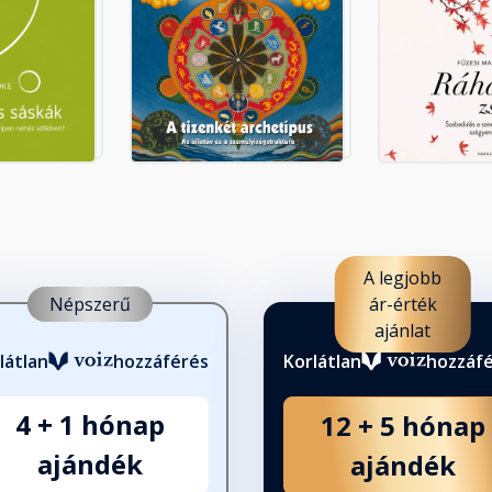
A legjobb
Népszerű
ár-érték
ajánlat
látlan
hozzáférés
Korlátlan
hozzáf
4 + 1 hónap
12 + 5 hónap
ajándék
ajándék