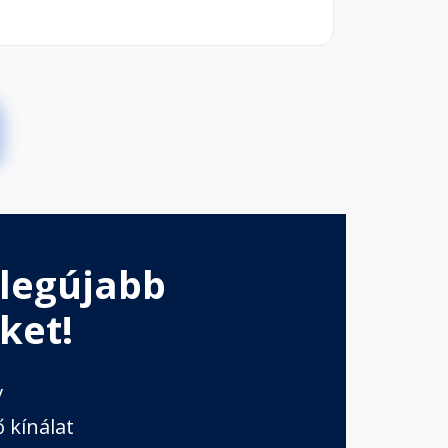
 legújabb
ket!
v
 kínálat