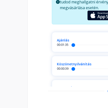
tudod meghallgatni érvény
megvásárlása esetén.
Ajánlás
00:01:35
Köszönetnyilvánítás
00:00:39
Bevezetés
00:03:40