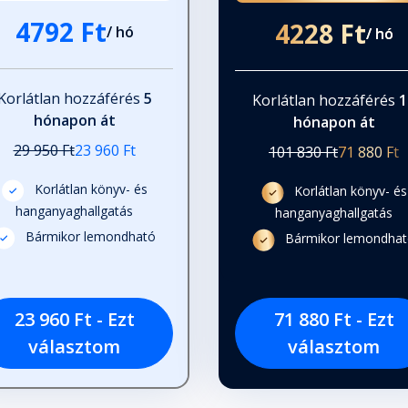
4792 Ft
4228 Ft
/ hó
/ hó
Korlátlan hozzáférés
5
Korlátlan hozzáférés
1
hónapon át
hónapon át
29 950 Ft
23 960 Ft
101 830 Ft
71 880 Ft
Korlátlan könyv- és
Korlátlan könyv- és
hanganyaghallgatás
hanganyaghallgatás
Bármikor lemondható
Bármikor lemondha
 halál
23 960 Ft - Ezt
71 880 Ft - Ezt
választom
választom