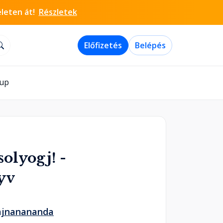
életen át!
Részletek
Előfizetés
Belépés
-up
olyogj! -
yv
ajnanananda