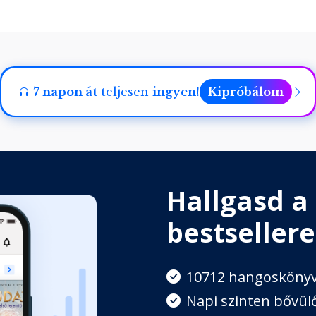
runk lenni
s
7 napon át
teljesen
ingyen!
Kipróbálom
leme az üdvösség
Hallgasd a
bestsellere
10712 hangosköny
alapjai
Napi szinten bővülő