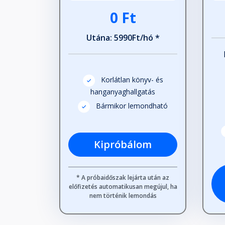
0 Ft
A király és az udvari bolond
Utána: 5990Ft/hó *
Fejezet hossza: 00:01:54
Korlátlan könyv- és
A vidámság az áldottság jele
hanganyaghallgatás
Fejezet hossza: 00:02:50
Bármikor lemondható
A mosolygás az élet, a sírás a
Kipróbálom
Fejezet hossza: 00:02:53
* A próbaidőszak lejárta után az
Mi a siker?
előfizetés automatikusan megújul, ha
Fejezet hossza: 00:02:53
nem történik lemondás