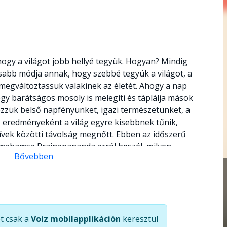
ogy a világot jobb hellyé tegyük. Hogyan? Mindig
sabb módja annak, hogy szebbé tegyük a világot, a
egváltoztassuk valakinek az életét. Ahogy a nap
y egy barátságos mosoly is melegíti és táplálja mások
ezzük belső napfényünket, igazi természetünket, a
ek eredményeként a világ egyre kisebbnek tűnik,
ívek közötti távolság megnőtt. Ebben az időszerű
mahamsa Prajnanananda arról beszél, milyen
Bővebben
rol ránk és másokra a mosoly. Egy egyszerű
harmónia szelleme rejtőzik.
t csak a
Voiz mobilapplikáción
keresztül