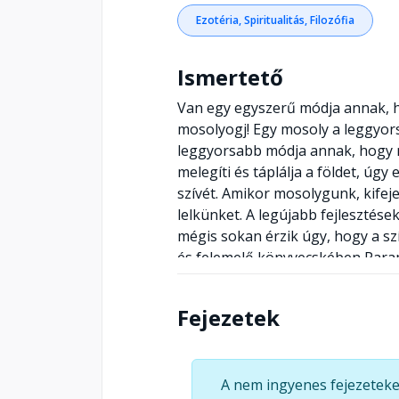
Ezotéria, Spiritualitás, Filozófia
Ismertető
Van egy egyszerű módja annak, h
mosolyogj! Egy mosoly a leggyor
leggyorsabb módja annak, hogy m
melegíti és táplálja a földet, úg
szívét. Amikor mosolygunk, kifej
lelkünket. A legújabb fejlesztés
mégis sokan érzik úgy, hogy a sz
és felemelő könyvecskében Para
erőteljes, gyógyító hatást gyako
mosolyban az egység és az igazi 
Fejezetek
A nem ingyenes fejezeteke