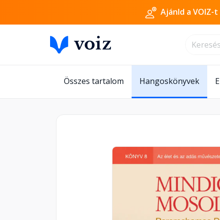
Ajánld a VOIZ-t
Összes tartalom
Hangoskönyvek
E