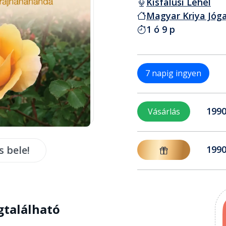
Kisfalusi Lehel
Magyar Kriya Jóg
1 ó 9 p
7 napig ingyen
1990
Vásárlás
s bele!
1990
gtalálható