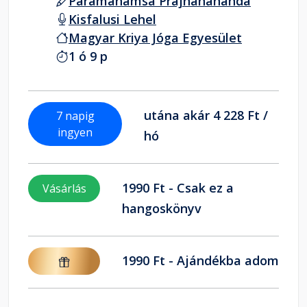
Paramahamsa Prajnanananda
Kisfalusi Lehel
Magyar Kriya Jóga Egyesület
1 ó 9 p
utána akár 4 228 Ft /
7 napig
ingyen
hó
1990 Ft - Csak ez a
Vásárlás
hangoskönyv
1990 Ft - Ajándékba adom