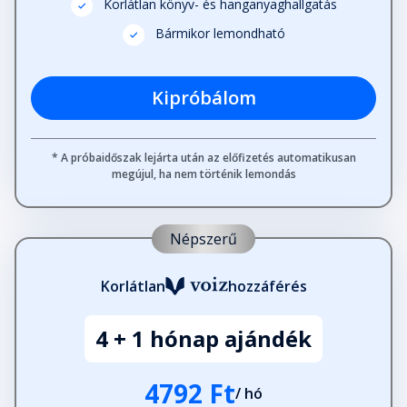
Korlátlan könyv- és hanganyaghallgatás
Mosolygás és homlokráncolás
Fejezet hossza: 00:02:37
Bármikor lemondható
Kipróbálom
Nevető jóga
Fejezet hossza: 00:02:21
* A próbaidőszak lejárta után az előfizetés automatikusan
megújul, ha nem történik lemondás
Örökké fiatal akarsz maradni?
Fejezet hossza: 00:01:11
Népszerű
Nevess, de ne nevess ki másokat!
Fejezet hossza: 00:02:59
Korlátlan
hozzáférés
4 + 1 hónap ajándék
Ki a gazdag és ki a szegény?
Fejezet hossza: 00:01:08
4792 Ft
/ hó