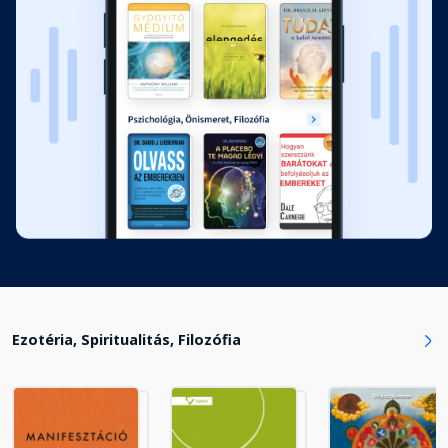
A mosoly növeli az arc értékét
Fejezet hossza: 00:01:28
Egy baba mosolya
Fejezet hossza: 00:02:19
Légy olyan, mint egy gyermek
Fejezet hossza: 00:02:11
A mosoly átszakítja a gátat
Fejezet hossza: 00:01:18
Ezotéria, Spiritualitás, Filozófia
Tanuljunk és tanítsunk
Fejezet hossza: 00:01:46