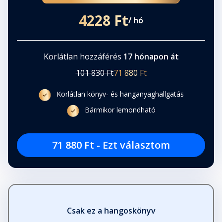
4228 Ft
/ hó
Korlátlan hozzáférés
17 hónapon át
101 830 Ft
71 880 Ft
Korlátlan könyv- és hanganyaghallgatás
Bármikor lemondható
71 880 Ft - Ezt választom
Csak ez a hangoskönyv