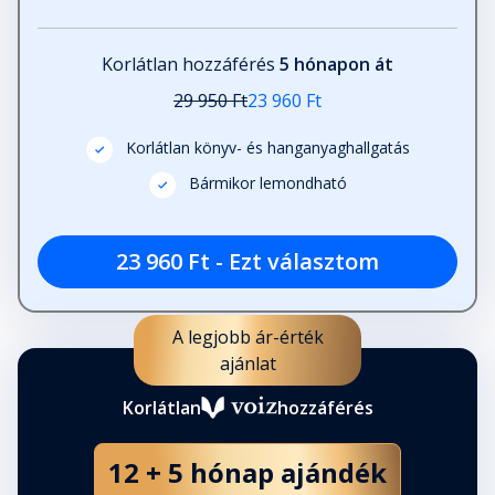
Légy Istennel
Fejezet hossza: 00:01:21
Korlátlan hozzáférés
5 hónapon át
29 950 Ft
23 960 Ft
Ne vesztegesd az időt
aggodalmakkal és érzelmekkel
Korlátlan könyv- és hanganyaghallgatás
Fejezet hossza: 00:02:13
Bármikor lemondható
Mosolyogjunk és késztessünk
23 960 Ft - Ezt választom
mosolyra másokat is
Fejezet hossza: 00:03:07
A legjobb ár-érték
A Szerzőről
ajánlat
Fejezet hossza: 00:02:39
Korlátlan
hozzáférés
A Kriya Jógáról
12 + 5 hónap ajándék
Fejezet hossza: 00:01:51