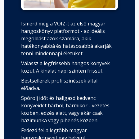
Ismerd meg a VOIZ-t az első magyar
hangoskönyv platformot - az ideális
megoldást azok számára, akik
hatékonyabbá és hatásosabbá akarják
tenni mindennapi életüket.
Válassz a legfrissebb hangos könyvek
közül. A kínálat napi szinten frissül.
Bestsellerek profi színészek által
előadva.
Spórolj időt és hallgasd kedvenc
könyveidet bárhol, bármikor - vezetés
közben, edzés alatt, vagy akár csak
házimunka vagy pihenés közben.
Fedezd fel a legtöbb magyar
hangoskönyvet egy helyen!