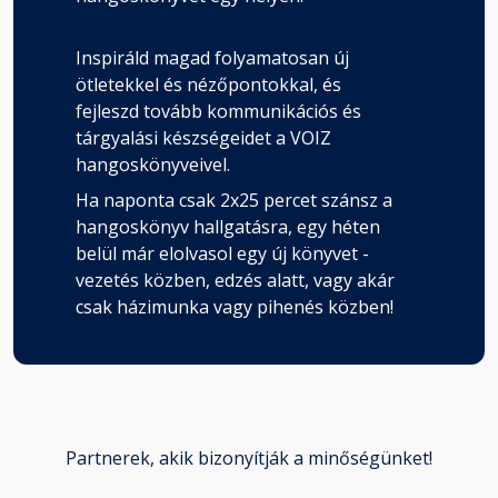
Inspiráld magad folyamatosan új
ötletekkel és nézőpontokkal, és
fejleszd tovább kommunikációs és
tárgyalási készségeidet a VOIZ
hangoskönyveivel.
Ha naponta csak 2x25 percet szánsz a
hangoskönyv hallgatásra, egy héten
belül már elolvasol egy új könyvet -
vezetés közben, edzés alatt, vagy akár
csak házimunka vagy pihenés közben!
Partnerek, akik bizonyítják a minőségünket!