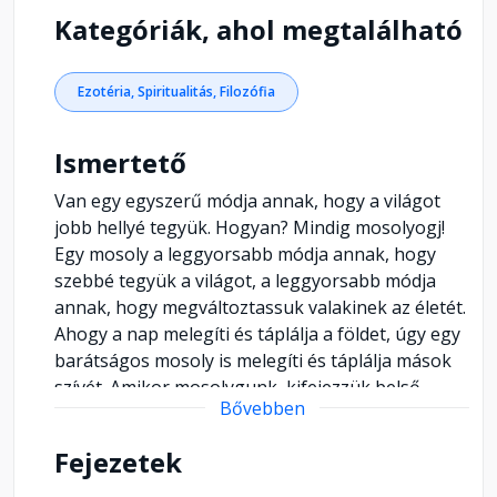
Kategóriák, ahol megtalálható
Ezotéria, Spiritualitás, Filozófia
Ismertető
Van egy egyszerű módja annak, hogy a világot
jobb hellyé tegyük. Hogyan? Mindig mosolyogj!
Egy mosoly a leggyorsabb módja annak, hogy
szebbé tegyük a világot, a leggyorsabb módja
annak, hogy megváltoztassuk valakinek az életét.
Ahogy a nap melegíti és táplálja a földet, úgy egy
barátságos mosoly is melegíti és táplálja mások
szívét. Amikor mosolygunk, kifejezzük belső
Bővebben
napfényünket, igazi természetünket, a lelkünket.
A legújabb fejlesztések eredményeként a világ
Fejezetek
egyre kisebbnek tűnik, mégis sokan érzik úgy,
hogy a szívek közötti távolság megnőtt. Ebben az