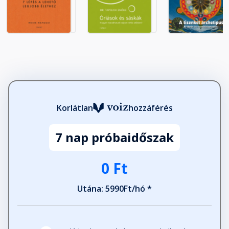
Mahatma Gandhi humora
Fejezet hossza: 00:02:03
A király és az udvari bolond
Fejezet hossza: 00:01:54
A vidámság az áldottság jele
Korlátlan
hozzáférés
Fejezet hossza: 00:02:50
7 nap próbaidőszak
A mosolygás az élet, a sírás a halál
Fejezet hossza: 00:02:53
0 Ft
Utána: 5990Ft/hó *
Mi a siker?
Fejezet hossza: 00:02:53