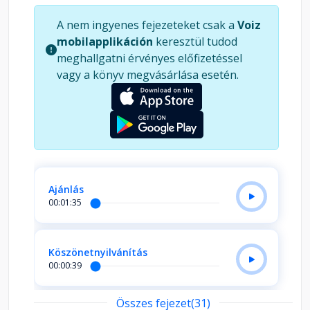
időszerű és felemelő könyvecskében
A nem ingyenes fejezeteket csak a
Voiz
Paramahamsa Prajnanananda arról beszél,
mobilapplikáción
keresztül tudod
milyen erőteljes, gyógyító hatást gyakorol ránk
meghallgatni érvényes előfizetéssel
és másokra a mosoly. Egy egyszerű mosolyban az
vagy a könyv megvásárlása esetén.
egység és az igazi harmónia szelleme rejtőzik.
Ajánlás
00:01:35
Köszönetnyilvánítás
00:00:39
Összes fejezet(31)