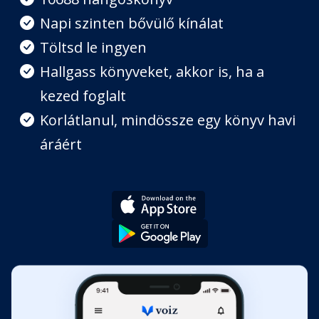
Napi szinten bővülő kínálat
8. rész
Töltsd le ingyen
Fejezet hossza: 00:09:25
Hallgass könyveket, akkor is, ha a
kezed foglalt
9. rész
Fejezet hossza: 00:05:27
Korlátlanul, mindössze egy könyv havi
áráért