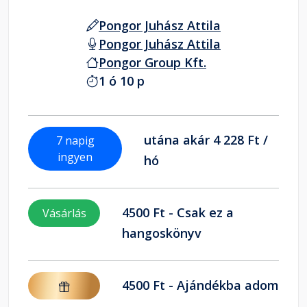
Pongor Juhász Attila
Pongor Juhász Attila
Pongor Group Kft.
1 ó 10 p
utána akár 4 228 Ft /
7 napig
ingyen
hó
4500 Ft - Csak ez a
Vásárlás
hangoskönyv
4500 Ft - Ajándékba adom