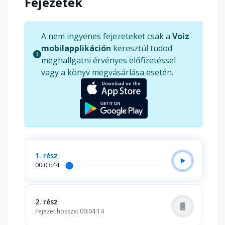
Fejezetek
A nem ingyenes fejezeteket csak a
Voiz
mobilapplikáción
keresztül tudod
meghallgatni érvényes előfizetéssel
vagy a könyv megvásárlása esetén.
1. rész
00:03:44
2. rész
Fejezet hossza: 00:04:14