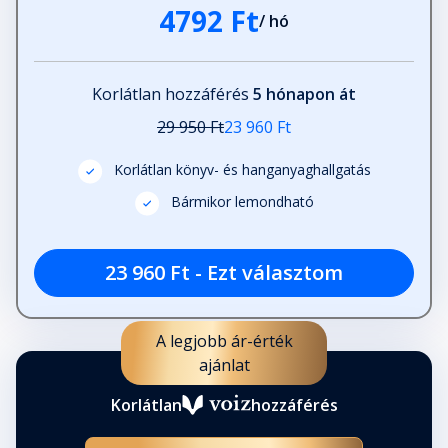
4792 Ft
/ hó
Korlátlan hozzáférés
5 hónapon át
29 950 Ft
23 960 Ft
Korlátlan könyv- és hanganyaghallgatás
Bármikor lemondható
23 960 Ft - Ezt választom
A legjobb ár-érték
ajánlat
Korlátlan
hozzáférés