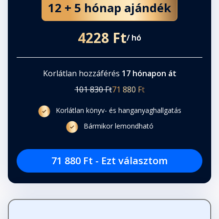
12 + 5 hónap ajándék
4228 Ft
/ hó
Korlátlan hozzáférés
17 hónapon át
101 830 Ft
71 880 Ft
Korlátlan könyv- és hanganyaghallgatás
Bármikor lemondható
71 880 Ft - Ezt választom