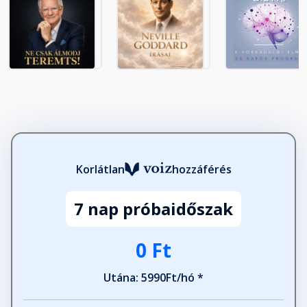
Korlátlan
hozzáférés
7 nap próbaidőszak
0 Ft
Utána: 5990Ft/hó *