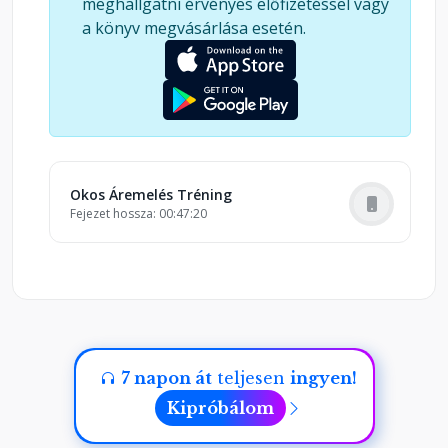
meghallgatni érvényes előfizetéssel vagy
akciókat, most valami sokkal hatékonyabb,
a könyv megvásárlása esetén.
innovatív stratégiába kezdhetsz, ami az egekbe
repíti a bevételed!
Okos Áremelés Tréning
Fejezet hossza: 00:47:20
7 napon át
teljesen
ingyen!
Kipróbálom