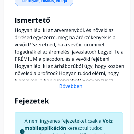
Tanfolyam, Előadás, Interjú
Ismertető
Hogyan lépj ki az árversenyből, és növeld az
árrésed egyszerre, még ha árérzékenyek is a
vevőid? Szeretnéd, ha a vevőid örömmel
fogadnák el az áremelési javaslatod? Legyél Te a
PRÉMIUM a piacodon, és a vevőid fejében!
Hogyan lépj ki az árháborúból úgy, hogy közben
növeled a profitod? Hogyan tudod elérni, hogy
kiemelkedj a konkurenciából? Hogyan tudsz
Bővebben
ellenállhatatlan ajánlatot tenni? Hogyan hoz egy
10%-os áremelés dupla profitot? Hogyan tudsz
Fejezetek
legalább kétszer annyi vevőt behozni az
INGYENES szó használatával 3 egyszerű
lépésben? Eddig talán mindez lehetetlennek tűnt,
A nem ingyenes fejezeteket csak a
Voiz
pedig hidd el, ez az igazán magas profit titka!
mobilapplikáción
keresztül tudod
Felejtsd el az "egyet fizet, kettőt kap" stílusú