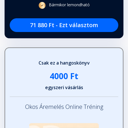
Bármikor lemondható
71 880 Ft - Ezt választom
Csak ez a hangoskönyv
4000 Ft
egyszeri vásárlás
Okos Áremelés Online Tréning