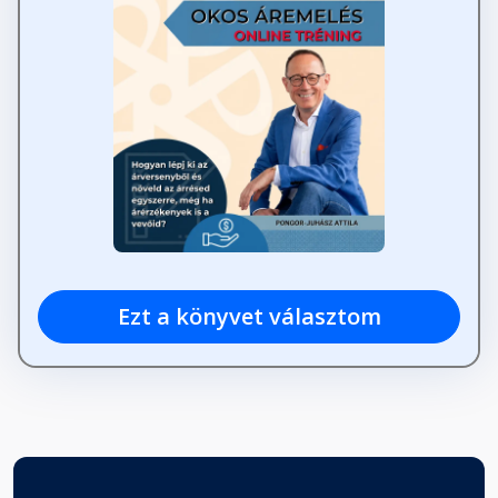
Ezt a könyvet választom