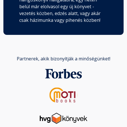
belül már elolvasol egy új könyvet -
vezetés közben, edzés alatt, vagy akár
csak házimunka vagy pihenés közben!
Partnerek, akik bizonyítják a minőségünket!