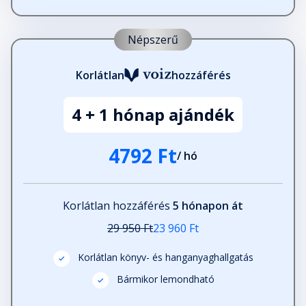
Népszerű
Korlátlan
hozzáférés
4 + 1 hónap ajándék
4792 Ft
/ hó
Korlátlan hozzáférés
5 hónapon át
29 950 Ft
23 960 Ft
Korlátlan könyv- és hanganyaghallgatás
Bármikor lemondható