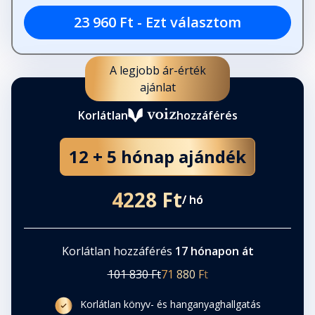
23 960 Ft - Ezt választom
A legjobb ár-érték
ajánlat
Korlátlan
hozzáférés
12 + 5 hónap ajándék
4228 Ft
/ hó
Korlátlan hozzáférés
17 hónapon át
101 830 Ft
71 880 Ft
Korlátlan könyv- és hanganyaghallgatás