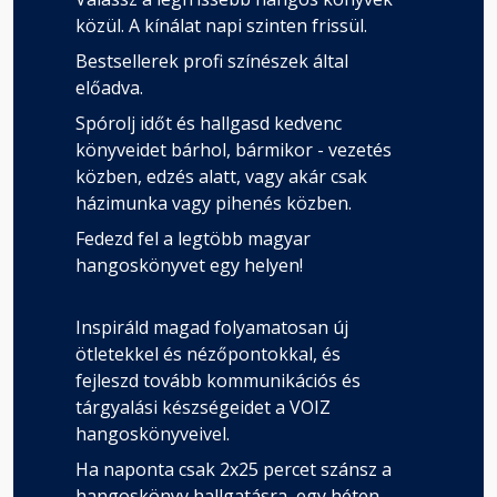
közül. A kínálat napi szinten frissül.
Bestsellerek profi színészek által
előadva.
Spórolj időt és hallgasd kedvenc
könyveidet bárhol, bármikor - vezetés
közben, edzés alatt, vagy akár csak
házimunka vagy pihenés közben.
Fedezd fel a legtöbb magyar
hangoskönyvet egy helyen!
Inspiráld magad folyamatosan új
ötletekkel és nézőpontokkal, és
fejleszd tovább kommunikációs és
tárgyalási készségeidet a VOIZ
hangoskönyveivel.
Ha naponta csak 2x25 percet szánsz a
hangoskönyv hallgatásra, egy héten