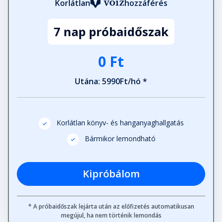
Korlátlan
hozzáférés
7 nap próbaidőszak
0 Ft
Utána: 5990Ft/hó *
Korlátlan könyv- és hanganyaghallgatás
Bármikor lemondható
Kipróbálom
* A próbaidőszak lejárta után az előfizetés automatikusan
megújul, ha nem történik lemondás