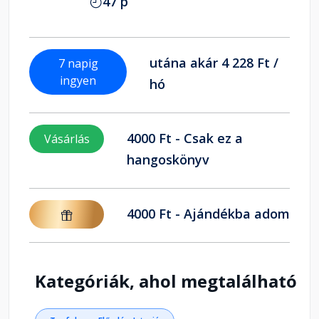
47 p
utána akár 4 228 Ft /
7 napig
ingyen
hó
4000 Ft - Csak ez a
Vásárlás
hangoskönyv
4000 Ft - Ajándékba adom
Kategóriák, ahol megtalálható