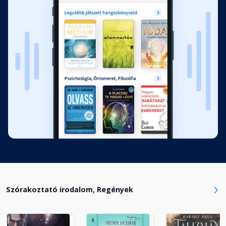
13. fejezet
Fejezet hossza: 00:22:01
14. fejezet
Fejezet hossza: 00:11:48
15. fejezet
Fejezet hossza: 00:13:09
16. fejezet
Fejezet hossza: 00:05:55
Szórakoztató irodalom, Regények
17. fejezet
Fejezet hossza: 00:15:56