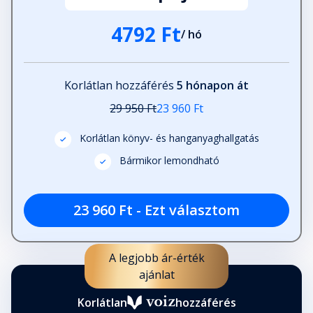
4792 Ft
/ hó
Korlátlan hozzáférés
5 hónapon át
29 950 Ft
23 960 Ft
Korlátlan könyv- és hanganyaghallgatás
Bármikor lemondható
23 960 Ft - Ezt választom
A legjobb ár-érték
ajánlat
Korlátlan
hozzáférés