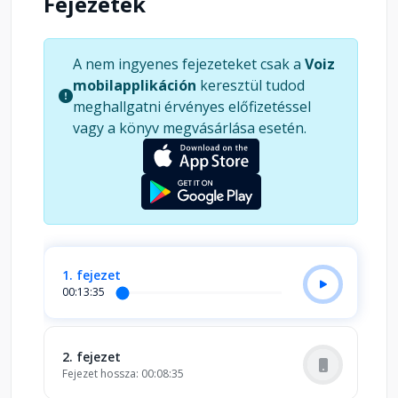
Fejezetek
oázison is túl – az előretolt helyőrség áll.
A nem ingyenes fejezeteket csak a
Voiz
mobilapplikáción
keresztül tudod
meghallgatni érvényes előfizetéssel
vagy a könyv megvásárlása esetén.
1. fejezet
00:13:35
2. fejezet
Fejezet hossza: 00:08:35