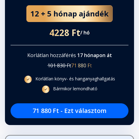
12 + 5 hónap ajándék
4228 Ft
/ hó
Korlátlan hozzáférés
17 hónapon át
101 830 Ft
71 880 Ft
Korlátlan könyv- és hanganyaghallgatás
Bármikor lemondható
71 880 Ft - Ezt választom