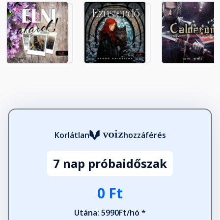
23. fejezet
Fejezet hossza: 00:16:12
24. fejezet
Fejezet hossza: 00:28:39
25. fejezet
Fejezet hossza: 00:23:49
Korlátlan
hozzáférés
7 nap próbaidőszak
26. fejezet
Fejezet hossza: 00:08:02
0 Ft
Utána: 5990Ft/hó *
27. fejezet