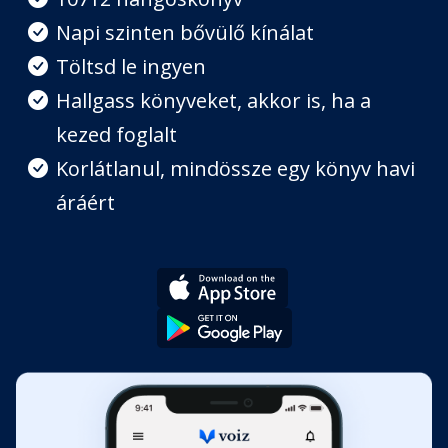
Napi szinten bővülő kínálat
8. fejezet
Töltsd le ingyen
Fejezet hossza: 00:48:31
Hallgass könyveket, akkor is, ha a
kezed foglalt
9. fejezet
Fejezet hossza: 00:19:41
Korlátlanul, mindössze egy könyv havi
áráért
10. fejezet
Fejezet hossza: 00:08:56
11. fejezet
Fejezet hossza: 00:12:04
12. fejezet
Fejezet hossza: 00:25:52