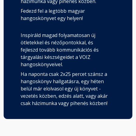
házimunka vagy pihenés közben.
Fedezd fel a legtöbb magyar
hangoskönyvet egy helyen!
Inspiráld magad folyamatosan új
ötletekkel és nézőpontokkal, és
fejleszd tovább kommunikációs és
tárgyalási készségeidet a VOIZ
hangoskönyveivel.
Ha naponta csak 2x25 percet szánsz a
hangoskönyv hallgatásra, egy héten
belül már elolvasol egy új könyvet -
vezetés közben, edzés alatt, vagy akár
csak házimunka vagy pihenés közben!