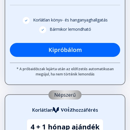
Fejezet hossza: 00:12:15
Korlátlan könyv- és hanganyaghallgatás
28. fejezet
Fejezet hossza: 00:25:41
Bármikor lemondható
29. fejezet
Kipróbálom
Fejezet hossza: 00:07:18
* A próbaidőszak lejárta után az előfizetés automatikusan
megújul, ha nem történik lemondás
Népszerű
Korlátlan
hozzáférés
4 + 1 hónap ajándék