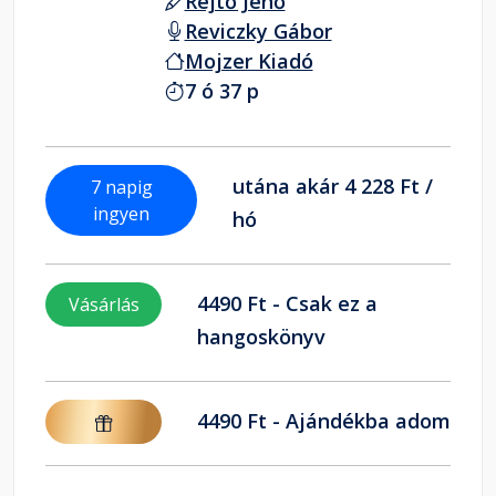
Rejtő Jenő
Reviczky Gábor
Mojzer Kiadó
7 ó 37 p
utána akár 4 228 Ft /
7 napig
ingyen
hó
4490 Ft - Csak ez a
Vásárlás
hangoskönyv
4490 Ft - Ajándékba adom