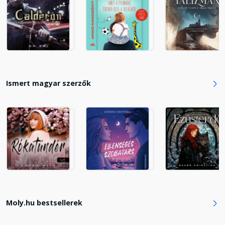
18. fejezet
Fejezet hossza: 00:08:39
19. fejezet
Ismert magyar szerzők
Fejezet hossza: 00:13:30
20. fejezet
Fejezet hossza: 00:11:17
21. fejezet
Fejezet hossza: 00:14:08
Moly.hu bestsellerek
22. fejezet
Fejezet hossza: 00:17:14