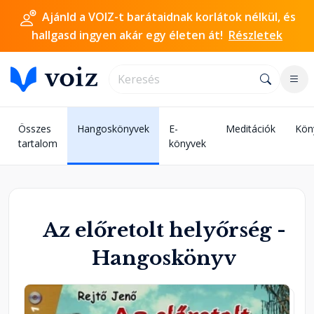
Ajánld a VOIZ-t barátaidnak korlátok nélkül, és
hallgasd ingyen akár egy életen át!
Részletek
Összes
Hangoskönyvek
E-
Meditációk
Kön
tartalom
könyvek
Az előretolt helyőrség -
Hangoskönyv