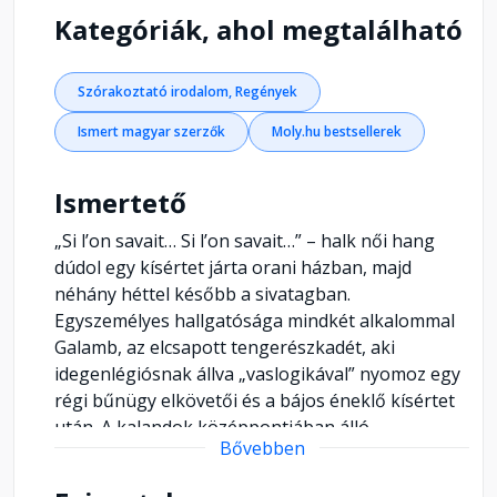
Kategóriák, ahol megtalálható
Szórakoztató irodalom, Regények
Ismert magyar szerzők
Moly.hu bestsellerek
Ismertető
„Si l’on savait… Si l’on savait…” – halk női hang
dúdol egy kísértet járta orani házban, majd
néhány héttel később a sivatagban.
Egyszemélyes hallgatósága mindkét alkalommal
Galamb, az elcsapott tengerészkadét, aki
idegenlégiósnak állva „vaslogikával” nyomoz egy
régi bűnügy elkövetői és a bájos éneklő kísértet
után. A kalandok középpontjában álló
Bővebben
krokodilfejes óra titkára végül a Szahara és az
őserdő határán derül fény, ott, ahol – az utolsó