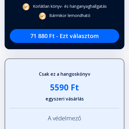
Korlátlan könyv- és hanganyaghallgatás
Bármikor lemondható
71 880 Ft - Ezt választom
Csak ez a hangoskönyv
5590 Ft
egyszeri vásárlás
A védelmező