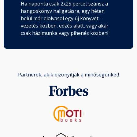
Ha naponta csak 2x25 percet szánsz a
hangoskönyv hallgatásra, egy héten
belül már elolvasol egy új könyvet -
vezetés közben, edzés alatt, vagy akár
csak házimunka vagy pihenés közben!
Partnerek, akik bizonyítják a minőségünket!