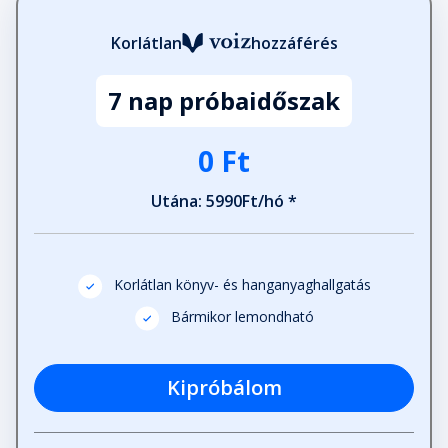
Korlátlan
hozzáférés
7 nap próbaidőszak
0 Ft
Utána: 5990Ft/hó *
Korlátlan könyv- és hanganyaghallgatás
Bármikor lemondható
Kipróbálom