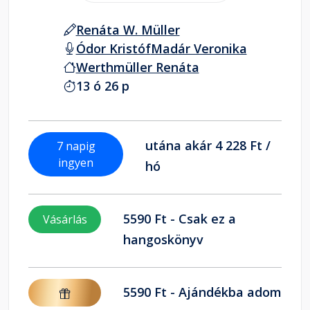
Renáta W. Müller
Ódor Kristóf
Madár Veronika
Werthmüller Renáta
13 ó 26 p
utána akár 4 228 Ft /
7 napig
ingyen
hó
5590 Ft - Csak ez a
Vásárlás
hangoskönyv
5590 Ft - Ajándékba adom