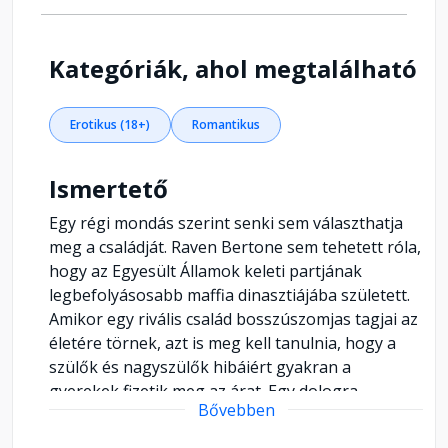
Kategóriák, ahol megtalálható
Erotikus (18+)
Romantikus
Ismertető
Egy régi mondás szerint senki sem választhatja
meg a családját. Raven Bertone sem tehetett róla,
hogy az Egyesült Államok keleti partjának
legbefolyásosabb maffia dinasztiájába született.
Amikor egy rivális család bosszúszomjas tagjai az
életére törnek, azt is meg kell tanulnia, hogy a
szülők és nagyszülők hibáiért gyakran a
gyerekek fizetik meg az árat. Egy dologra
Bővebben
azonban megesküszik magában: soha, de soha
nem kezd olyan férfival, akinek a leghalványabb