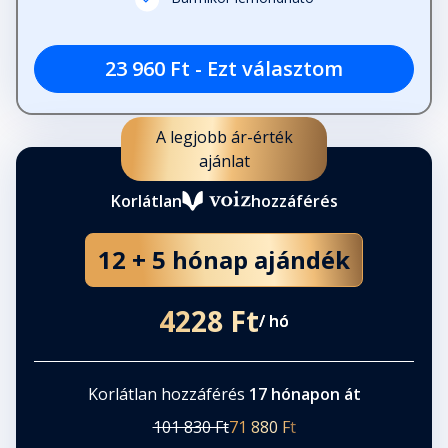
23 960 Ft - Ezt választom
A legjobb ár-érték
ajánlat
Korlátlan
hozzáférés
12 + 5 hónap ajándék
4228 Ft
/ hó
Korlátlan hozzáférés
17 hónapon át
101 830 Ft
71 880 Ft