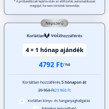
* A próbaidőszak lejárta után az előfizetés automatikusan
megújul, ha nem történik lemondás
Népszerű
Korlátlan
hozzáférés
4 + 1 hónap ajándék
4792 Ft
/ hó
Korlátlan hozzáférés
5 hónapon át
29 950 Ft
23 960 Ft
Korlátlan könyv- és hanganyaghallgatás
Bármikor lemondható