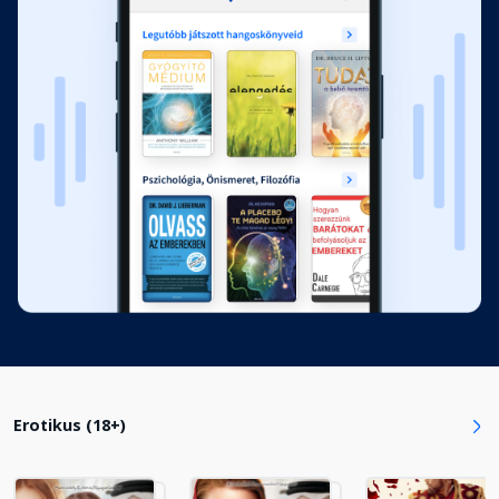
8. fejezet IV. rész
Fejezet hossza: 00:39:49
9. fejezet
Fejezet hossza: 00:55:29
10. fejezet
Fejezet hossza: 00:51:19
11. fejezet
Fejezet hossza: 00:12:02
Erotikus (18+)