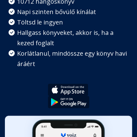
10712 hangoskönyv
Napi szinten bővülő kínálat
6. fejezet III. rész
Töltsd le ingyen
Fejezet hossza: 01:16:59
Hallgass könyveket, akkor is, ha a
kezed foglalt
7. fejezet
Fejezet hossza: 00:43:40
Korlátlanul, mindössze egy könyv havi
áráért
8. fejezet I. rész
Fejezet hossza: 00:37:52
8. fejezet II. rész
Fejezet hossza: 01:04:20
8. fejezet III. rész
Fejezet hossza: 00:21:05