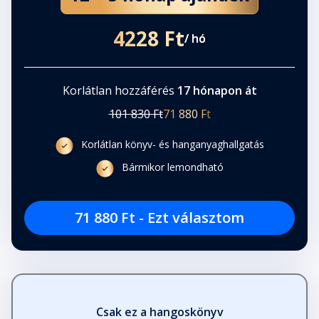
4228 Ft
/ hó
Korlátlan hozzáférés
17 hónapon át
101 830 Ft
71 880 Ft
Korlátlan könyv- és hanganyaghallgatás
Bármikor lemondható
71 880 Ft - Ezt választom
Csak ez a hangoskönyv