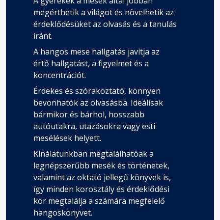
A gyerekek a mesék által jobban
megérthetik a világot és növelhetik az
érdeklődésüket az olvasás és a tanulás
iránt.
A hangos mese hallgatás javítja az
értő hallgatást, a figyelmet és a
koncentrációt.
Érdekes és szórakoztató, könnyen
bevonhatók az olvasásba. Ideálisak
bármikor és bárhol, hosszabb
autóutakra, utazásokra vagy esti
mesélések helyett.
Kínálatunkban megtalálhatóak a
legnépszerűbb mesék és történetek,
valamint az oktató jellegű könyvek is,
így minden korosztály és érdeklődési
kör megtalálja a számára megfelelő
hangoskönyvet.