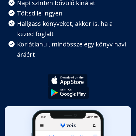
Napi szinten bővülő kínálat
Nádasi történet
Töltsd le ingyen
Fejezet hossza: 00:10:58
Hallgass könyveket, akkor is, ha a
kezed foglalt
Az úszólápi madarak
Fejezet hossza: 00:14:13
Korlátlanul, mindössze egy könyv havi
áráért