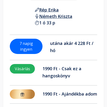
Rép Erika
Németh Kriszta
1 ó 33 p
utána akár 4 228 Ft /
7 napig
ingyen
hó
1990 Ft - Csak ez a
Vásárlás
hangoskönyv
1990 Ft - Ajándékba adom