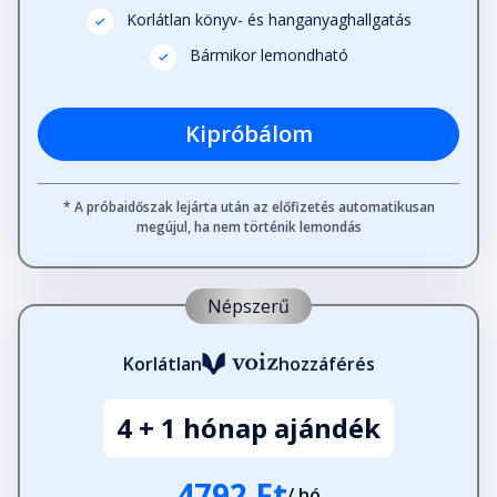
Korlátlan könyv- és hanganyaghallgatás
Bármikor lemondható
Kipróbálom
* A próbaidőszak lejárta után az előfizetés automatikusan
megújul, ha nem történik lemondás
Népszerű
Korlátlan
hozzáférés
4 + 1 hónap ajándék
4792 Ft
/ hó