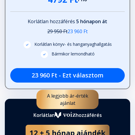
Korlátlan hozzáférés
5 hónapon át
29 950 Ft
23 960 Ft
Korlátlan könyv- és hanganyaghallgatás
Bármikor lemondható
23 960 Ft - Ezt választom
A legjobb ár-érték
ajánlat
Korlátlan
hozzáférés
12 + 5 hónap ajándék