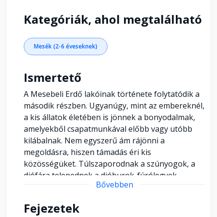
Kategóriák, ahol megtalálható
Mesék (2-6 éveseknek)
Ismertető
A Mesebeli Erdő lakóinak története folytatódik a
második részben. Ugyanúgy, mint az embereknél,
a kis állatok életében is jönnek a bonyodalmak,
amelyekből csapatmunkával előbb vagy utóbb
kilábalnak. Nem egyszerű ám rájönni a
megoldásra, hiszen támadás éri kis
közösségüket. Túlszaporodnak a szúnyogok, a
diófára telepednek a dióburok-fúrólegyek,
Bővebben
ráadásul még a szunnyadó vulkán is mocorog
álmában. A bajok elmúlásával Borz apó
Fejezetek
szőlőskertjében a szüreti munkába csöppenünk,