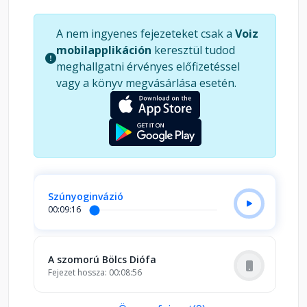
örömüknek, bánatuknak tanúi lehetünk. Hogyan
találják meg az elveszett Sünpapát, vagy hogyan
A nem ingyenes fejezeteket csak a
Voiz
fognak össze a vízimadarak, amikor őket is
mobilapplikáción
keresztül tudod
utoléri a baj. Vajon milyen a további sorsuk a a kis
meghallgatni érvényes előfizetéssel
szereplőknek? Hamarosan megtudhatjuk a
vagy a könyv megvásárlása esetén.
harmadik részből.
Szúnyoginvázió
00:09:16
A szomorú Bölcs Diófa
Fejezet hossza: 00:08:56