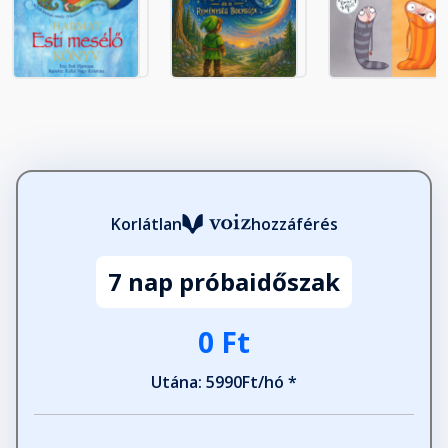
Korlátlan
hozzáférés
7 nap próbaidőszak
0 Ft
Utána: 5990Ft/hó *