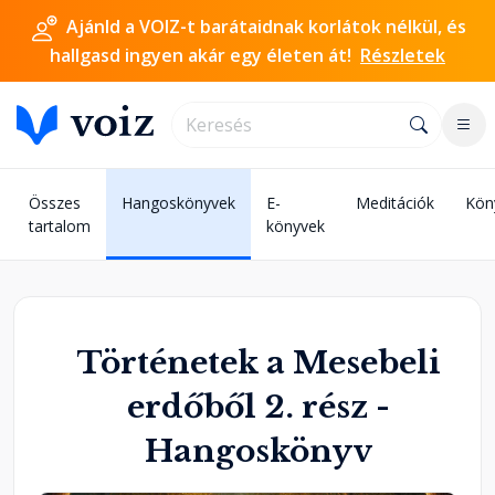
Ajánld a VOIZ-t barátaidnak korlátok nélkül, és
hallgasd ingyen akár egy életen át!
Részletek
Összes
Hangoskönyvek
E-
Meditációk
Kön
tartalom
könyvek
Történetek a Mesebeli
erdőből 2. rész -
Hangoskönyv