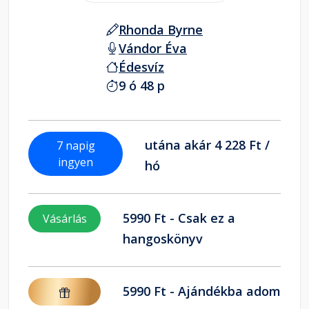
Rhonda Byrne
Vándor Éva
Édesvíz
9 ó 48 p
utána akár 4 228 Ft /
7 napig
ingyen
hó
5990 Ft - Csak ez a
Vásárlás
hangoskönyv
5990 Ft - Ajándékba adom