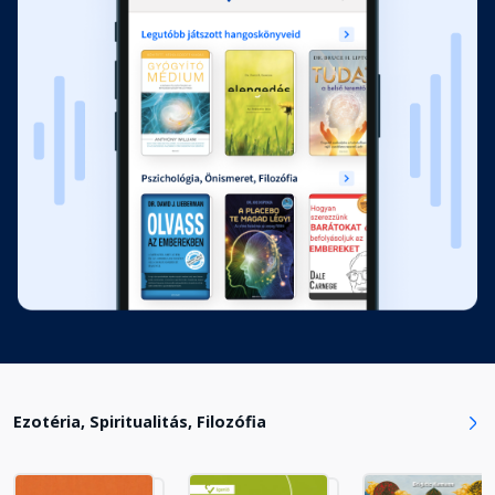
10. fejezet: Örök boldogság
Fejezet hossza: 01:02:07
11. fejezet: A világon minden
rendben van
Fejezet hossza: 00:31:20
12. fejezet: A vég – ami nem is
létezik
Fejezet hossza: 00:41:36
A legnagyobb titok – Gyakorlatok
Ezotéria, Spiritualitás, Filozófia
Fejezet hossza: 00:04:48