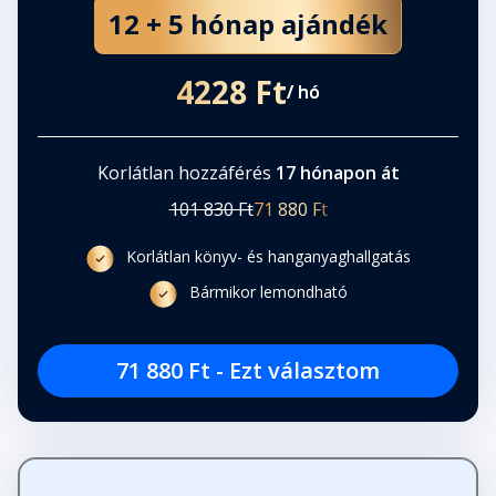
12 + 5 hónap ajándék
4228 Ft
/ hó
Korlátlan hozzáférés
17 hónapon át
101 830 Ft
71 880 Ft
Korlátlan könyv- és hanganyaghallgatás
Bármikor lemondható
71 880 Ft - Ezt választom