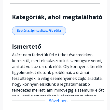
Kategóriák, ahol megtalálható
Ezotéria, Spiritualitás, Filozófia
Ismertető
Azért nem fedeztük fel e titkot évezredeken
keresztül, mert elmulasztottuk szemügyre venni,
ami ott volt az orrunk előtt. Oly könnyen elterelik
figyelmünket életünk problémái, a drámai
feszültségek, a világ eseményeinek zajló áradata,
hogy könnyen elsiklunk a leghatalmasabb
felfedezés mellett, ami mindvégig a szemünk előtt
volt - pedig egyszeriben kiránthatna minket a
Bővebben
szenvedés mocsarából, s örök boldogságunk
sarokkövévé válhatna. Minden kérdésedre