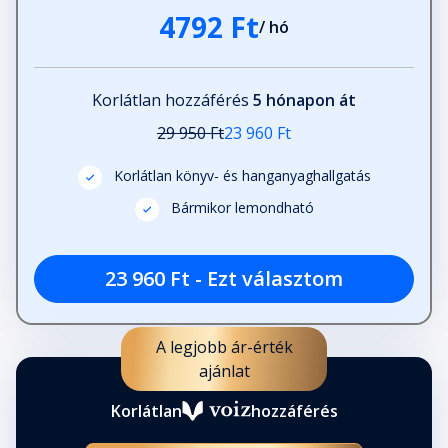
4792 Ft
/ hó
Korlátlan hozzáférés
5 hónapon át
29 950 Ft
23 960 Ft
Korlátlan könyv- és hanganyaghallgatás
Bármikor lemondható
23 960 Ft - Ezt választom
A legjobb ár-érték
ajánlat
Korlátlan
hozzáférés