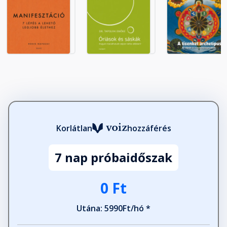
A legnagyobb titokban idézett
források és tanítómesterek
Fejezet hossza: 00:53:02
A legnagyobb titok - Vezetett
meditáció
Fejezet hossza: 00:51:13
Korlátlan
hozzáférés
7 nap próbaidőszak
0 Ft
Utána: 5990Ft/hó *