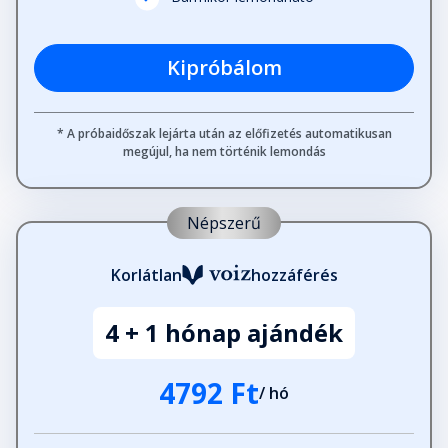
Kipróbálom
* A próbaidőszak lejárta után az előfizetés automatikusan
megújul, ha nem történik lemondás
Népszerű
Korlátlan
hozzáférés
4 + 1 hónap ajándék
4792 Ft
/ hó