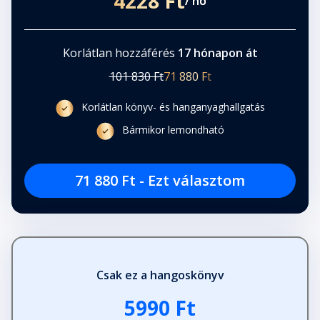
4228 Ft
/ hó
Korlátlan hozzáférés
17 hónapon át
101 830 Ft
71 880 Ft
Korlátlan könyv- és hanganyaghallgatás
Bármikor lemondható
71 880 Ft - Ezt választom
Csak ez a hangoskönyv
5990 Ft