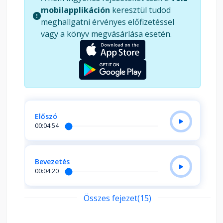
működik, és mire képes a benned lakozó Erő,
mobilapplikáción
keresztül tudod
megtapasztalhatod a létezés varázsát a maga
meghallgatni érvényes előfizetéssel
teljességében, és akkor valóban csodálatos
vagy a könyv megvásárlása esetén.
életed lesz. Most pedig kezdődjön a varázslat!
Előszó
00:04:54
Bevezetés
00:04:20
Összes fejezet(15)
Mi az erő?
00:32:07