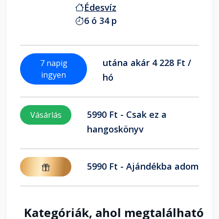
Édesvíz
6 ó 34 p
utána akár 4 228 Ft /
7 napig
ingyen
hó
5990 Ft - Csak ez a
Vásárlás
hangoskönyv
5990 Ft - Ajándékba adom
Kategóriák, ahol megtalálható