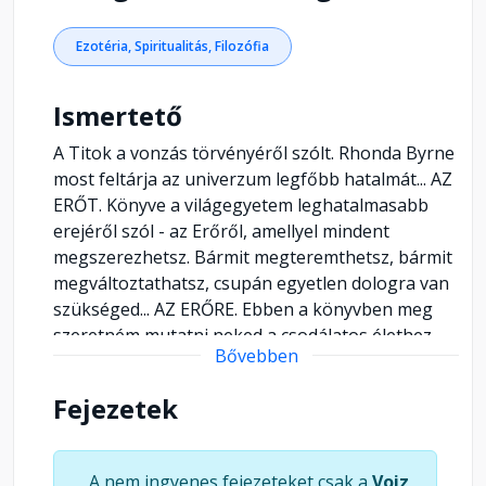
Ezotéria, Spiritualitás, Filozófia
Ismertető
A Titok a vonzás törvényéről szólt. Rhonda Byrne
most feltárja az univerzum legfőbb hatalmát... AZ
ERŐT. Könyve a világegyetem leghatalmasabb
erejéről szól - az Erőről, amellyel mindent
megszerezhetsz. Bármit megteremthetsz, bármit
megváltoztathatsz, csupán egyetlen dologra van
szükséged... AZ ERŐRE. Ebben a könyvben meg
szeretném mutatni neked a csodálatos élethez
Bővebben
vezető utat. Rengeteg mindent meg kell értened
önmagaddal és az életeddel kapcsolatban - és
Fejezetek
mindez jó. Sőt, több mint jó! Egyszerűen
lenyűgöző! Az élet sokkal egyszerűbb, mint
gondoltad, és ahogy megérted, hogyan is
A nem ingyenes fejezeteket csak a
Voiz