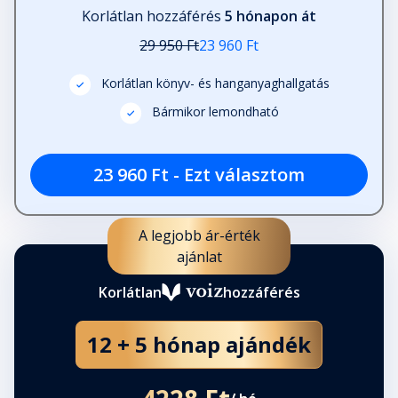
Korlátlan hozzáférés
5 hónapon át
29 950 Ft
23 960 Ft
Korlátlan könyv- és hanganyaghallgatás
Bármikor lemondható
23 960 Ft - Ezt választom
A legjobb ár-érték
ajánlat
Korlátlan
hozzáférés
12 + 5 hónap ajándék