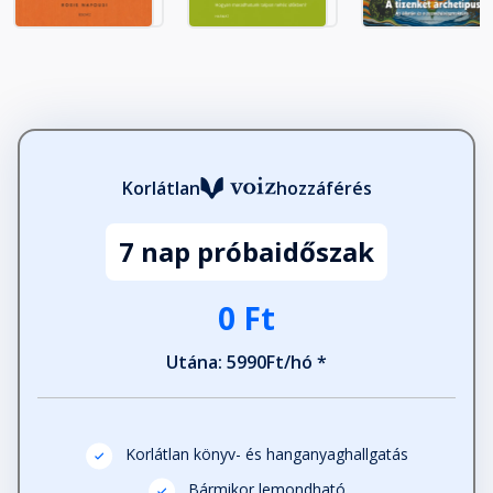
Korlátlan
hozzáférés
7 nap próbaidőszak
0 Ft
Utána: 5990Ft/hó *
Korlátlan könyv- és hanganyaghallgatás
Bármikor lemondható