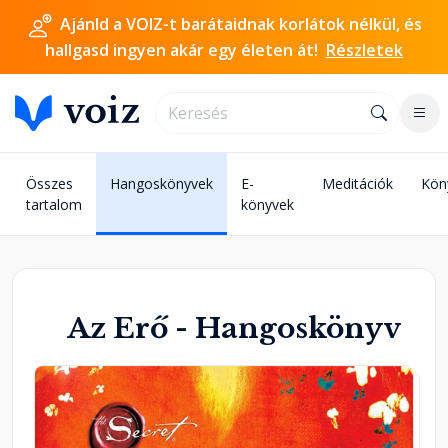
Ajánld a VOIZ-t barátaidnak korlátok nélkül, és
hallgasd ingyen akár egy életen át!
Részletek
Összes
Hangoskönyvek
E-
Meditációk
Kön
tartalom
könyvek
Az Erő - Hangoskönyv