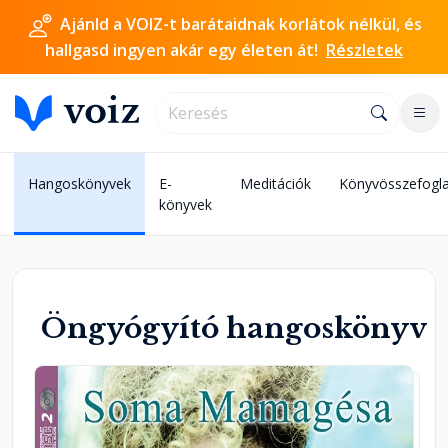
Ajánld a VOIZ-t barátaidnak korlátok nélkül, és
hallgasd ingyen akár egy életen át!
Részletek
Hangoskönyvek
E-
Meditációk
Könyvösszefogla
könyvek
Öngyógyító hangoskönyv