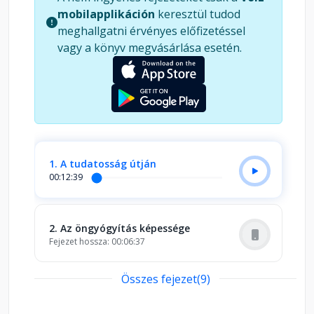
mobilapplikáción
keresztül tudod
meghallgatni érvényes előfizetéssel
vagy a könyv megvásárlása esetén.
1. A tudatosság útján
00:12:39
2. Az öngyógyítás képessége
Fejezet hossza: 00:06:37
Összes fejezet(9)
3. Akarjak vagy ne akarjak
Fejezet hossza: 00:13:55