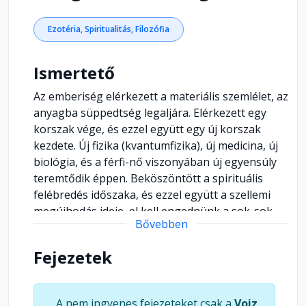
Ezotéria, Spiritualitás, Filozófia
Ismertető
Az emberiség elérkezett a materiális szemlélet, az
anyagba süppedtség legaljára. Elérkezett egy
korszak vége, és ezzel együtt egy új korszak
kezdete. Új fizika (kvantumfizika), új medicina, új
biológia, és a férfi-nő viszonyában új egyensúly
teremtődik éppen. Beköszöntött a spirituális
felébredés időszaka, és ezzel együtt a szellemi
megújhodás ideje, el kell engednünk a sok-sok
Bővebben
régi ideológiát, hitrendszert. Meg kell látnunk,
egyedül a tudatosság vagyunk mi magunk.
Fejezetek
A nem ingyenes fejezeteket csak a
Voiz