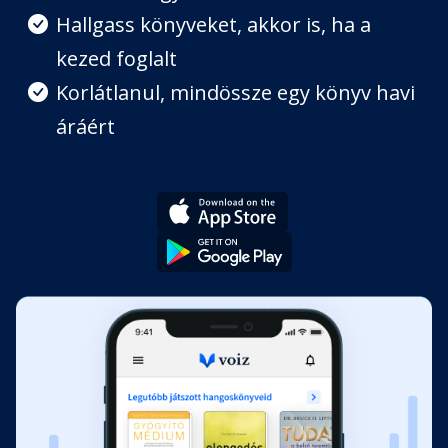
Fejezet hossza: 00:33:02
Hallgass könyveket, akkor is, ha a
kezed foglalt
9. A kreativitás gyógyító ereje
Korlátlanul, mindössze egy könyv havi
Fejezet hossza: 00:15:12
áráért