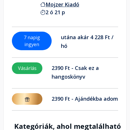
Mojzer Kiadó
2 ó 21 p
utána akár 4 228 Ft /
7 napig
ingyen
hó
2390 Ft - Csak ez a
Vásárlás
hangoskönyv
2390 Ft - Ajándékba adom
Kategóriák, ahol megtalálható