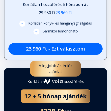
Korlátlan hozzáférés
5 hónapon át
29 950 Ft
23 960 Ft
Korlátlan könyv- és hanganyaghallgatás
Bármikor lemondható
23 960 Ft - Ezt választom
A legjobb ár-érték
ajánlat
Korlátlan
hozzáférés
12 + 5 hónap ajándék