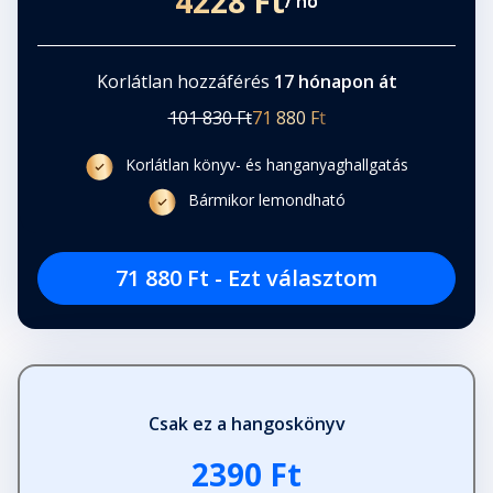
4228 Ft
/ hó
Korlátlan hozzáférés
17 hónapon át
101 830 Ft
71 880 Ft
Korlátlan könyv- és hanganyaghallgatás
Bármikor lemondható
71 880 Ft - Ezt választom
Csak ez a hangoskönyv
2390 Ft