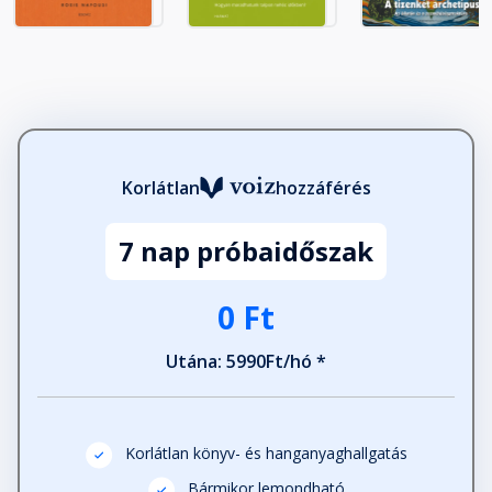
Korlátlan
hozzáférés
7 nap próbaidőszak
0 Ft
Utána: 5990Ft/hó *
Korlátlan könyv- és hanganyaghallgatás
Bármikor lemondható