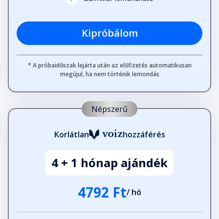
Kipróbálom
* A próbaidőszak lejárta után az előfizetés automatikusan
megújul, ha nem történik lemondás
Népszerű
Korlátlan
hozzáférés
4 + 1 hónap ajándék
4792 Ft
/ hó